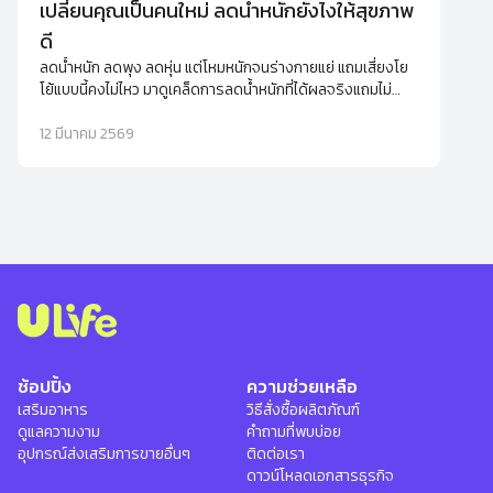
เปลี่ยนคุณเป็นคนใหม่ ลดน้ำหนักยังไงให้สุขภาพ
ดี
ลดน้ำหนัก ลดพุง ลดหุ่น แต่โหมหนักจนร่างกายแย่ แถมเสี่ยงโย
โย้แบบนี้คงไม่ไหว มาดูเคล็ดการลดน้ำหนักที่ได้ผลจริงแถมไม่
ทำให้เสียสุขภาพดีๆ ไปด้วย
12 มีนาคม 2569
ช้อปปิ้ง
ความช่วยเหลือ
เสริมอาหาร
วิธีสั่งซื้อผลิตภัณฑ์
ดูแลความงาม
คำถามที่พบบ่อย
อุปกรณ์ส่งเสริมการขายอื่นๆ
ติดต่อเรา
ดาวน์โหลดเอกสารธุรกิจ