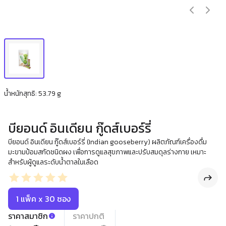
น้ำหนักสุทธิ: 53.79 g
บียอนด์ อินเดียน กู๊ดส์เบอร์รี่
บียอนด์ อินเดียน กู๊ดส์เบอร์รี่ (Indian gooseberry) ผลิตภัณฑ์เครื่องดื่ม
มะขามป้อมสกัดชนิดผง เพื่อการดูแลสุขภาพและปรับสมดุลร่างกาย เหมาะ
สำหรับผู้ดูแลระดับน้ำตาลในเลือด
1 แพ็ค x 30 ซอง
ราคาสมาชิก
ราคาปกติ