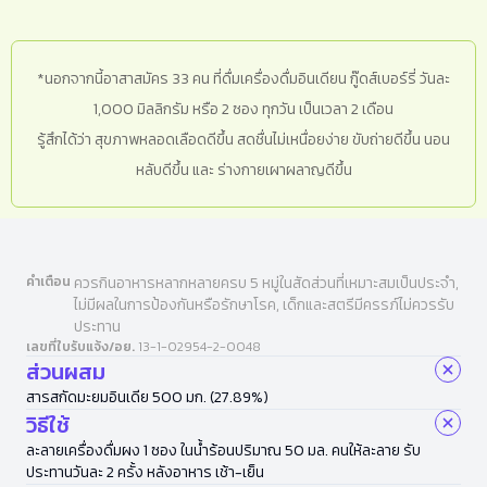
*นอกจากนี้อาสาสมัคร 33 คน ที่ดื่มเครื่องดื่มอินเดียน กู๊ดส์เบอร์รี่ วันละ
1,000 มิลลิกรัม หรือ 2 ซอง ทุกวัน เป็นเวลา 2 เดือน
รู้สึกได้ว่า สุขภาพหลอดเลือดดีขึ้น สดชื่นไม่เหนื่อยง่าย ขับถ่ายดีขึ้น นอน
หลับดีขึ้น และ ร่างกายเผาผลาญดีขึ้น
คำเตือน
ควรกินอาหารหลากหลายครบ 5 หมู่ในสัดส่วนที่เหมาะสมเป็นประจำ,
ไม่มีผลในการป้องกันหรือรักษาโรค, เด็กและสตรีมีครรภ์ไม่ควรรับ
ประทาน
เลขที่ใบรับแจ้ง/อย.
13-1-02954-2-0048
ส่วนผสม
สารสกัดมะยมอินเดีย 500 มก. (27.89%)
วิธีใช้
ละลายเครื่องดื่มผง 1 ซอง ในน้ำร้อนปริมาณ 50 มล. คนให้ละลาย รับ
ประทานวันละ 2 ครั้ง หลังอาหาร เช้า-เย็น