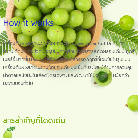
How it works
เครื่องดื่มผงสกัดมะขามป้อมอินเดีย Super Sugar Cut Drink ตัด
หวาน ตัดมัน ต่อชีวิต ปัจจุบันมีการศึกษาวิจัยสารสกัดผลอินเดียน กู๊ดส์
เบอร์รี่ มากขึ้นและนำมาสกัดเพื่อให้ได้สารออกฤทธิ์ที่เข้มข้นในรูปแบบ
เครื่องดื่มผงสกัดมะขามป้อมอินเดีย มุ่งเน้นที่ประโยชน์ด้านการควบคุม
น้ำตาลและไขมันในเลือดโดยเฉพาะ และพัฒนาให้มีจุดเด่นที่เหนือกว่า
มะขามป้อมทั่วไป
สารสำคัญที่โดดเด่น