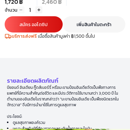
1,720 ฿
2,460 ฿
1
จำนวน
สมัคร ออโตชิป
เพิ่มสินค้าในตะกร้า
บริการส่งฟรี
เมื่อซื้อสินค้ามูลค่า ฿1,500 ขึ้นไป
รายละเอียดผลิตภัณฑ์
บียอนด์ อินเดียน กู๊ดส์เบอร์รี่ หรือมะขามป้อมอินเดียจัดเป็นพืชทางการ
แพทย์ที่มีความสำคัญต่อชีวิต และมีประวัติการใช้มานานกว่า 3,000 ปี ใน
ตำนานของอินเดียโบราณกล่าวว่า "มะขามป้อมอินเดีย เป็นพืชชนิดแรกใน
จักรวาล" จึงมีการนำมาใช้ในการดูแลสุขภาพ
ประโยชน์:
ดูแลสุขภาพองค์รวม
เหมาะสำหรับผู้ที่ต้องการดูแลระดับน้ำตาลและไขมัน