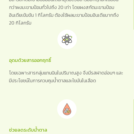
กว่าผงมะขามป้อมทั่วไปถึง 20 เท่า โดยผงสกัดมะขามป้อม
อินเดียเข้มข้น 1 กิโลกรัม ต้องใช้ผลมะขามป้อมอินเดียมากถึง
20 กิโลกรัม
อุดมด้วยสารออกฤทธิ์
โดยเฉพาะสารกลุ่มแทนนินในปริมาณสูง จึงมีรสฝาดอ่อนๆ และ
มีประโยชน์ในการควบคุมน้ำตาลและไขมันในเลือด
ช่วยลดระดับน้ำตาล