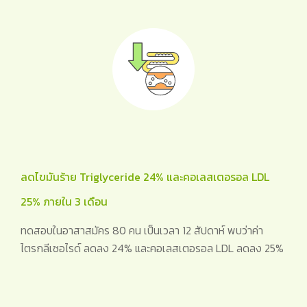
ลดไขมันร้าย Triglyceride 24% และคอเลสเตอรอล LDL
25% ภายใน 3 เดือน
ทดสอบในอาสาสมัคร 80 คน เป็นเวลา 12 สัปดาห์ พบว่าค่า
ไตรกลีเซอไรด์ ลดลง 24% และคอเลสเตอรอล LDL ลดลง 25%