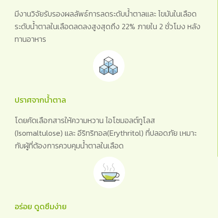
มีงานวิจัยรับรองผลลัพธ์การลดระดับน้ำตาลและ ไขมันในเลือด
ระดับน้ำตาลในเลือดลดลงสูงสุดถึง 22% ภายใน 2 ชั่วโมง หลัง
ทานอาหาร
ปราศจากน้ำตาล
โดยคัดเลือกสารให้ความหวาน ไอโซมอลต์ทูโลส
(Isomaltulose) และ อีริทริทอล(Erythritol) ที่ปลอดภัย เหมาะ
กับผู้ที่ต้องการควบคุมน้ำตาลในเลือด
อร่อย ดูดซึมง่าย