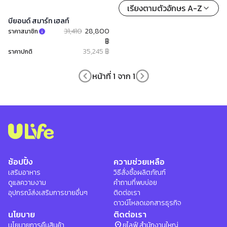
เรียงตามตัวอักษร A-Z
บียอนด์ สมาร์ท เฮลท์​
31,410
28,800
ราคาสมาชิก
฿
35,245 ฿
ราคาปกติ
หน้าที่ 1 จาก 1
ช้อปปิ้ง
ความช่วยเหลือ
เสริมอาหาร
วิธีสั่งซื้อผลิตภัณฑ์
ดูแลความงาม
คำถามที่พบบ่อย
อุปกรณ์ส่งเสริมการขายอื่นๆ
ติดต่อเรา
ดาวน์โหลดเอกสารธุรกิจ
นโยบาย
ติดต่อเรา
location_on
นโยบายการคืนสินค้า
ยูไลฟ์ สำนักงานใหญ่