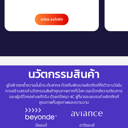
สมัคร ออโตชิป
นวัตกรรมสินค้า
ยูไลฟ์ ตอกย้ำความมั่นใจระดับสากล ด้วยทีมพัฒนาผลิตภัณฑ์ที่คว้ารางวัลใน
การสร้างสรรค์ นวัตกรรมสินค้าคุณภาพจากทั่วโลก ตอบโจทย์ความต้องการ
ของผู้บริโภคอย่างแท้จริง ด้วยปรัชญา 4C สู่ที่มาของแบรนด์ ผลิตภัณฑ์
คุณภาพทั้งสุขภาพและความงาม
บียอนด์
อาวียองซ์