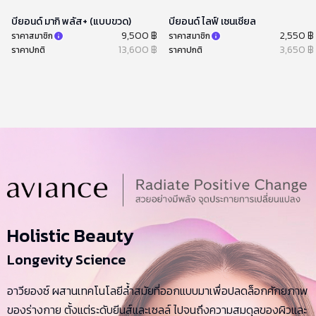
บียอนด์ มากิ พลัส+ (แบบขวด)
บียอนด์ ไลฟ์ เซนเชียล
9,500 ฿
2,550 ฿
ราคาสมาชิก
ราคาสมาชิก
13,600 ฿
3,650 ฿
ราคาปกติ
ราคาปกติ
Holistic Beauty
Longevity Science
อาวียองซ์ ผสานเทคโนโลยีล้ำสมัยที่ออกแบบมาเพื่อปลดล็อกศักยภาพ
ของร่างกาย ตั้งแต่ระดับยีนส์และเซลล์ ไปจนถึงความสมดุลของผิวและ