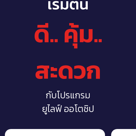
เริ่มต้น
ดี.. คุ้ม..
สะดวก
กับโปรแกรม
ยูไลฟ์ ออโตชิป