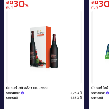
30
3
ลด
ลด
%
ทันที
ทันที
บียอนด์ มากิ พลัส+ (แบบขวด)
บียอนด์ ไลฟ์
3,250 ฿
ราคาสมาชิก
ราคาสมาชิก
4,650 ฿
ราคาปกติ
ราคาปกติ