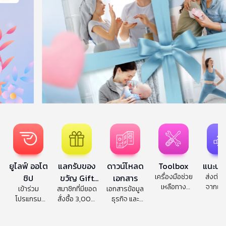
ยูไลฟ์ ออโต
แลกรับของ
ดาวน์โหลด
Toolbox
แนะนำเ
เครื่องมือช่วย
ส่งต่อสิ
ชิป
ขวัญ Gift
เอกสาร
เหลือทาง
จากยูไล
เข้าร่วม
สมาชิกที่มียอด
เอกสารข้อมูล
Redemption
ธุรกิจและคลัง
เพื่อนข
โปรแกรม
สั่งซื้อ 3,000
ธุรกิจ และ
ความรู้
ออโต ชิพ
ทุกๆ 3 เดือน
ผลิตภัณฑ์
ติดต่อกัน