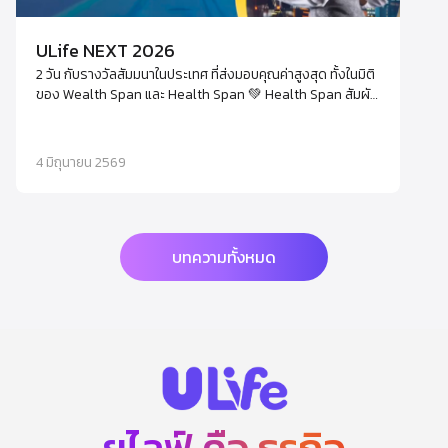
ULife NEXT 2026
2 วัน กับรางวัลสัมมนาในประเทศ ที่ส่งมอบคุณค่าสูงสุด ทั้งในมิติ
ของ Wealth Span และ Health Span 💚 Health Span สัมผัส
ประสบการณ์ Wellbeing Treatment ระดับ Exclusive พร้อม
อัปเดตองค์ความรู้ด้าน Nutrition จากผู้เชี่ยวชาญตัวจริง 💰
Wealth Span เปิดมุมมองธุรกิจในโลกยุคใหม่ มองเห็นโอกาส
4 มิถุนายน 2569
ของ “วันนี้” และ “อนาคต” พร้อมเรียนรู้กลยุทธ์การเติบโต เพื่อ
ก้าวสู่ความสำเร็จ…ไปด้วยกัน แล้วพบกัน 17–18 สิงหาคม นี้
บทความทั้งหมด