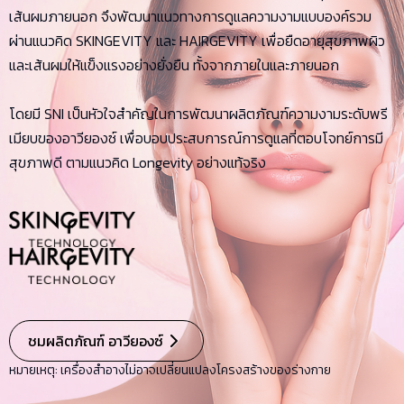
เส้นผมภายนอก จึงพัฒนาแนวทางการดูแลความงามแบบองค์รวม
ผ่านแนวคิด SKINGEVITY และ HAIRGEVITY เพื่อยืดอายุสุขภาพผิว
และเส้นผมให้แข็งแรงอย่างยั่งยืน ทั้งจากภายในและภายนอก
โดยมี SNI เป็นหัวใจสำคัญในการพัฒนาผลิตภัณฑ์ความงามระดับพรี
เมียบของอาวียองซ์ เพื่อบอบประสบการณ์การดูแลที่ตอบโจทย์การมี
สุขภาพดี ตามแนวคิด Longevity อย่างแท้จริง
ชมผลิตภัณฑ์ อาวียองซ์
หมายเหตุ: เครื่องสำอางไม่อาจเปลี่ยนแปลงโครงสร้างของร่างกาย