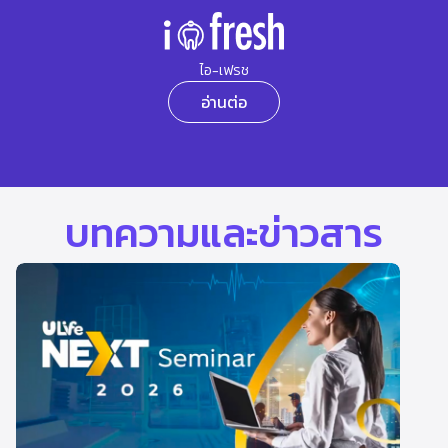
ไอ-เฟรช
อ่านต่อ