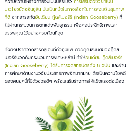
ความหวานให้ร่างกายจนเป็นนิสัยแล้ว
การเสริมตัวช่วยที่เป็น
ประโยชน์ต่ออินซูลิน นับเป็นหนึ่งในทางเลือกในการส่งเสริมสุขภาพ
ที่ดี
จากสารสกัด
อินเดียน กู๊ดส์เบอร์รี (Indian Gooseberry)
ที่
ไม่ผ่านกระบวนการตกแต่งพันธุกรรม เพื่อคงประสิทธิภาพและ
สรรพคุณไว้อย่างครบถ้วนที่สุด
ทั้งยังปราศจากสารกลูเตนที่ก่อภูมิแพ้ ด้วยคุณสมบัติของกู๊ดส์
เบอร์รีบวกกับกระบวนการพิเศษเหล่านี้ ทำให้
อินเดียน กู๊ดส์เบอร์รี
(Indian Gooseberry) ได้รับการจดสิทธิบัตรถึง 8 ฉบับ
และผ่าน
การศึกษาด้านงานวิจัยประสิทธิภาพอีกมากมาย ถือเป็นความโชคดี
ของคนยุคนี้ที่มีตัวช่วยดีๆ พร้อมเสริมร่างกายให้แข็งแรงต่อเนื่อง