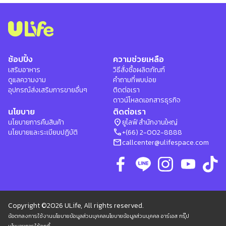
ช้อปปิ้ง
ความช่วยเหลือ
เสริมอาหาร
วิธีสั่งซื้อผลิตภัณฑ์
ดูแลความงาม
คำถามที่พบบ่อย
อุปกรณ์ส่งเสริมการขายอื่นๆ
ติดต่อเรา
ดาวน์โหลดเอกสารธุรกิจ
นโยบาย
ติดต่อเรา
location_on
นโยบายการคืนสินค้า
ยูไลฟ์ สำนักงานใหญ่
phone
นโยบายและระเบียบปฏิบัติ
+(66) 2-002-8888
mail
callcenter@ulifespace.com
Copyright ©2026 ULife, All rights reserved.
ข้อตกลงการใช้งาน
นโยบายข้อมูลส่วนบุคคล
นโยบายข้อมูลส่วนบุคคล อาร์เอส กรุ๊ป