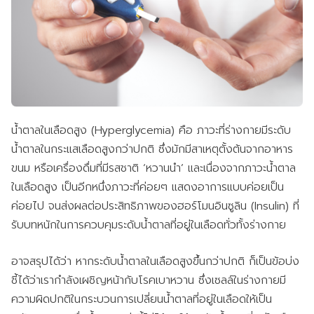
น้ำตาลในเลือดสูง (Hyperglycemia) คือ ภาวะที่ร่างกายมีระดับ
น้ำตาลในกระแสเลือดสูงกว่าปกติ ซึ่งมักมีสาเหตุตั้งต้นจากอาหาร
ขนม หรือเครื่องดื่มที่มีรสชาติ ‘หวานนำ’ และเนื่องจากภาวะน้ำตาล
ในเลือดสูง เป็นอีกหนึ่งภาวะที่ค่อยๆ แสดงอาการแบบค่อยเป็น
ค่อยไป จนส่งผลต่อประสิทธิภาพของฮอร์โมนอินซูลิน (Insulin) ที่
รับบทหนักในการควบคุมระดับน้ำตาลที่อยู่ในเลือดทั่วทั้งร่างกาย
อาจสรุปได้ว่า หากระดับน้ำตาลในเลือดสูงขึ้นกว่าปกติ ก็เป็นข้อบ่ง
ชี้ได้ว่าเรากำลังเผชิญหน้ากับโรคเบาหวาน ซึ่งเซลล์ในร่างกายมี
ความผิดปกติในกระบวนการเปลี่ยนน้ำตาลที่อยู่ในเลือดให้เป็น