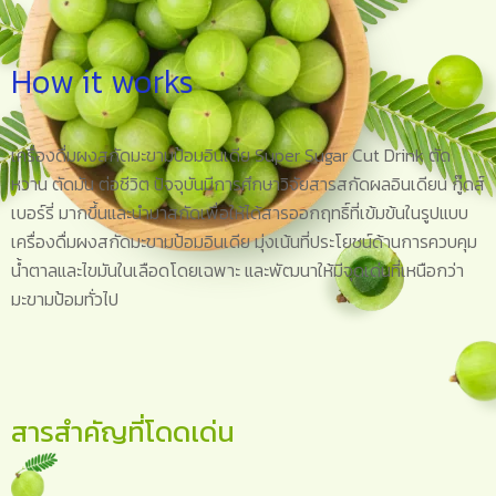
How it works
เครื่องดื่มผงสกัดมะขามป้อมอินเดีย Super Sugar Cut Drink ตัด
หวาน ตัดมัน ต่อชีวิต ปัจจุบันมีการศึกษาวิจัยสารสกัดผลอินเดียน กู๊ดส์
เบอร์รี่ มากขึ้นและนำมาสกัดเพื่อให้ได้สารออกฤทธิ์ที่เข้มข้นในรูปแบบ
เครื่องดื่มผงสกัดมะขามป้อมอินเดีย มุ่งเน้นที่ประโยชน์ด้านการควบคุม
น้ำตาลและไขมันในเลือดโดยเฉพาะ และพัฒนาให้มีจุดเด่นที่เหนือกว่า
มะขามป้อมทั่วไป
สารสำคัญที่โดดเด่น