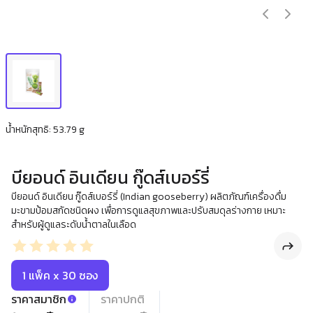
น้ำหนักสุทธิ: 53.79 g
บียอนด์ อินเดียน กู๊ดส์เบอร์รี่
บียอนด์ อินเดียน กู๊ดส์เบอร์รี่ (Indian gooseberry) ผลิตภัณฑ์เครื่องดื่ม
มะขามป้อมสกัดชนิดผง เพื่อการดูแลสุขภาพและปรับสมดุลร่างกาย เหมาะ
สำหรับผู้ดูแลระดับน้ำตาลในเลือด
1 แพ็ค x 30 ซอง
ราคาสมาชิก
ราคาปกติ