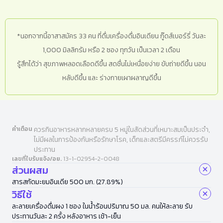
*นอกจากนี้อาสาสมัคร 33 คน ที่ดื่มเครื่องดื่มอินเดียน กู๊ดส์เบอร์รี่ วันละ
1,000 มิลลิกรัม หรือ 2 ซอง ทุกวัน เป็นเวลา 2 เดือน
รู้สึกได้ว่า สุขภาพหลอดเลือดดีขึ้น สดชื่นไม่เหนื่อยง่าย ขับถ่ายดีขึ้น นอน
หลับดีขึ้น และ ร่างกายเผาผลาญดีขึ้น
คำเตือน
ควรกินอาหารหลากหลายครบ 5 หมู่ในสัดส่วนที่เหมาะสมเป็นประจำ,
ไม่มีผลในการป้องกันหรือรักษาโรค, เด็กและสตรีมีครรภ์ไม่ควรรับ
ประทาน
เลขที่ใบรับแจ้ง/อย.
13-1-02954-2-0048
ส่วนผสม
สารสกัดมะยมอินเดีย 500 มก. (27.89%)
วิธีใช้
ละลายเครื่องดื่มผง 1 ซอง ในน้ำร้อนปริมาณ 50 มล. คนให้ละลาย รับ
ประทานวันละ 2 ครั้ง หลังอาหาร เช้า-เย็น