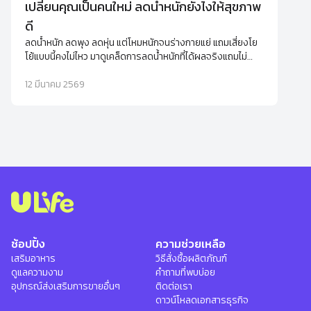
เปลี่ยนคุณเป็นคนใหม่ ลดน้ำหนักยังไงให้สุขภาพ
ดี
ลดน้ำหนัก ลดพุง ลดหุ่น แต่โหมหนักจนร่างกายแย่ แถมเสี่ยงโย
โย้แบบนี้คงไม่ไหว มาดูเคล็ดการลดน้ำหนักที่ได้ผลจริงแถมไม่
ทำให้เสียสุขภาพดีๆ ไปด้วย
12 มีนาคม 2569
ช้อปปิ้ง
ความช่วยเหลือ
เสริมอาหาร
วิธีสั่งซื้อผลิตภัณฑ์
ดูแลความงาม
คำถามที่พบบ่อย
อุปกรณ์ส่งเสริมการขายอื่นๆ
ติดต่อเรา
ดาวน์โหลดเอกสารธุรกิจ