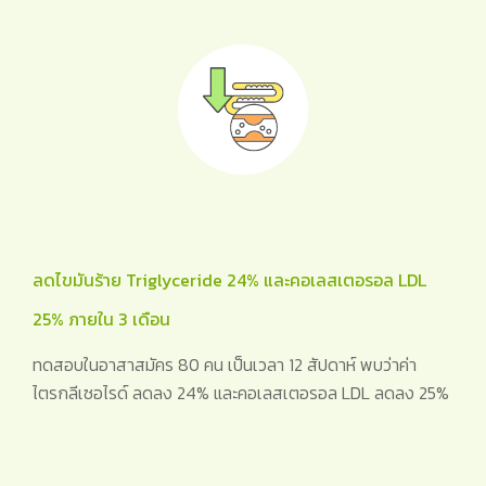
ลดไขมันร้าย Triglyceride 24% และคอเลสเตอรอล LDL
25% ภายใน 3 เดือน
ทดสอบในอาสาสมัคร 80 คน เป็นเวลา 12 สัปดาห์ พบว่าค่า
ไตรกลีเซอไรด์ ลดลง 24% และคอเลสเตอรอล LDL ลดลง 25%