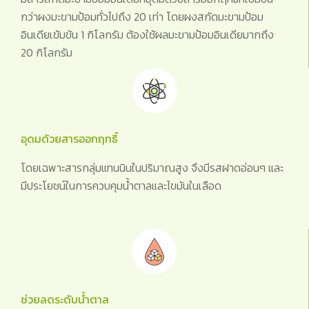
กว่าผงมะขามป้อมทั่วไปถึง 20 เท่า โดยผงสกัดมะขามป้อม
อินเดียเข้มข้น 1 กิโลกรัม ต้องใช้ผลมะขามป้อมอินเดียมากถึง
20 กิโลกรัม
อุดมด้วยสารออกฤทธิ์
โดยเฉพาะสารกลุ่มแทนนินในปริมาณสูง จึงมีรสฝาดอ่อนๆ และ
มีประโยชน์ในการควบคุมน้ำตาลและไขมันในเลือด
ช่วยลดระดับน้ำตาล