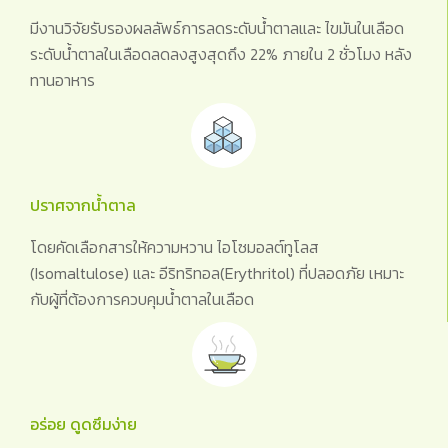
มีงานวิจัยรับรองผลลัพธ์การลดระดับน้ำตาลและ ไขมันในเลือด
ระดับน้ำตาลในเลือดลดลงสูงสุดถึง 22% ภายใน 2 ชั่วโมง หลัง
ทานอาหาร
ปราศจากน้ำตาล
โดยคัดเลือกสารให้ความหวาน ไอโซมอลต์ทูโลส
(Isomaltulose) และ อีริทริทอล(Erythritol) ที่ปลอดภัย เหมาะ
กับผู้ที่ต้องการควบคุมน้ำตาลในเลือด
อร่อย ดูดซึมง่าย