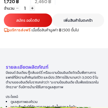
1,720 ฿
2,460 ฿
1
จำนวน
สมัคร ออโตชิป
เพิ่มสินค้าในตะกร้า
บริการส่งฟรี
เมื่อซื้อสินค้ามูลค่า ฿1,500 ขึ้นไป
รายละเอียดผลิตภัณฑ์
บียอนด์ อินเดียน กู๊ดส์เบอร์รี่ หรือมะขามป้อมอินเดียจัดเป็นพืชทางการ
แพทย์ที่มีความสำคัญต่อชีวิต และมีประวัติการใช้มานานกว่า 3,000 ปี ใน
ตำนานของอินเดียโบราณกล่าวว่า "มะขามป้อมอินเดีย เป็นพืชชนิดแรกใน
จักรวาล" จึงมีการนำมาใช้ในการดูแลสุขภาพ
ประโยชน์:
ดูแลสุขภาพองค์รวม
เหมาะสำหรับผู้ที่ต้องการดูแลระดับน้ำตาลและไขมัน