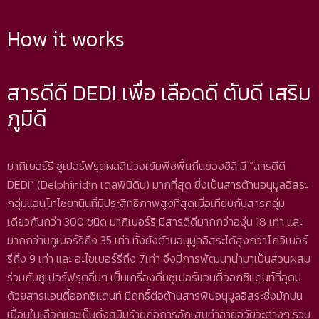
How it works
สารดีดี DEDI เพื่อ เลือดดี ตับดี เสริม
ภูมิดี
มากิเบอร์รี ซูเปอร์ฟรุตผลสีม่วงเข้มพืชพื้นถิ่นของชิลี มี “สารดีดี
DEDI” (Delphinidin เดลฟินิดิน) มากที่สุด ซึ่งเป็นสารต้านอนุมูลอิสระ
กลุ่มแอนโทไซยานินที่มีประสิทธิภาพสูงที่สุดเมื่อเทียบกับสารกลุ่ม
เดียวกันกว่า 300 ชนิด มากิเบอร์รี มีสารดีดีมากกว่าองุ่น 18 เท่า และ
มากกว่าบลูเบอร์รีถึง 35 เท่า ทั้งยังต้านอนุมูลอิสระได้สูงกว่าโกจิเบอร์
รีถึง 9 เท่า และ อะไซเบอร์รีถึง 7เท่า จึงมีการพัฒนานำมาเป็นส่วนผสม
ร่วมกับซูเปอร์ฟรุตอื่นๆ เป็นเครื่องดื่มซูเปอร์แอนตี้ออกซิแดนท์ที่อุดม
ด้วยสารแอนตี้ออกซิแดนท์ มีฤทธิ์ต่อต้านสารพิษอนุมูลอิสระซึ่งมักปน
เปื้อนในเลือดและเป็นดั่งสนิมร้ายก่อการอักเสบทำลายอวัยวะต่างๆ รวม