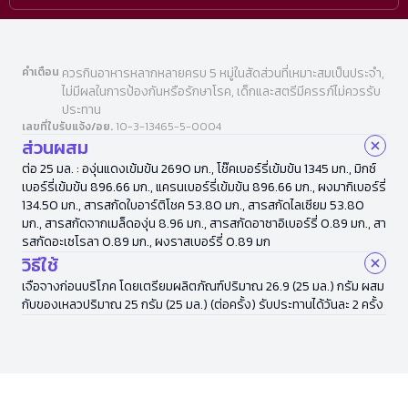
คำเตือน
ควรกินอาหารหลากหลายครบ 5 หมู่ในสัดส่วนที่เหมาะสมเป็นประจำ,
ไม่มีผลในการป้องกันหรือรักษาโรค, เด็กและสตรีมีครรภ์ไม่ควรรับ
ประทาน
เลขที่ใบรับแจ้ง/อย.
10-3-13465-5-0004
ส่วนผสม
ต่อ 25 มล. : องุ่นแดงเข้มข้น 2690 มก., โช๊คเบอร์รี่เข้มข้น 1345 มก., มิกซ์
เบอร์รี่เข้มข้น 896.66 มก., แครนเบอร์รี่เข้มข้น 896.66 มก., ผงมากิเบอร์รี่
134.50 มก., สารสกัดใบอาร์ติโชค 53.80 มก., สารสกัดไลเซียม 53.80
มก., สารสกัดจากเมล็ดองุ่น 8.96 มก., สารสกัดอาซาอิเบอร์รี่ 0.89 มก., สา
รสกัดอะเซโรลา 0.89 มก., ผงราสเบอร์รี่ 0.89 มก
วิธีใช้
เจือจางก่อนบริโภค โดยเตรียมผลิตภัณฑ์ปริมาณ 26.9 (25 มล.) กรัม ผสม
กับของเหลวปริมาณ 25 กรัม (25 มล.) (ต่อครั้ง) รับประทานได้วันละ 2 ครั้ง