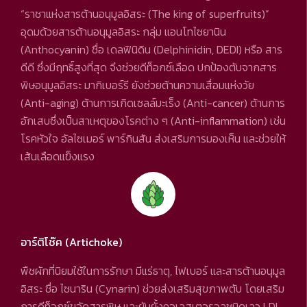
“ราชาแห่งสารต้านอนุมูลอิสระ (The king of superfruits)”
อุดมด้วยสารต้านอนุมูลอิสระ กลุ่ม แอนโทไซยานิน
(Anthocyanin) ชื่อ เดลฟินิดิน (Delphinidin, DEDI) หรือ สาร
ดีดี ซึ่งมีฤทธิ์สูงที่สุด จึงช่วยดีท็อกซ์เลือด ปกป้องตับจากสาร
พิษอนุมูลอิสระ มากิเบอร์รี ยังช่วยต้านความเสื่อมแห่งวัย
(Anti-aging) ต้านการเกิดเซลล์มะเร็ง (Anti-cancer) ต้านการ
อักเสบซึ่งเป็นสาเหตุของโรคต่าง ๆ (Anti-inflammation) เช่น
โรคหัวใจ อัลไซเมอร์ พาร์กินสัน ส่งเสริมการมองเห็น และช่วยให้
เส้นเลือดแข็งแรง
อาร์ติโช๊ค (Artichoke)
พืชผักที่นิยมใช้ในการรักษา มีแร่ธาตุ, ไฟเบอร์ และสารต้านอนุมูล
อิสระ ชื่อ ไซนาริน (Cynarin) ช่วยส่งเสริมสุขภาพตับ โดยเสริม
การดีท็อกซ์ขจัดสารพิษ และยับยั้งคอเลสเตอรอลชนิดเลว LDL