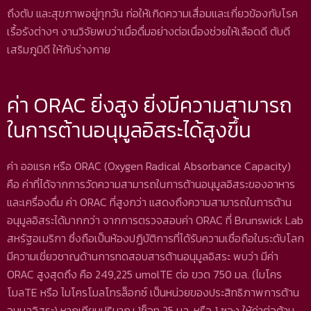
ถึงตับ และสุขภาพอยู่ทุกวัน ก่อให้เกิดความเสื่อมและเกี่ยวข้องกับโรค
เรื้อรังต่างๆ งานวิจัยพบว่าเมื่อดื่มอย่างต่อเนื่องช่วยให้เลือดดี ตับดี
เสริมภูมิดี ให้กับร่างกาย
ค่า ORAC ยิ่งสูง ยิ่งมีความสามารถ
ในการต้านอนุมูลอิสระได้สูงขึ้น
ค่า ออแรค หรือ ORAC (Oxygen Radical Absorbance Capacity)
คือ ค่าที่ได้จากการวัดความสามารถในการต้านอนุมูลอิสระของอาหาร
และเครื่องดื่ม ค่า ORAC ที่สูงกว่า แสดงถึงความสามารถในการต้าน
อนุมูลอิสระได้มากกว่า จากการตรวจสอบค่า ORAC ที่ Brunswick Lab
สหรัฐอเมริกา ซึ่งถือเป็นห้องปฏิบัติการที่ได้รับความเชื่อถือในระดับโลก
มีความเชี่ยวชาญด้านการทดสอบสารต้านอนุมูลอิสระ พบว่า มีค่า
ORAC สูงสุดถึง คือ 249,225 umolTE ต่อ ขวด 750 มล. (ไมโคร
โมลTE หรือ ไมโครโมลโทรล็อกซ์ เป็นหน่วยของประสิทธิภาพการต้าน
อนุมูลอิสระ) หากเทียบปริมาณ 1ช็อท 25 มล. หรือ 1 ซอง ให้ค่าต่อต้าน