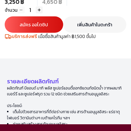
3,250 ฿
4,650 ฿
1
จำนวน
สมัคร ออโตชิป
เพิ่มสินค้าในตะกร้า
บริการส่งฟรี
เมื่อซื้อสินค้ามูลค่า ฿1,500 ขึ้นไป
รายละเอียดผลิตภัณฑ์
ผลิตภัณฑ์ บียอนด์ มากิ พลัส ซูเปอร์แอนตี้ออกซิแดนท์ชนิดน้ำ จากผลมากิ
เบอร์รี และซูเปอร์ฟรุต รวม 12 ชนิด ช่วยเสริมสารต้านอนุมูลอิสระ
ประโยชน์:
เต็มไปด้วยสารอาหารที่ดีต่อร่างกาย เช่น สารต้านอนุมูลอิสระ แร่ธาตุ
ไฟเบอร์ วิตามินต่างๆ เบต้าแคโรทีน ฯลฯ
ช่วยเสริมสร้างสารต้านอนุมูลอิสระ