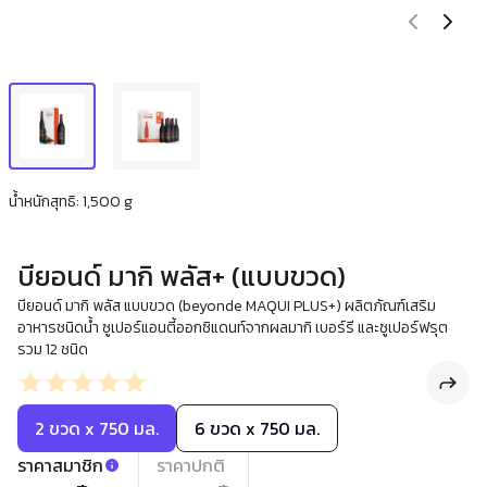
น้ำหนักสุทธิ: 1,500 g
บียอนด์ มากิ พลัส+ (แบบขวด)
บียอนด์ มากิ พลัส แบบขวด (beyonde MAQUI PLUS+) ผลิตภัณฑ์เสริม
อาหารชนิดน้ำ ซูเปอร์แอนตี้ออกซิแดนท์จากผลมากิ เบอร์รี และซูเปอร์ฟรุต
รวม 12 ชนิด
2 ขวด x 750 มล.
6 ขวด x 750 มล.
ราคาสมาชิก
ราคาปกติ