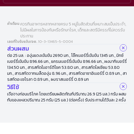
คำเตือน
ควรกินอาหารหลากหลายครบ 5 หมู่ในสัดส่วนที่เหมาะสมเป็นประจำ,
ไม่มีผลในการป้องกันหรือรักษาโรค, เด็กและสตรีมีครรภ์ไม่ควรรับ
ประทาน
เลขที่ใบรับแจ้ง/อย.
10-3-13465-5-0004
ส่วนผสม
ต่อ 25 มล. : องุ่นแดงเข้มข้น 2690 มก., โช๊คเบอร์รี่เข้มข้น 1345 มก., มิกซ์
เบอร์รี่เข้มข้น 896.66 มก., แครนเบอร์รี่เข้มข้น 896.66 มก., ผงมากิเบอร์รี่
134.50 มก., สารสกัดใบอาร์ติโชค 53.80 มก., สารสกัดไลเซียม 53.80
มก., สารสกัดจากเมล็ดองุ่น 8.96 มก., สารสกัดอาซาอิเบอร์รี่ 0.89 มก., สา
รสกัดอะเซโรลา 0.89 มก., ผงราสเบอร์รี่ 0.89 มก
วิธีใช้
เจือจางก่อนบริโภค โดยเตรียมผลิตภัณฑ์ปริมาณ 26.9 (25 มล.) กรัม ผสม
กับของเหลวปริมาณ 25 กรัม (25 มล.) (ต่อครั้ง) รับประทานได้วันละ 2 ครั้ง