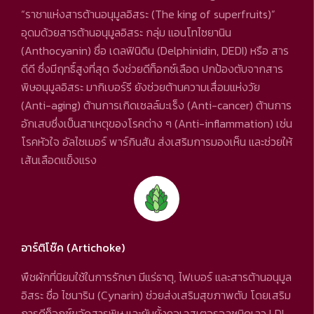
“ราชาแห่งสารต้านอนุมูลอิสระ (The king of superfruits)”
อุดมด้วยสารต้านอนุมูลอิสระ กลุ่ม แอนโทไซยานิน
(Anthocyanin) ชื่อ เดลฟินิดิน (Delphinidin, DEDI) หรือ สาร
ดีดี ซึ่งมีฤทธิ์สูงที่สุด จึงช่วยดีท็อกซ์เลือด ปกป้องตับจากสาร
พิษอนุมูลอิสระ มากิเบอร์รี ยังช่วยต้านความเสื่อมแห่งวัย
(Anti-aging) ต้านการเกิดเซลล์มะเร็ง (Anti-cancer) ต้านการ
อักเสบซึ่งเป็นสาเหตุของโรคต่าง ๆ (Anti-inflammation) เช่น
โรคหัวใจ อัลไซเมอร์ พาร์กินสัน ส่งเสริมการมองเห็น และช่วยให้
เส้นเลือดแข็งแรง
อาร์ติโช๊ค (Artichoke)
พืชผักที่นิยมใช้ในการรักษา มีแร่ธาตุ, ไฟเบอร์ และสารต้านอนุมูล
อิสระ ชื่อ ไซนาริน (Cynarin) ช่วยส่งเสริมสุขภาพตับ โดยเสริม
การดีท็อกซ์ขจัดสารพิษ และยับยั้งคอเลสเตอรอลชนิดเลว LDL