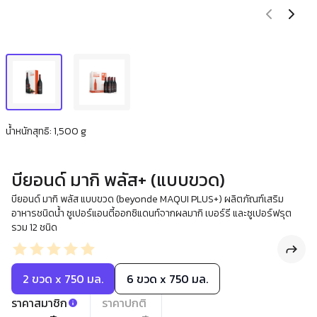
น้ำหนักสุทธิ: 1,500 g
บียอนด์ มากิ พลัส+ (แบบขวด)
บียอนด์ มากิ พลัส แบบขวด (beyonde MAQUI PLUS+) ผลิตภัณฑ์เสริม
อาหารชนิดน้ำ ซูเปอร์แอนตี้ออกซิแดนท์จากผลมากิ เบอร์รี และซูเปอร์ฟรุต
รวม 12 ชนิด
2 ขวด x 750 มล.
6 ขวด x 750 มล.
ราคาสมาชิก
ราคาปกติ