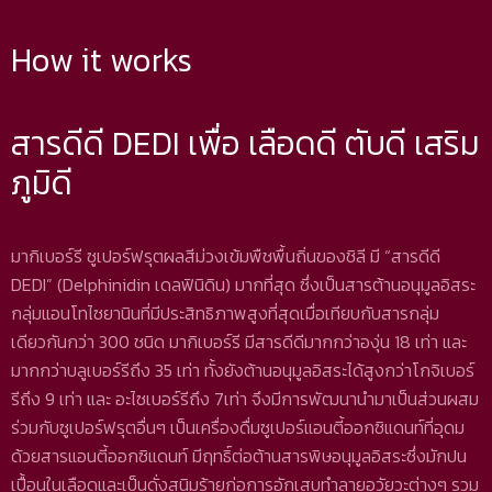
How it works
สารดีดี DEDI เพื่อ เลือดดี ตับดี เสริม
ภูมิดี
มากิเบอร์รี ซูเปอร์ฟรุตผลสีม่วงเข้มพืชพื้นถิ่นของชิลี มี “สารดีดี
DEDI” (Delphinidin เดลฟินิดิน) มากที่สุด ซึ่งเป็นสารต้านอนุมูลอิสระ
กลุ่มแอนโทไซยานินที่มีประสิทธิภาพสูงที่สุดเมื่อเทียบกับสารกลุ่ม
เดียวกันกว่า 300 ชนิด มากิเบอร์รี มีสารดีดีมากกว่าองุ่น 18 เท่า และ
มากกว่าบลูเบอร์รีถึง 35 เท่า ทั้งยังต้านอนุมูลอิสระได้สูงกว่าโกจิเบอร์
รีถึง 9 เท่า และ อะไซเบอร์รีถึง 7เท่า จึงมีการพัฒนานำมาเป็นส่วนผสม
ร่วมกับซูเปอร์ฟรุตอื่นๆ เป็นเครื่องดื่มซูเปอร์แอนตี้ออกซิแดนท์ที่อุดม
ด้วยสารแอนตี้ออกซิแดนท์ มีฤทธิ์ต่อต้านสารพิษอนุมูลอิสระซึ่งมักปน
เปื้อนในเลือดและเป็นดั่งสนิมร้ายก่อการอักเสบทำลายอวัยวะต่างๆ รวม