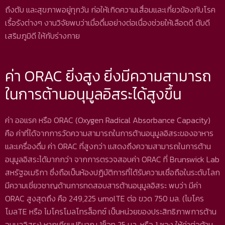
ถึงตับ และสุขภาพอยู่ทุกวัน ก่อให้เกิดความเสื่อมและเกี่ยวข้องกับโรค
เรื้อรังต่างๆ งานวิจัยพบว่าเมื่อดื่มอย่างต่อเนื่องช่วยให้เลือดดี ตับดี
เสริมภูมิดี ให้กับร่างกาย
ค่า ORAC ยิ่งสูง ยิ่งมีความสามารถ
ในการต้านอนุมูลอิสระได้สูงขึ้น
ค่า ออแรค หรือ ORAC (Oxygen Radical Absorbance Capacity)
คือ ค่าที่ได้จากการวัดความสามารถในการต้านอนุมูลอิสระของอาหาร
และเครื่องดื่ม ค่า ORAC ที่สูงกว่า แสดงถึงความสามารถในการต้าน
อนุมูลอิสระได้มากกว่า จากการตรวจสอบค่า ORAC ที่ Brunswick Lab
สหรัฐอเมริกา ซึ่งถือเป็นห้องปฏิบัติการที่ได้รับความเชื่อถือในระดับโลก
มีความเชี่ยวชาญด้านการทดสอบสารต้านอนุมูลอิสระ พบว่า มีค่า
ORAC สูงสุดถึง คือ 249,225 umolTE ต่อ ขวด 750 มล. (ไมโคร
โมลTE หรือ ไมโครโมลโทรล็อกซ์ เป็นหน่วยของประสิทธิภาพการต้าน
อนุมูลอิสระ) หากเทียบปริมาณ 1ช็อท 25 มล. หรือ 1 ซอง ให้ค่าต่อต้าน