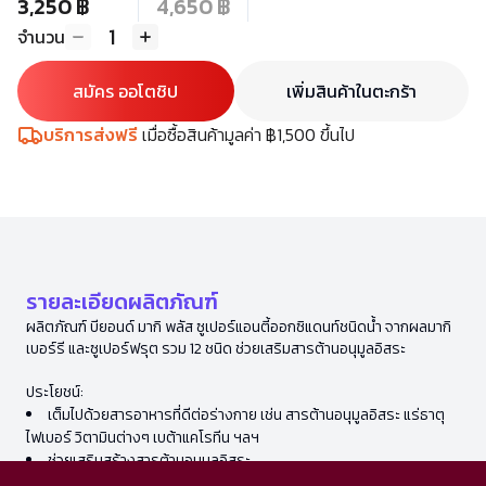
3,250 ฿
4,650 ฿
1
จำนวน
สมัคร ออโตชิป
เพิ่มสินค้าในตะกร้า
บริการส่งฟรี
เมื่อซื้อสินค้ามูลค่า ฿1,500 ขึ้นไป
รายละเอียดผลิตภัณฑ์
ผลิตภัณฑ์ บียอนด์ มากิ พลัส ซูเปอร์แอนตี้ออกซิแดนท์ชนิดน้ำ จากผลมากิ
เบอร์รี และซูเปอร์ฟรุต รวม 12 ชนิด ช่วยเสริมสารต้านอนุมูลอิสระ
ประโยชน์:
เต็มไปด้วยสารอาหารที่ดีต่อร่างกาย เช่น สารต้านอนุมูลอิสระ แร่ธาตุ
ไฟเบอร์ วิตามินต่างๆ เบต้าแคโรทีน ฯลฯ
ช่วยเสริมสร้างสารต้านอนุมูลอิสระ