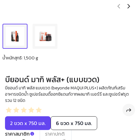
น้ำหนักสุทธิ: 1,500 g
บียอนด์ มากิ พลัส+ (แบบขวด)
บียอนด์ มากิ พลัส แบบขวด (beyonde MAQUI PLUS+) ผลิตภัณฑ์เสริม
อาหารชนิดน้ำ ซูเปอร์แอนตี้ออกซิแดนท์จากผลมากิ เบอร์รี และซูเปอร์ฟรุต
รวม 12 ชนิด
2 ขวด x 750 มล.
6 ขวด x 750 มล.
ราคาสมาชิก
ราคาปกติ