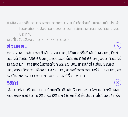
คำเตือน
ควรกินอาหารหลากหลายครบ 5 หมู่ในสัดส่วนที่เหมาะสมเป็นประจำ,
ไม่มีผลในการป้องกันหรือรักษาโรค, เด็กและสตรีมีครรภ์ไม่ควรรับ
ประทาน
เลขที่ใบรับแจ้ง/อย.
10-3-13465-5-0004
ส่วนผสม
ต่อ 25 มล. : องุ่นแดงเข้มข้น 2690 มก., โช๊คเบอร์รี่เข้มข้น 1345 มก., มิกซ์
เบอร์รี่เข้มข้น 896.66 มก., แครนเบอร์รี่เข้มข้น 896.66 มก., ผงมากิเบอร์รี่
134.50 มก., สารสกัดใบอาร์ติโชค 53.80 มก., สารสกัดไลเซียม 53.80
มก., สารสกัดจากเมล็ดองุ่น 8.96 มก., สารสกัดอาซาอิเบอร์รี่ 0.89 มก., สา
รสกัดอะเซโรลา 0.89 มก., ผงราสเบอร์รี่ 0.89 มก
วิธีใช้
เจือจางก่อนบริโภค โดยเตรียมผลิตภัณฑ์ปริมาณ 26.9 (25 มล.) กรัม ผสม
กับของเหลวปริมาณ 25 กรัม (25 มล.) (ต่อครั้ง) รับประทานได้วันละ 2 ครั้ง