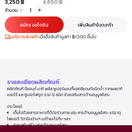
3,250 ฿
4,650 ฿
1
จำนวน
สมัคร ออโตชิป
เพิ่มสินค้าในตะกร้า
บริการส่งฟรี
เมื่อซื้อสินค้ามูลค่า ฿1,500 ขึ้นไป
รายละเอียดผลิตภัณฑ์
ผลิตภัณฑ์ บียอนด์ มากิ พลัส ซูเปอร์แอนตี้ออกซิแดนท์ชนิดน้ำ จากผลมากิ
เบอร์รี และซูเปอร์ฟรุต รวม 12 ชนิด ช่วยเสริมสารต้านอนุมูลอิสระ
ประโยชน์:
เต็มไปด้วยสารอาหารที่ดีต่อร่างกาย เช่น สารต้านอนุมูลอิสระ แร่ธาตุ
ไฟเบอร์ วิตามินต่างๆ เบต้าแคโรทีน ฯลฯ
ช่วยเสริมสร้างสารต้านอนุมูลอิสระ