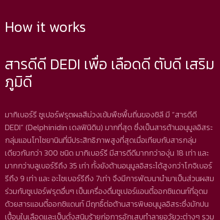
How it works
สารดีดี DEDI เพื่อ เลือดดี ตับดี เสริม
ภูมิดี
มากิเบอร์รี ซูเปอร์ฟรุตผลสีม่วงเข้มพืชพื้นถิ่นของชิลี มี “สารดีดี
DEDI” (Delphinidin เดลฟินิดิน) มากที่สุด ซึ่งเป็นสารต้านอนุมูลอิสระ
กลุ่มแอนโทไซยานินที่มีประสิทธิภาพสูงที่สุดเมื่อเทียบกับสารกลุ่ม
เดียวกันกว่า 300 ชนิด มากิเบอร์รี มีสารดีดีมากกว่าองุ่น 18 เท่า และ
มากกว่าบลูเบอร์รีถึง 35 เท่า ทั้งยังต้านอนุมูลอิสระได้สูงกว่าโกจิเบอร์
รีถึง 9 เท่า และ อะไซเบอร์รีถึง 7เท่า จึงมีการพัฒนานำมาเป็นส่วนผสม
ร่วมกับซูเปอร์ฟรุตอื่นๆ เป็นเครื่องดื่มซูเปอร์แอนตี้ออกซิแดนท์ที่อุดม
ด้วยสารแอนตี้ออกซิแดนท์ มีฤทธิ์ต่อต้านสารพิษอนุมูลอิสระซึ่งมักปน
เปื้อนในเลือดและเป็นดั่งสนิมร้ายก่อการอักเสบทำลายอวัยวะต่างๆ รวม