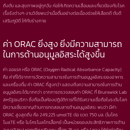
ถึงตับ และสุขภาพอยู่ทุกวัน ก่อให้เกิดความเสื่อมและเกี่ยวข้องกับโรค
เรื้อรังต่างๆ งานวิจัยพบว่าเมื่อดื่มอย่างต่อเนื่องช่วยให้เลือดดี ตับดี
เสริมภูมิดี ให้กับร่างกาย
ค่า ORAC ยิ่งสูง ยิ่งมีความสามารถ
ในการต้านอนุมูลอิสระได้สูงขึ้น
ค่า ออแรค หรือ ORAC (Oxygen Radical Absorbance Capacity)
คือ ค่าที่ได้จากการวัดความสามารถในการต้านอนุมูลอิสระของอาหาร
และเครื่องดื่ม ค่า ORAC ที่สูงกว่า แสดงถึงความสามารถในการต้าน
อนุมูลอิสระได้มากกว่า จากการตรวจสอบค่า ORAC ที่ Brunswick Lab
สหรัฐอเมริกา ซึ่งถือเป็นห้องปฏิบัติการที่ได้รับความเชื่อถือในระดับโลก
มีความเชี่ยวชาญด้านการทดสอบสารต้านอนุมูลอิสระ พบว่า มีค่า
ORAC สูงสุดถึง คือ 249,225 umolTE ต่อ ขวด 750 มล. (ไมโคร
โมลTE หรือ ไมโครโมลโทรล็อกซ์ เป็นหน่วยของประสิทธิภาพการต้าน
อนุมูลอิสระ) หากเทียบปริมาณ 1ช็อท 25 มล. หรือ 1 ซอง ให้ค่าต่อต้าน