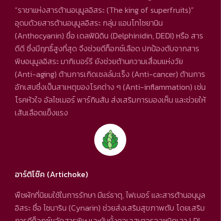
“ราชาแห่งสารต้านอนุมูลอิสระ (The king of superfruits)”
อุดมด้วยสารต้านอนุมูลอิสระ กลุ่ม แอนโทไซยานิน
(Anthocyanin) ชื่อ เดลฟินิดิน (Delphinidin, DEDI) หรือ สาร
ดีดี ซึ่งมีฤทธิ์สูงที่สุด จึงช่วยดีท็อกซ์เลือด ปกป้องตับจากสาร
พิษอนุมูลอิสระ มากิเบอร์รี ยังช่วยต้านความเสื่อมแห่งวัย
(Anti-aging) ต้านการเกิดเซลล์มะเร็ง (Anti-cancer) ต้านการ
อักเสบซึ่งเป็นสาเหตุของโรคต่าง ๆ (Anti-inflammation) เช่น
โรคหัวใจ อัลไซเมอร์ พาร์กินสัน ส่งเสริมการมองเห็น และช่วยให้
เส้นเลือดแข็งแรง
อาร์ติโช๊ค (Artichoke)
พืชผักที่นิยมใช้ในการรักษา มีแร่ธาตุ, ไฟเบอร์ และสารต้านอนุมูล
อิสระ ชื่อ ไซนาริน (Cynarin) ช่วยส่งเสริมสุขภาพตับ โดยเสริม
การดีท็อกซ์ขจัดสารพิษ และยับยั้งคอเลสเตอรอลชนิดเลว LDL