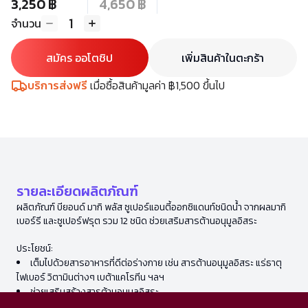
3,250 ฿
4,650 ฿
1
จำนวน
สมัคร ออโตชิป
เพิ่มสินค้าในตะกร้า
บริการส่งฟรี
เมื่อซื้อสินค้ามูลค่า ฿1,500 ขึ้นไป
รายละเอียดผลิตภัณฑ์
ผลิตภัณฑ์ บียอนด์ มากิ พลัส ซูเปอร์แอนตี้ออกซิแดนท์ชนิดน้ำ จากผลมากิ
เบอร์รี และซูเปอร์ฟรุต รวม 12 ชนิด ช่วยเสริมสารต้านอนุมูลอิสระ
ประโยชน์:
เต็มไปด้วยสารอาหารที่ดีต่อร่างกาย เช่น สารต้านอนุมูลอิสระ แร่ธาตุ
ไฟเบอร์ วิตามินต่างๆ เบต้าแคโรทีน ฯลฯ
ช่วยเสริมสร้างสารต้านอนุมูลอิสระ