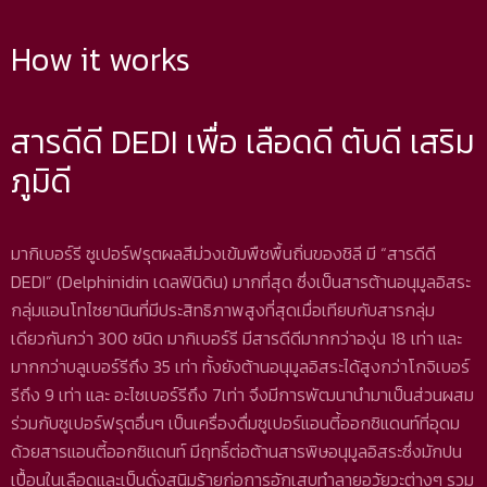
How it works
สารดีดี DEDI เพื่อ เลือดดี ตับดี เสริม
ภูมิดี
มากิเบอร์รี ซูเปอร์ฟรุตผลสีม่วงเข้มพืชพื้นถิ่นของชิลี มี “สารดีดี
DEDI” (Delphinidin เดลฟินิดิน) มากที่สุด ซึ่งเป็นสารต้านอนุมูลอิสระ
กลุ่มแอนโทไซยานินที่มีประสิทธิภาพสูงที่สุดเมื่อเทียบกับสารกลุ่ม
เดียวกันกว่า 300 ชนิด มากิเบอร์รี มีสารดีดีมากกว่าองุ่น 18 เท่า และ
มากกว่าบลูเบอร์รีถึง 35 เท่า ทั้งยังต้านอนุมูลอิสระได้สูงกว่าโกจิเบอร์
รีถึง 9 เท่า และ อะไซเบอร์รีถึง 7เท่า จึงมีการพัฒนานำมาเป็นส่วนผสม
ร่วมกับซูเปอร์ฟรุตอื่นๆ เป็นเครื่องดื่มซูเปอร์แอนตี้ออกซิแดนท์ที่อุดม
ด้วยสารแอนตี้ออกซิแดนท์ มีฤทธิ์ต่อต้านสารพิษอนุมูลอิสระซึ่งมักปน
เปื้อนในเลือดและเป็นดั่งสนิมร้ายก่อการอักเสบทำลายอวัยวะต่างๆ รวม