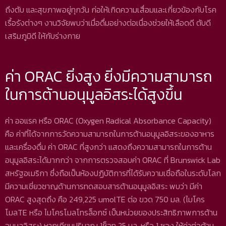
ถึงตับ และสุขภาพอยู่ทุกวัน ก่อให้เกิดความเสื่อมและเกี่ยวข้องกับโรค
เรื้อรังต่างๆ งานวิจัยพบว่าเมื่อดื่มอย่างต่อเนื่องช่วยให้เลือดดี ตับดี
เสริมภูมิดี ให้กับร่างกาย
ค่า ORAC ยิ่งสูง ยิ่งมีความสามารถ
ในการต้านอนุมูลอิสระได้สูงขึ้น
ค่า ออแรค หรือ ORAC (Oxygen Radical Absorbance Capacity)
คือ ค่าที่ได้จากการวัดความสามารถในการต้านอนุมูลอิสระของอาหาร
และเครื่องดื่ม ค่า ORAC ที่สูงกว่า แสดงถึงความสามารถในการต้าน
อนุมูลอิสระได้มากกว่า จากการตรวจสอบค่า ORAC ที่ Brunswick Lab
สหรัฐอเมริกา ซึ่งถือเป็นห้องปฏิบัติการที่ได้รับความเชื่อถือในระดับโลก
มีความเชี่ยวชาญด้านการทดสอบสารต้านอนุมูลอิสระ พบว่า มีค่า
ORAC สูงสุดถึง คือ 249,225 umolTE ต่อ ขวด 750 มล. (ไมโคร
โมลTE หรือ ไมโครโมลโทรล็อกซ์ เป็นหน่วยของประสิทธิภาพการต้าน
อนุมูลอิสระ) หากเทียบปริมาณ 1ช็อท 25 มล. หรือ 1 ซอง ให้ค่าต่อต้าน