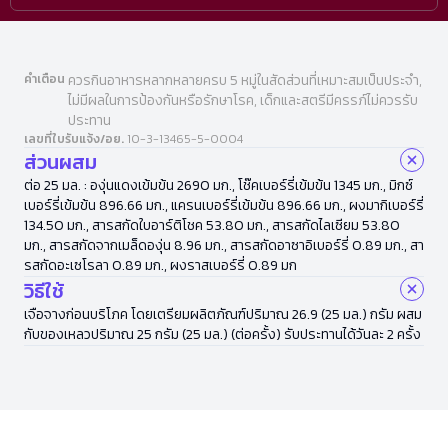
คำเตือน
ควรกินอาหารหลากหลายครบ 5 หมู่ในสัดส่วนที่เหมาะสมเป็นประจำ,
ไม่มีผลในการป้องกันหรือรักษาโรค, เด็กและสตรีมีครรภ์ไม่ควรรับ
ประทาน
เลขที่ใบรับแจ้ง/อย.
10-3-13465-5-0004
ส่วนผสม
ต่อ 25 มล. : องุ่นแดงเข้มข้น 2690 มก., โช๊คเบอร์รี่เข้มข้น 1345 มก., มิกซ์
เบอร์รี่เข้มข้น 896.66 มก., แครนเบอร์รี่เข้มข้น 896.66 มก., ผงมากิเบอร์รี่
134.50 มก., สารสกัดใบอาร์ติโชค 53.80 มก., สารสกัดไลเซียม 53.80
มก., สารสกัดจากเมล็ดองุ่น 8.96 มก., สารสกัดอาซาอิเบอร์รี่ 0.89 มก., สา
รสกัดอะเซโรลา 0.89 มก., ผงราสเบอร์รี่ 0.89 มก
วิธีใช้
เจือจางก่อนบริโภค โดยเตรียมผลิตภัณฑ์ปริมาณ 26.9 (25 มล.) กรัม ผสม
กับของเหลวปริมาณ 25 กรัม (25 มล.) (ต่อครั้ง) รับประทานได้วันละ 2 ครั้ง