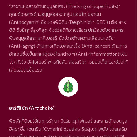
“ราชาแห่งสารต้านอนุมูลอิสระ (The king of superfruits)”
อุดมด้วยสารต้านอนุมูลอิสระ กลุ่ม แอนโทไซยานิน
(Anthocyanin) ชื่อ เดลฟินิดิน (Delphinidin, DEDI) หรือ สาร
ดีดี ซึ่งมีฤทธิ์สูงที่สุด จึงช่วยดีท็อกซ์เลือด ปกป้องตับจากสาร
พิษอนุมูลอิสระ มากิเบอร์รี ยังช่วยต้านความเสื่อมแห่งวัย
(Anti-aging) ต้านการเกิดเซลล์มะเร็ง (Anti-cancer) ต้านการ
อักเสบซึ่งเป็นสาเหตุของโรคต่าง ๆ (Anti-inflammation) เช่น
โรคหัวใจ อัลไซเมอร์ พาร์กินสัน ส่งเสริมการมองเห็น และช่วยให้
เส้นเลือดแข็งแรง
อาร์ติโช๊ค (Artichoke)
พืชผักที่นิยมใช้ในการรักษา มีแร่ธาตุ, ไฟเบอร์ และสารต้านอนุมูล
อิสระ ชื่อ ไซนาริน (Cynarin) ช่วยส่งเสริมสุขภาพตับ โดยเสริม
การดีท็อกซ์ขจัดสารพิษ และยับยั้งคอเลสเตอรอลชนิดเลว LDL