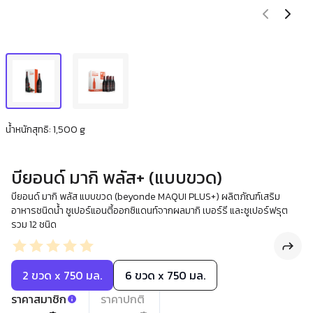
น้ำหนักสุทธิ: 1,500 g
บียอนด์ มากิ พลัส+ (แบบขวด)
บียอนด์ มากิ พลัส แบบขวด (beyonde MAQUI PLUS+) ผลิตภัณฑ์เสริม
อาหารชนิดน้ำ ซูเปอร์แอนตี้ออกซิแดนท์จากผลมากิ เบอร์รี และซูเปอร์ฟรุต
รวม 12 ชนิด
2 ขวด x 750 มล.
6 ขวด x 750 มล.
ราคาสมาชิก
ราคาปกติ