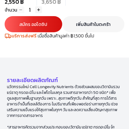
2,550 ฿
3,650 ฿
1
จำนวน
สมัคร ออโตชิป
เพิ่มสินค้าในตะกร้า
บริการส่งฟรี
เมื่อซื้อสินค้ามูลค่า ฿1,500 ขึ้นไป
รายละเอียดผลิตภัณฑ์
นวัตกรรมใหม่ Cell Longevity Nutrients ด้วยส่วนผสมของวิตามินรวม
แร่ธาตุ กรดอะมิโน และไฟโตโมเลกุล รวมสารอาหารกว่า 50 ชนิด* เพื่อ
ดูแลสุขภาพพื้นฐานทุกวัน เพราะ..สุขภาพดีทุกวัน สำคัญที่สุด การได้สาร
อาหารจำเป็นที่เซลล์ต้องการ ในปริมาณที่เพียงพอต่อร่างกายทุกวัน ช่วย
เสริมความแข็งแรงให้สุขภาพในทุกๆ วัน และลดความเสี่ยงปัญหาสุขภาพ
จากการขาดสารอาหาร
*สารอาหารคิดรวมจากส่วนประกอบของวิตามิน แร่ธาตุ กรดอะมิโน โค