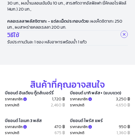
30 มก., ผงน้ำเมลอนเข้มข้น 10 มก., สารสกัดจากอัลฟัลฟา (ให้คลอโรฟิลล์
14มก.) 20 มก.,
คลอเรลลาพลัสชิตาเกะ - แต่ละเม็ดประกอบด้วย:
ผงเห็ดชิตาเกะ 250
มก., ผงสาหร่ายคลอเรลลา 200 มก.
วิธีใช้
รับประทานวันละ 1 ซอง หลังอาหารพร้อมน้ำ 1 แก้ว
สินค้าที่คุณอาจสนใจ
บียอนด์ อินเดียน กู๊ดส์เบอร์รี่
บียอนด์ มากิ พลัส+ (แบบขวด)
1,720 ฿
3,250 ฿
ราคาสมาชิก
ราคาสมาชิก
2,460 ฿
4,650 ฿
ราคาปกติ
ราคาปกติ
บียอนด์ โอเมก 3 พลัส
บียอนด์ ไพรัส แพร์
470 ฿
950 ฿
ราคาสมาชิก
ราคาสมาชิก
675 ฿
1,360 ฿
ราคาปกติ
ราคาปกติ