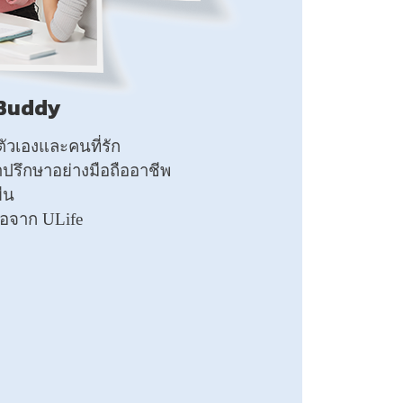
 Buddy
วเองและคนที่รัก
ปรึกษาอย่างมือถืออาชีพ
ืน
มือจาก ULife