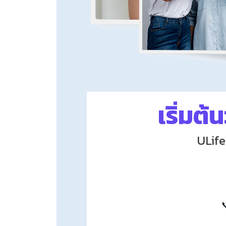
เริ่มต้
ULif
