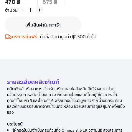
470 ฿
675 ฿
1
จำนวน
เพิ่มสินค้าในตะกร้า
บริการส่งฟรี
เมื่อซื้อสินค้ามูลค่า ฿1,500 ขึ้นไป
รายละเอียดผลิตภัณฑ์
ผลิตภัณฑ์เสริมอาหาร สำหรับเสริมแหล่งไขมันชนิดดีให้ร่างกาย ด้วย
นวัตกรรมการสกัดน้ำมันปลา จากประเทศไอซ์แลนด์โดยผู้เชี่ยวชาญ ให้
คุณค่าโอเมก้า 3 และโอเมก้า 6 พร้อมกับน้ำมันจมูกข้าวสาลี น้ำมันกระเทียม
และวิตามินอีธรรมชาติจากน้ำมันถั่วเหลือง ช่วยเสริมการดูแลสุขภาพให้แข็ง
แรง
ประโยชน์:
ให้กรดไขมันจำเป็นครบถ้วนทั้ง Omega 3, 6 และวิตามินอี ส่งเสริมการ