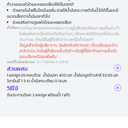
ทำงานของหัวใจและหลอดเลือดให้เป็นปรกติ
ด้วยเทคโนโลยีไมโครไนเซชั่น ช่วยให้น้ำมันกระจายตัวในน้ำได้ดีขึ้นและมี
ขนาดเล็กกว่าน้ำมันปลาทั่วไป
ช่วยเสริมการดูแลหัวใจและหลอดเลือด
คำเตือน
ควรกินอาหารหลากหลายครบ 5 หมู่ในสัดส่วนที่เหมาะสมเป็นประจำ,
ไม่มีผลในการป้องกันหรือรักษาโรค, เด็กและสตรีมีครรภ์ไม่ควรรับ
ประทานม, ห้ามใช้ในผู้ที่แพ้ปลาทะเลหรือน้ำมันปลา
ข้อมูลสำหรับผู้แพ้อาหาร: มีผลิตภัณฑ์จากปลา, ถั่วเหลืองและข้าว
สาลี ควรระวังในผู้ที่เลือดแข็งตัวช้า หรือผู้ที่ใช้ยาต้านการแข็งตัว
ของเลือดหรือแอสไพริน
เลขที่ใบรับแจ้ง/อย.
13-1-02954-5-0339
ส่วนผสม
1 แคปซูล ประกอบด้วย : น้ำมันปลา 400 มก. น้ำมันจมูกข้าวสาลี 93.85 มก.
วิตามินอี 7.5 IU น้ำมันกระเทียม 0.14 มก.
วิธีใช้
รับประทานวันละ 2 แคปซูล พร้อมน้ำ 1 แก้ว