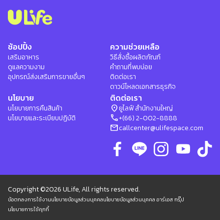
ช้อปปิ้ง
ความช่วยเหลือ
เสริมอาหาร
วิธีสั่งซื้อผลิตภัณฑ์
ดูแลความงาม
คำถามที่พบบ่อย
อุปกรณ์ส่งเสริมการขายอื่นๆ
ติดต่อเรา
ดาวน์โหลดเอกสารธุรกิจ
นโยบาย
ติดต่อเรา
location_on
นโยบายการคืนสินค้า
ยูไลฟ์ สำนักงานใหญ่
phone
นโยบายและระเบียบปฏิบัติ
+(66) 2-002-8888
mail
callcenter@ulifespace.com
Copyright ©2026 ULife, All rights reserved.
ข้อตกลงการใช้งาน
นโยบายข้อมูลส่วนบุคคล
นโยบายข้อมูลส่วนบุคคล อาร์เอส กรุ๊ป
นโยบายการใช้คุกกี้