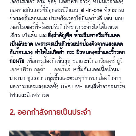
เจอร์ไรเซอร์ ครีม ฯลฯ แต่สำหรับสาวๆ ที่ไม่มีเวลาลอง
มองหาสกินแคร์ที่มีคุณสมบัติแบบ all-in-one ที่สามารถ
ช่วยลดขั้นตอนและประหยัดเวลาได้ป็นอย่างดี เช่น มอย
เจอร์ไรเซอร์ที่พร้อมปรับผิวให้ขาวกระจ่างใสได้ในขวด
เดียว เป็นต้น และ
สิ่งสำคัญคือ ห้ามลืมทาครีมกันแดด
เป็นอันขาด เพราะจะเป็นตัวช่วยปกป้องผิวจากแสงแดด
อันร้อนแรง ทำให้ไม่เกิดฝ้า กระ ผิวหมองคล้ำและริ้วรอย
ก่อนวัย
เพื่อการป้องกันขั้นสุด ขอแนะนำ
อาวียองซ์ ยูวี
เอกซ์เพิร์ท กลูต้า – ออเร้นจ์
เซรั่มกันแดดเนื้อน้ำนม
บางเบา ดูแลความชุ่มชื้นและครบทุกการปกป้องผิวจาก
มลภาวะและแสงแดดทั้ง UVA UVB แสงสีฟ้าจากสมาร์ท
โฟนและอินฟราเรด
2. ออกกำลังกายเป็นประจำ