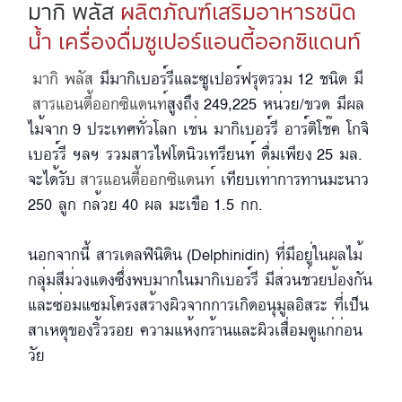
มากิ พลัส
ผลิตภัณฑ์เสริมอาหารชนิด
น้ำ เครื่องดื่มซูเปอร์แอนตี้ออกซิแดนท์
มากิ พลัส
มีมากิเบอร์รีและซูเปอร์ฟรุตรวม 12 ชนิด มี
สารแอนตี้ออกซิแดนท์
สูงถึง 249,225 หน่วย/ขวด มีผล
ไม้จาก 9 ประเทศทั่วโลก เช่น มากิเบอร์รี อาร์ติโช๊ค โกจิ
เบอร์รี ฯลฯ รวมสารไฟโตนิวเทรียนท์ ดื่มเพียง 25 มล.
จะได้รับ
สารแอนตี้ออกซิแดนท์
เทียบเท่าการทานมะนาว
250 ลูก กล้วย 40 ผล มะเขือ 1.5 กก.
นอกจากนี้ สารเดลฟินิดิน (Delphinidin) ที่มีอยู่ในผลไม้
กลุ่มสีม่วงแดงซึ่งพบมากในมากิเบอร์รี มีส่วนช่วยป้องกัน
และซ่อมแซมโครงสร้างผิวจากการเกิดอนุมูลอิสระ ที่เป็น
สาเหตุของริ้วรอย ความแห้งกร้านและผิวเสื่อมดูแก่ก่อน
วัย