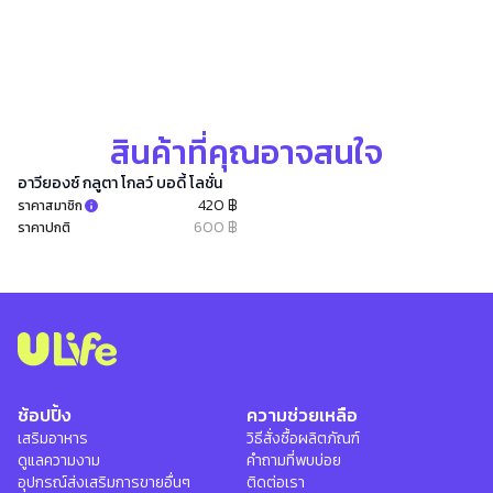
สินค้าที่คุณอาจสนใจ
อาวียองซ์ กลูตา โกลว์ บอดี้ โลชั่น
420 ฿
ราคาสมาชิก
600 ฿
ราคาปกติ
ช้อปปิ้ง
ความช่วยเหลือ
เสริมอาหาร
วิธีสั่งซื้อผลิตภัณฑ์
ดูแลความงาม
คำถามที่พบบ่อย
อุปกรณ์ส่งเสริมการขายอื่นๆ
ติดต่อเรา