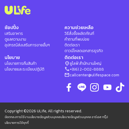
ช้อปปิ้ง
ความช่วยเหลือ
เสริมอาหาร
วิธีสั่งซื้อผลิตภัณฑ์
ดูแลความงาม
คำถามที่พบบ่อย
อุปกรณ์ส่งเสริมการขายอื่นๆ
ติดต่อเรา
ดาวน์โหลดเอกสารธุรกิจ
นโยบาย
ติดต่อเรา
location_on
นโยบายการคืนสินค้า
ยูไลฟ์ สำนักงานใหญ่
phone
นโยบายและระเบียบปฏิบัติ
+(66) 2-002-8888
mail
callcenter@ulifespace.com
Copyright ©2026 ULife, All rights reserved.
ข้อตกลงการใช้งาน
นโยบายข้อมูลส่วนบุคคล
นโยบายข้อมูลส่วนบุคคล อาร์เอส กรุ๊ป
นโยบายการใช้คุกกี้