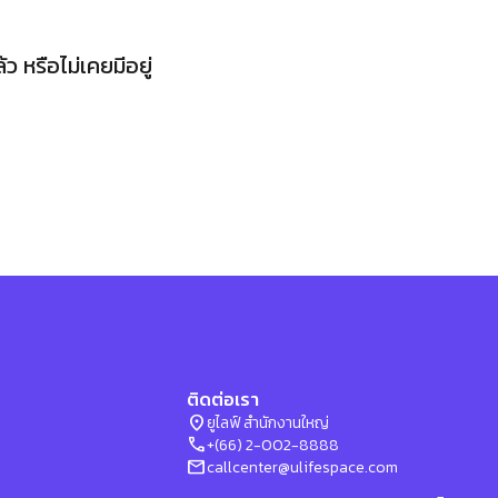
 หรือไม่เคยมีอยู่
ติดต่อเรา
location_on
ยูไลฟ์ สำนักงานใหญ่
phone
+(66) 2-002-8888
mail
callcenter@ulifespace.com