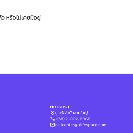
 หรือไม่เคยมีอยู่
ติดต่อเรา
location_on
ยูไลฟ์ สำนักงานใหญ่
phone
+(66) 2-002-8888
mail
callcenter@ulifespace.com