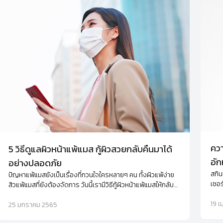
ควา
5 วิธีดูแลผิวหน้าแพ้แมส กู้ผิวสวยกลับคืนมาได้
อัก
อย่างปลอดภัย
สกิน
ปัญหาแพ้แมสยังเป็นเรื่องที่กวนใจใครหลายๆ คน ทั้งผิวแพ้ง่าย
เซอร
สิวแพ้แมสที่ยังต้องจัดการ วันนี้เรามีวิธีกู้ผิวหน้าแพ้แมสให้กลับ
เทคโ
มาสวยปิ๊งได้แบบง่ายๆ
ปัญห
19 
25 มกราคม 2565