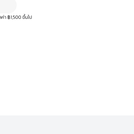
มูลค่า ฿1,500 ขึ้นไป