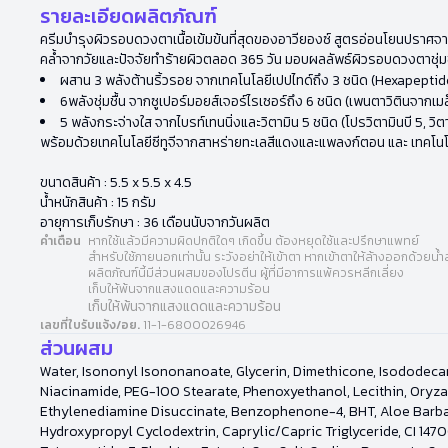
รายละเอียดผลิตภัณฑ์
ครีมบำรุงผิวรอบดวงตาเนื้อเข้มข้นที่สุดของอาวียองซ์ สูตรอ่อนโยนปราศจา
คล้ำจากวัยและปัจจัยทำร้ายผิวตลอด 365 วัน มอบผลลัพธ์ผิวรอบดวงตาชุ่มชื้น
ผสาน 3 พลังต้านริ้วรอย จากเทคโนโลยีเปปไทด์ถึง 3 ชนิด (Hexapept
6พลังชุ่มชื้น จากซูเปอร์มอยส์เจอร์ไรเซอร์ถึง 6 ชนิด (เพนตาวิตินจากเม
5 พลังกระจ่างใส จากไบรท์เทนนิ่งและวิตามิน 5 ชนิด (โปรวิตามินบี 5, วิตา
พร้อมด้วยเทคโนโลยีซีทูจีจากสาหร่ายทะเลสีแดงและแพลงก์ตอน และ เทคโนโ
ขนาดสินค้า : 5.5 x 5.5 x 4.5
น้ำหนักสินค้า : 15 กรัม
อายุการเก็บรักษา : 36 เดือนนับจากวันผลิต
คำเตือน
หากใช้แล้วมีความผิดปกติใดๆ เกิดขึ้น ต้องหยุดใช้และปรึกษาแพทย์
สำหรับใช้ภายนอกเท่านั้น ระวังอย่าให้เข้าตา หากเข้าตาให้ล้างออกด้วยน้
ผลิตภัณฑ์นี้มีส่วนผสมของโปรตีน ผู้ที่มีอาการแพ้ควรหลีกเลี่ยง
เก็บให้พ้นจากแสงแดดและความร้อน
เก็บให้พ้นจากแสงแดดและความร้อน
เลขที่ใบรับแจ้ง/อย.
11-1-6800026946
ส่วนผสม
Water, Isononyl Isononanoate, Glycerin, Dimethicone, Isododecan
Niacinamide, PEG-100 Stearate, Phenoxyethanol, Lecithin, Oryza 
Ethylenediamine Disuccinate, Benzophenone-4, BHT, Aloe Barbaden
Hydroxypropyl Cyclodextrin, Caprylic/Capric Triglyceride, CI 147