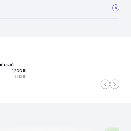
ท์ มาสก์
1,200 ฿
1,715 ฿