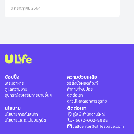
9 กรกฎาคม 2564
ช้อปปิ้ง
ความช่วยเหลือ
เสริมอาหาร
วิธีสั่งซื้อผลิตภัณฑ์
ดูแลความงาม
คำถามที่พบบ่อย
อุปกรณ์ส่งเสริมการขายอื่นๆ
ติดต่อเรา
ดาวน์โหลดเอกสารธุรกิจ
นโยบาย
ติดต่อเรา
location_on
นโยบายการคืนสินค้า
ยูไลฟ์ สำนักงานใหญ่
phone
นโยบายและระเบียบปฏิบัติ
+(66) 2-002-8888
mail
callcenter@ulifespace.com