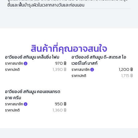
ชื่นและฟื้นบำรุงผิวในเวลากลางวันและก่อนนอน
สินค้าที่คุณอาจสนใจ
อาวียองซ์ สกินมูน เคล็นซิ่ง โฟม
อาวียองซ์ สกินมูน ดี-สเตรส โอ
970 ฿
เวอร์ไนท์ มาสก์
ราคาสมาชิก
1,390 ฿
1,200 ฿
ราคาปกติ
ราคาสมาชิก
1,715 ฿
ราคาปกติ
อาวียองซ์ สกินมูน คอนเซนเทรต
อาย ครีม
950 ฿
ราคาสมาชิก
1,360 ฿
ราคาปกติ