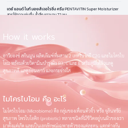
เดย์ แอนด์ ไนท์ มอยส์เจอไรซิ่ง ครีม
PENTAVITIN Super Moisturizer
สารให้ความชุ่มชื่น ล้ำลึก ยาวนาน 72 ชม.
How it works
อาวียองซ์ สกินมูน ผลิตภัณฑ์ที่ผสาน 2 เทคโนโลยี C2G และไมโครไบ
โอม พร้อมด้วยวิตามินบำรุงผิว B3, C และ E เสริมภูมิให้ผิวแลดู
สุขภาพดี แลดูอ่อนเยาว์ และกระจ่างใส
ไมโครไบโอม คือ อะไร
ไมโครไบโอม (Microbiome) คือ กลุ่มของเพื่อนตัวจิ๋ว หรือ จุลินทรีย์
สุขภาพ โพรไบโอติก (probiotic) หลายชนิดที่มีชีวิตอยู่บนผิวของเรา
มาตั้งแต่เกิด และเป็นเอกลักษณ์เฉพาะตัวของแต่ละคน แตกต่างกัน