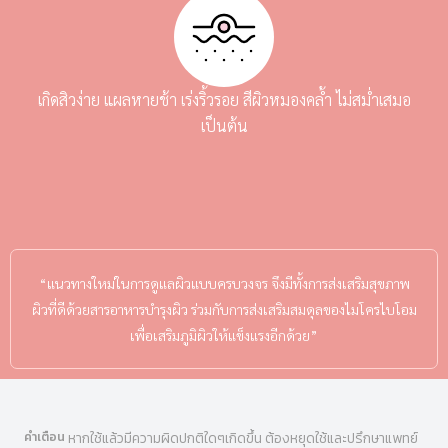
เกิดสิวง่าย แผลหายช้า เร่งริ้วรอย สีผิวหมองคล้ำ ไม่สม่ำเสมอ
เป็นต้น
“แนวทางใหม่ในการดูแลผิวแบบครบวงจร จึงมีทั้งการส่งเสริมสุขภาพ
ผิวที่ดีด้วยสารอาหารบำรุงผิว ร่วมกับการส่งเสริมสมดุลของไมโครไบโอม
เพื่อเสริมภูมิผิวให้แข็งแรงอีกด้วย”
คำเตือน
หากใช้แล้วมีความผิดปกติใดๆเกิดขึ้น ต้องหยุดใช้และปรึกษาแพทย์