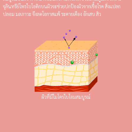
จุลินทรีย์โพรไบโอติกบนผิวจะช่วยปกป้องผิวจากเชื้อโรค สิ่งแปลก
ปลอม มลภาวะ จึงลดโอกาสแพ้ ระคายเคือง อักเสบ สิว
ผิวที่มีไมโครไบโอมสมบูรณ์