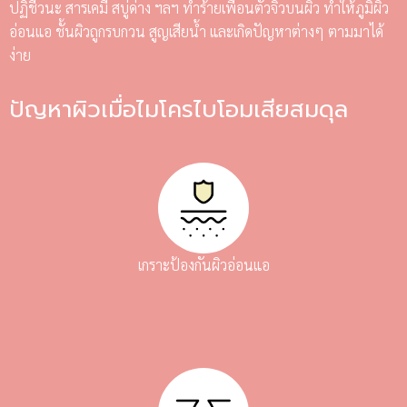
ปฏิชีวนะ สารเคมี สบู่ด่าง ฯลฯ ทำร้ายเพื่อนตัวจิ๋วบนผิว ทำให้ภูมิผิว
อ่อนแอ ชั้นผิวถูกรบกวน สูญเสียน้ำ และเกิดปัญหาต่างๆ ตามมาได้
ง่าย
ปัญหาผิวเมื่อไมโครไบโอมเสียสมดุล
เกราะป้องกันผิวอ่อนแอ