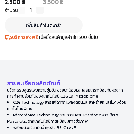
2,300 ฿
3,300 ฿
1
จำนวน
เพิ่มสินค้าในตะกร้า
บริการส่งฟรี
เมื่อซื้อสินค้ามูลค่า ฿1,500 ขึ้นไป
รายละเอียดผลิตภัณฑ์
นวัตกรรมสูตรเพิ่มความชุ่มชื้น ช่วยปกป้องและเสริมเกราะป้องกันผิวจาก
การทำงานร่วมกันของเทคโนโลยี C2G และ Microbiome
C2G Technology สารสกัดจากแพลงตอนและสาหร่ายทะเลสีแดงด้วย
เทคโนโลยีพิเศษ
Microbiome Technology รวมการผสาน Prebiotic จากโอ๊ต &
Postbiotic จากเทคโนโลยีการหมักบ่มทางชีวภาพ
พร้อมด้วยวิตามินบำรุงผิว B3, C และ E