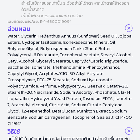
สำหรับใช้ภายนอกเท่านั้น ระวังอย่าให้เข้าตา หากเข้าตาให้ล้างออก
ด้วยน้ำสะอาด
เก็บให้พ้นจากแสงแดดและความร้อน
เลขที่ใบรับแจ้ง/อย.
11-1-6500019094
ส่วนผสม
Water, Glycerin, Helianthus Annuus (Sunflower) Seed Oil Jojoba
Esters, Cyclopentasiloxane, Isohexadecane, Mineral Oil,
Butylene Glycol, Butyrospermum Parkii (Shea) Butter,
Polyglyceryl-6 Distearate, Tocopheryl Acetate, Stearyl Alcohol,
Cetyl Alcohol, Glyceryl Stearate, Caprylic/Capric Triglyceride,
Saccharide Isomerate, Triethanolamine, Phenoxyethanol,
Caprylyl Glycol, Acrylates/C10-30 Alkyl Acrylate
Crosspolymer, PEG-75 Stearate, Sodium Hyaluronate,
Polyacrylamide, Perfume, Polyglyceryl-3 Beeswax, Ceteth-20,
Steareth-20, Niacinamide, Sodium Ascorbyl Phosphate, C13-14
Isoparaffin, Hydrolyzed Yeast Protein, Disodium EDTA, Laureth-
7, Arachidyl Alcohol, Citric Acid, Sodium Citrate, Pentylene
Glycol, 1,2-Hexanediol, BetaGlucan, Plankton Extract, Sodium
Benzoate, Sodium Carrageenan, Tocopherol, Sea Salt, CI 14700,
CI 19142
วิธีใช้
ลูบไล้ให้ทั่วใบหน้าและลำคอ หลังทำความสะอาดผิวหน้า สำหรับเพิ่มความชุ่ม