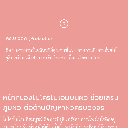
พรีไบโอติก (Prebiotic)
คือ อาหารสำหรับจุลินทรีย์สุขภาพในร่างกาย รวมถึงการช่วยให้
จุลินทรีย์บนผิวสามารถเติบโตและแข็งแรงได้ตามปกติ
หน้าที่ของไมโครไบโอมบนผิว ช่วยเสริม
ภูมิผิว ต่อต้านปัญหาผิวครบวงจร
ไมโครไบโอมที่สมบูรณ์ คือ การมีจุลินทรีย์สุขภาพโพรไบโอติกอยู่
สมบูรณ์บนผิว ทำหน้าที่เป็นดั่งกำแพงผิวที่ช่วยเสริมภูมิผิว เพราะ