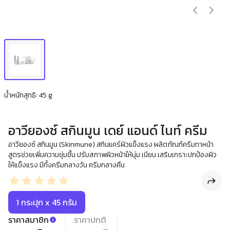
น้ำหนักสุทธิ: 45 g
อาวียองซ์ สกินมูน เดย์ แอนด์ ไนท์ ครีม
อาวียองซ์ สกินมูน (Skinmune) สกินแคร์ผิวแข็งแรง ผลิตภัณฑ์ครีมทาหน้า
สูตรช่วยเพิ่มความชุ่มชื้น ปรับสภาพผิวหน้าให้นุ่ม เนียน เสริมเกราะปกป้องผิว
ให้แข็งแรง มีทั้งครีมกลางวัน ครีมกลางคืน
1 กระปุก x 45 กรัม
ราคาสมาชิก
ราคาปกติ