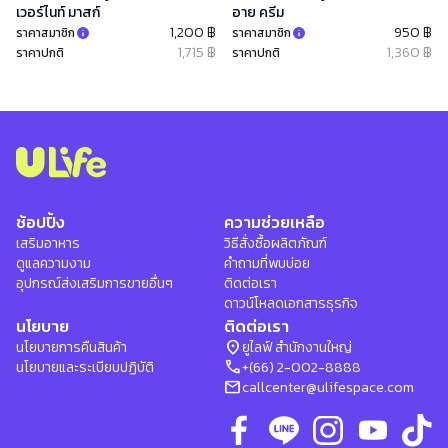
เวอร์ไนท์ มาสก์
อาย ครีม
1,200 ฿
950 ฿
ราคาสมาชิก
ราคาสมาชิก
1,715 ฿
1,360 ฿
ราคาปกติ
ราคาปกติ
ช้อปปิ้ง
ความช่วยเหลือ
เสริมอาหาร
วิธีสั่งซื้อผลิตภัณฑ์
ดูแลความงาม
คำถามที่พบบ่อย
อุปกรณ์ส่งเสริมการขายอื่นๆ
ติดต่อเรา
ดาวน์โหลดเอกสารธุรกิจ
นโยบาย
ติดต่อเรา
location_on
นโยบายการคืนสินค้า
ยูไลฟ์ สำนักงานใหญ่
phone
นโยบายและระเบียบปฏิบัติ
+(66) 2-002-8888
mail
callcenter@ulifespace.com