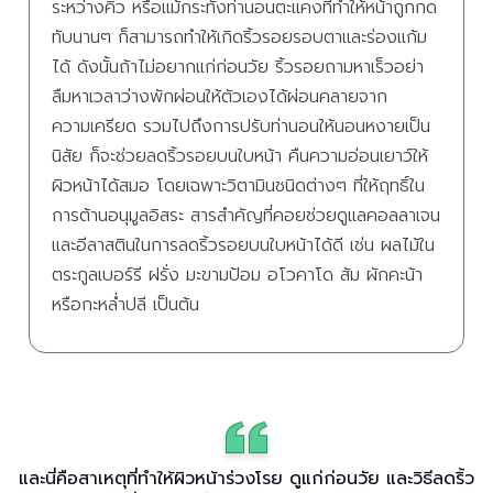
ระหว่างคิ้ว หรือแม้กระทั่งท่านอนตะแคงที่ทำให้หน้าถูกกด
ทับนานๆ ก็สามารถทำให้เกิดริ้วรอยรอบตาและร่องแก้ม
ได้ ดังนั้นถ้าไม่อยากแก่ก่อนวัย ริ้วรอยถามหาเร็วอย่า
ลืมหาเวลาว่างพักผ่อนให้ตัวเองได้ผ่อนคลายจาก
ความเครียด รวมไปถึงการปรับท่านอนให้นอนหงายเป็น
นิสัย ก็จะช่วยลดริ้วรอยบนใบหน้า คืนความอ่อนเยาว์ให้
ผิวหน้าได้สมอ โดยเฉพาะวิตามินชนิดต่างๆ ที่ให้ฤทธิ์ใน
การต้านอนุมูลอิสระ สารสำคัญที่คอยช่วยดูแลคอลลาเจน
และอีลาสตินในการลดริ้วรอยบนใบหน้าได้ดี เช่น ผลไม้ใน
ตระกูลเบอร์รี ฝรั่ง มะขามป้อม อโวคาโด ส้ม ผักคะน้า
หรือกะหล่ำปลี เป็นต้น
และนี่คือสาเหตุที่ทำให้ผิวหน้าร่วงโรย ดูแก่ก่อนวัย และวิธีลดริ้ว