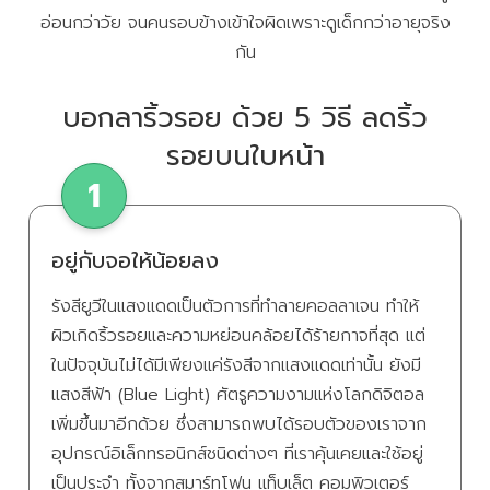
อ่อนกว่าวัย จนคนรอบข้างเข้าใจผิดเพราะดูเด็กกว่าอายุจริง
กัน
บอกลาริ้วรอย ด้วย 5 วิธี ลดริ้ว
รอยบนใบหน้า
อยู่กับจอให้น้อยลง
รังสียูวีในแสงแดดเป็นตัวการที่ทำลายคอลลาเจน ทำให้
ผิวเกิดริ้วรอยและความหย่อนคล้อยได้ร้ายกาจที่สุด แต่
ในปัจจุบันไม่ได้มีเพียงแค่รังสีจากแสงแดดเท่านั้น ยังมี
แสงสีฟ้า (Blue Light) ศัตรูความงามแห่งโลกดิจิตอล
เพิ่มขึ้นมาอีกด้วย ซึ่งสามารถพบได้รอบตัวของเราจาก
อุปกรณ์อิเล็กทรอนิกส์ชนิดต่างๆ ที่เราคุ้นเคยและใช้อยู่
เป็นประจำ ทั้งจากสมาร์ทโฟน แท็บเล็ต คอมพิวเตอร์