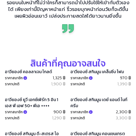
รอยบนใบหน้าที่ไม่ว่าใครก็สามารถนำไปปรับใช้ให้เข้ากับตัวเอง
ได้ เพียงเท่านี้ปัญหาหน้าแก่ ริ้วรอยบุกหน้าก่อนวัยก็จะดีขึ้น
เผยผิวอ่อนเยาว์ เปล่งประกายสดใสได้ยาวนานยิ่งขึ้น
สินค้าที่คุณอาจสนใจ
อาวียองซ์ คอลลาเจน โกลด์
อาวียองซ์ สกินมูน เคล็นซิ่ง โฟม
1,325 ฿
970 ฿
ราคาสมาชิก
ราคาสมาชิก
1,900 ฿
1,390 ฿
ราคาปกติ
ราคาปกติ
อาวียองซ์ ยูวี เอกซ์เพิร์ท 5 อิน 1
อาวียองซ์ สกินมูน เดย์ แอนด์ ไนท์
เอส พี เอฟ 50+ พีเอ ++++
ครีม
900 ฿
2,300 ฿
ราคาสมาชิก
ราคาสมาชิก
1,290 ฿
3,300 ฿
ราคาปกติ
ราคาปกติ
อาวียองซ์ สกินมูน ดี-สเตรส โอ
อาวียองซ์ สกินมูน คอนเซนเทรต