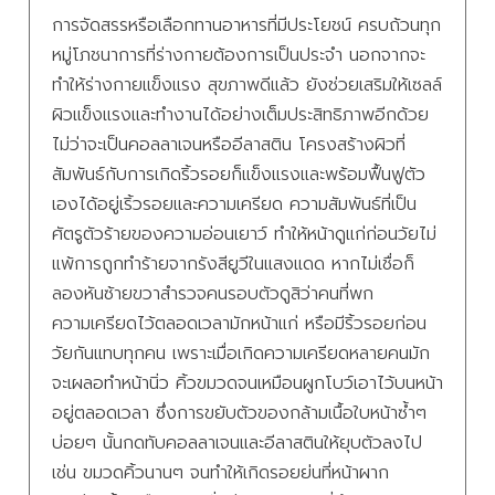
การจัดสรรหรือเลือกทานอาหารที่มีประโยชน์ ครบถ้วนทุก
หมู่โภชนาการที่ร่างกายต้องการเป็นประจำ นอกจากจะ
ทำให้ร่างกายแข็งแรง สุขภาพดีแล้ว ยังช่วยเสริมให้เซลล์
ผิวแข็งแรงและทำงานได้อย่างเต็มประสิทธิภาพอีกด้วย
ไม่ว่าจะเป็นคอลลาเจนหรืออีลาสติน โครงสร้างผิวที่
สัมพันธ์กับการเกิดริ้วรอยก็แข็งแรงและพร้อมฟื้นฟูตัว
เองได้อยู่เริ้วรอยและความเครียด ความสัมพันธ์ที่เป็น
ศัตรูตัวร้ายของความอ่อนเยาว์ ทำให้หน้าดูแก่ก่อนวัยไม่
แพ้การถูกทำร้ายจากรังสียูวีในแสงแดด หากไม่เชื่อก็
ลองหันซ้ายขวาสำรวจคนรอบตัวดูสิว่าคนที่พก
ความเครียดไว้ตลอดเวลามักหน้าแก่ หรือมีริ้วรอยก่อน
วัยกันแทบทุกคน เพราะเมื่อเกิดความเครียดหลายคนมัก
จะเผลอทำหน้านิ่ว คิ้วขมวดจนเหมือนผูกโบว์เอาไว้บนหน้า
อยู่ตลอดเวลา ซึ่งการขยับตัวของกล้ามเนื้อใบหน้าซ้ำๆ
บ่อยๆ นั้นกดทับคอลลาเจนและอีลาสตินให้ยุบตัวลงไป
เช่น ขมวดคิ้วนานๆ จนทำให้เกิดรอยย่นที่หน้าผาก