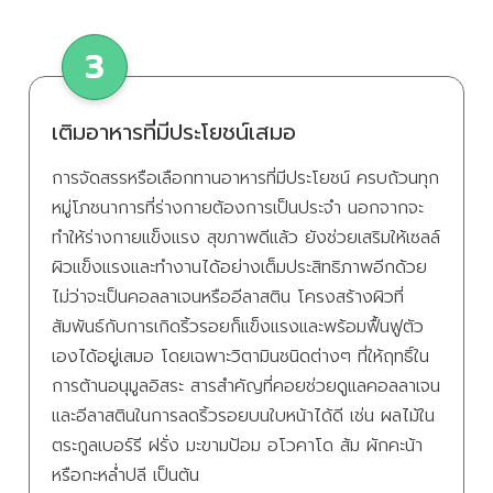
เติมอาหารที่มีประโยชน์เสมอ
การจัดสรรหรือเลือกทานอาหารที่มีประโยชน์ ครบถ้วนทุก
หมู่โภชนาการที่ร่างกายต้องการเป็นประจำ นอกจากจะ
ทำให้ร่างกายแข็งแรง สุขภาพดีแล้ว ยังช่วยเสริมให้เซลล์
ผิวแข็งแรงและทำงานได้อย่างเต็มประสิทธิภาพอีกด้วย
ไม่ว่าจะเป็นคอลลาเจนหรืออีลาสติน โครงสร้างผิวที่
สัมพันธ์กับการเกิดริ้วรอยก็แข็งแรงและพร้อมฟื้นฟูตัว
เองได้อยู่เสมอ โดยเฉพาะวิตามินชนิดต่างๆ ที่ให้ฤทธิ์ใน
การต้านอนุมูลอิสระ สารสำคัญที่คอยช่วยดูแลคอลลาเจน
และอีลาสตินในการลดริ้วรอยบนใบหน้าได้ดี เช่น ผลไม้ใน
ตระกูลเบอร์รี ฝรั่ง มะขามป้อม อโวคาโด ส้ม ผักคะน้า
หรือกะหล่ำปลี เป็นต้น