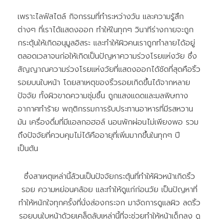
เพราะไลฟ์สไตล์ กิจกรรมที่ทำระหว่างวัน และความรู้สึก
ต่างๆ ที่เราได้แสดงออก ทำให้ในทุกๆ วินาทีร่างกายจะถูก
กระตุ้นให้เกิดอนุมูลอิสระ และทำให้ผิวคนเราถูกทำลายได้อยู่
ตลอดเวลาจนก่อให้เกิดเป็นปัญหาความร่วงโรยแห่งวัย ซึ่ง
สัญญาณความร่วงโรยแห่งวัยที่แสดงออกได้ชัดที่สุดคือริ้ว
รอยบนใบหน้า โดยสาเหตุของริ้วรอยเกิดขึ้นได้จากหลาย
ปัจจัย ทั้งผิวขาดความชุ่มชื้น ถูกแสงแดดและมลพิษทาง
อากาศทำร้าย พฤติกรรมการรับประทานอาหารที่มีรสหวาน
มัน เครื่องดื่มที่มีแอลกอฮอล์ นอนพักผ่อนไม่เพียงพอ รวม
ถึงปัจจัยที่ควบคุมไม่ได้คืออายุที่เพิ่มมากขึ้นในทุกๆ ปี
เป็นต้น
ซึ่งสาเหตุเหล่านี้ล้วนเป็นปัจจัยกระตุ้นที่ทำให้ผิวหน้าเกิดริ้ว
รอย ความหย่อนคล้อย และทำให้ดูแก่ก่อนวัย เป็นปัญหาที่
ทำให้หนักใจทุกครั้งที่นั่งส่องกระจก มาจัดการดูแลผิว ลดริ้ว
รอยบนใบหน้าด้วยเคล็ดลับเหล่านี้ที่จะช่วยทำให้หน้าเด็กลง ดู