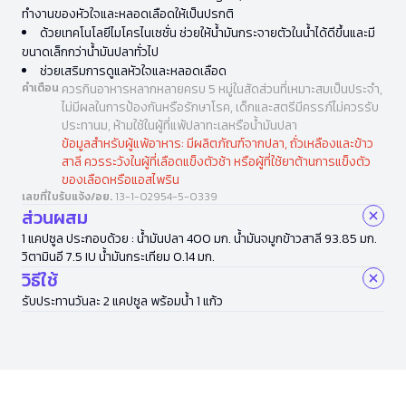
ทำงานของหัวใจและหลอดเลือดให้เป็นปรกติ
ด้วยเทคโนโลยีไมโครไนเซชั่น ช่วยให้น้ำมันกระจายตัวในน้ำได้ดีขึ้นและมี
ขนาดเล็กกว่าน้ำมันปลาทั่วไป
ช่วยเสริมการดูแลหัวใจและหลอดเลือด
คำเตือน
ควรกินอาหารหลากหลายครบ 5 หมู่ในสัดส่วนที่เหมาะสมเป็นประจำ,
ไม่มีผลในการป้องกันหรือรักษาโรค, เด็กและสตรีมีครรภ์ไม่ควรรับ
ประทานม, ห้ามใช้ในผู้ที่แพ้ปลาทะเลหรือน้ำมันปลา
ข้อมูลสำหรับผู้แพ้อาหาร: มีผลิตภัณฑ์จากปลา, ถั่วเหลืองและข้าว
สาลี ควรระวังในผู้ที่เลือดแข็งตัวช้า หรือผู้ที่ใช้ยาต้านการแข็งตัว
ของเลือดหรือแอสไพริน
เลขที่ใบรับแจ้ง/อย.
13-1-02954-5-0339
ส่วนผสม
1 แคปซูล ประกอบด้วย : น้ำมันปลา 400 มก. น้ำมันจมูกข้าวสาลี 93.85 มก.
วิตามินอี 7.5 IU น้ำมันกระเทียม 0.14 มก.
วิธีใช้
รับประทานวันละ 2 แคปซูล พร้อมน้ำ 1 แก้ว