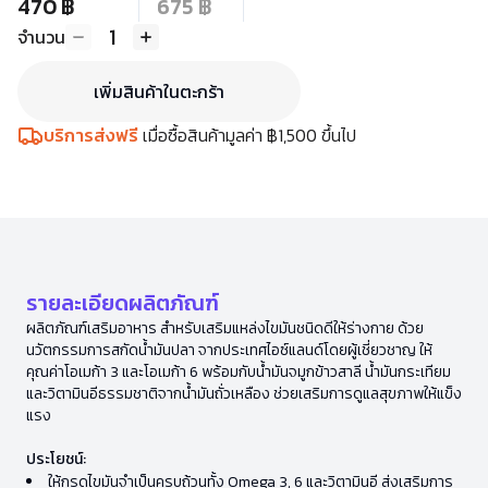
470 ฿
675 ฿
1
จำนวน
เพิ่มสินค้าในตะกร้า
บริการส่งฟรี
เมื่อซื้อสินค้ามูลค่า ฿1,500 ขึ้นไป
รายละเอียดผลิตภัณฑ์
ผลิตภัณฑ์เสริมอาหาร สำหรับเสริมแหล่งไขมันชนิดดีให้ร่างกาย ด้วย
นวัตกรรมการสกัดน้ำมันปลา จากประเทศไอซ์แลนด์โดยผู้เชี่ยวชาญ ให้
คุณค่าโอเมก้า 3 และโอเมก้า 6 พร้อมกับน้ำมันจมูกข้าวสาลี น้ำมันกระเทียม
และวิตามินอีธรรมชาติจากน้ำมันถั่วเหลือง ช่วยเสริมการดูแลสุขภาพให้แข็ง
แรง
ประโยชน์:
ให้กรดไขมันจำเป็นครบถ้วนทั้ง Omega 3, 6 และวิตามินอี ส่งเสริมการ