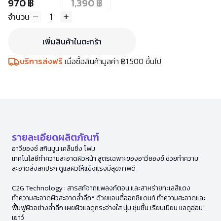
970 ฿
1,390 ฿
1
จำนวน
เพิ่มสินค้าในตะกร้า
บริการส่งฟรี
เมื่อซื้อสินค้ามูลค่า ฿1,500 ขึ้นไป
รายละเอียดผลิตภัณฑ์
อาวียองซ์ สกินมูน เคล็นซิ่ง โฟม
เทคโนโลยีทำความสะอาดผิวหน้า สูตรเฉพาะของอาวียองซ์ ช่วยทำความ
สะอาดสิ่งสกปรก ดูแลผิวให้แข็งแรงมีสุขภาพดี
C2G Technology : สารสกัจากแพลงก์ตอน และสาหร่ายทะเลสีแดง
ทำความสะอาดผิวสะอาดล้ำลึก* ด้วยแอนตี้ออกซิแดนท์ ทำความสะอาดและ
ฟื้นฟูผิวอย่างล้ำลึก เผยผิวแลดูกระจ่างใส นุ่ม ชุ่มชื้น เรียบเนียน แลดูอ่อน
เยาว์