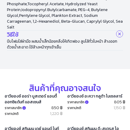
Phosphate,Tocopheryl Acetate, Hydrolyzed Yeast
Protein,Iodopropynyl Butylcarbamate, PEG-4, Butylene
Glycol,Pentylene Glycol, Plankton Extract, Sodium
Carrageenan, 1,2-Hexanediol, Beta-Glucan, Caprylyl Glycol, Sea
Salt
วิธีใช้
บีบโฟมใส่ฝ่ามือ ผสมน้ำเล็กน้อยคลึงให้เกิดฟอง ลูบไล้ทั่วใบหน้า ล้างออก
ด้วยน้ำสะอาด ใช้ล้างหน้าทุกเช้าเย็น
สินค้าที่คุณอาจสนใจ
อาวียองซ์ ออร่า บูสเตอร์ แอนตี้
อาวียองซ์ อะควา กลูต้า ไมเซลลาร์
ออกซิแด้นท์ เเอสเซนส์
805 ฿
ราคาสมาชิก
850 ฿
1,150 ฿
ราคาสมาชิก
ราคาปกติ
1,220 ฿
ราคาปกติ
อาวียองซ์ สกินมูน เดย์ แอนด์ ไนท์
อาวียองซ์ สกินมูน ดี-สเตรส โอ