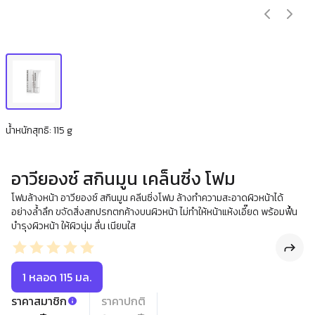
น้ำหนักสุทธิ: 115 g
อาวียองซ์ สกินมูน เคล็นซิ่ง โฟม
โฟมล้างหน้า อาวียองซ์ สกินมูน คลีนซิ่งโฟม ล้างทำความสะอาดผิวหน้าได้
อย่างล้ำลึก ขจัดสิ่งสกปรกตกค้างบนผิวหน้า ไม่ทำให้หน้าแห้งเอี๊ยด พร้อมฟื้น
บำรุงผิวหน้า ให้ผิวนุ่ม ลื่น เนียนใส
1 หลอด 115 มล.
ราคาสมาชิก
ราคาปกติ