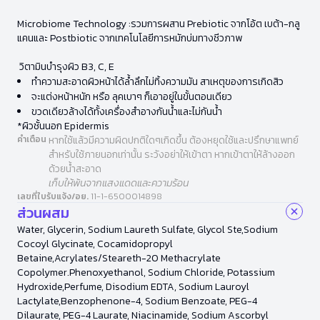
Microbiome Technology :รวมการผสาน Prebiotic จากโอ้ต เบต้า-กลู
แคนและ Postbiotic จากเทคโนโลยีการหมักบ่มทางชีวภาพ
วิตามินบำรุงผิว B3, C, E
ทำความสะอาดผิวหน้าได้ล้ำลึกไม่ทิ้งความมัน สาเหตุของการเกิดสิว
จะแต่งหน้าหนัก หรือ ลุคเบาๆ ก็เอาอยู่ในขั้นตอนเดียว
ขวดเดียวล้างได้ทั้งเครื่องสำอางกันน้ำและไม่กันน้ำ
*ผิวชั้นนอก Epidermis
คำเตือน
หากใช้แล้วมีความผิดปกติใดๆเกิดขึ้น ต้องหยุดใช้และปรึกษาแพทย์
สำหรับใช้ภายนอกเท่านั้น ระวังอย่าให้เข้าตา หากเข้าตาให้ล้างออก
ด้วยน้ำสะอาด
เก็บให้พ้นจากแสงแดดและความร้อน
เลขที่ใบรับแจ้ง/อย.
11-1-6500014898
ส่วนผสม
Water, Glycerin, Sodium Laureth Sulfate, Glycol Ste,Sodium
Cocoyl Glycinate, Cocamidopropyl
Betaine,Acrylates/Steareth-20 Methacrylate
Copolymer.Phenoxyethanol, Sodium Chloride, Potassium
Hydroxide,Perfume, Disodium EDTA, Sodium Lauroyl
Lactylate,Benzophenone-4, Sodium Benzoate, PEG-4
Dilaurate, PEG-4 Laurate, Niacinamide, Sodium Ascorbyl