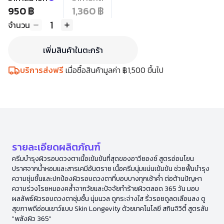
950 ฿
1,360 ฿
1
จำนวน
เพิ่มสินค้าในตะกร้า
บริการส่งฟรี
เมื่อซื้อสินค้ามูลค่า ฿1,500 ขึ้นไป
รายละเอียดผลิตภัณฑ์
ครีมบำรุงผิวรอบดวงตาเนื้อเข้มข้นที่สุดของอาวียองซ์ สูตรอ่อนโยน
ปราศจากน้ำหอมและสารเคมีอันตราย เนื้อครีมนุ่มแน่นเข้มข้น ช่วยฟื้นบำรุง
ความชุ่มชื้นและปกป้องผิวรอบดวงตาที่บอบบางทุกเช้าค่ำ ต่อต้านปัญหา
ความร่วงโรยหมองคล้ำจากวัยและปัจจัยทำร้ายผิวตลอด 365 วัน มอบ
ผลลัพธ์ผิวรอบดวงตาชุ่มชื้น นุ่มนวล ดูกระจ่างใส ริ้วรอยดูลดเลือนลง ดู
สุขภาพดีอ่อนเยาว์แบบ Skin Longevity ด้วยเทคโนโลยี สกินจิวิตี้ สูตรลับ
"พลังผิว 365"