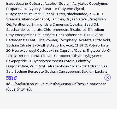
Isododecane, Cetearyl Alcohol, Sodium Acrylates Copolymer,
Propanediol, Glyceryl Stearate, Butylene Glycol,
Butyrospermum Parkii (Shea) Butter, Niacinamide, PEG-100
Stearate, Phenoxyethanol, Lecithin, Oryza Sativa (Rice) Bran
Oil, Panthenol, Simmondsia Chinensis (Jojoba) Seed Oil,
Saccharide Isomerate, Chlorphenesin, Bisabolol, Trisodium
Ethylenediamine Disuccinate, Benzophenone-4, BHT, Aloe
Barbadensis Leaf Juice Powder, Tocopheryl Acetate, Citric Acid,
Sodium Citrate, 3-O-Ethyl Ascorbic Acid, CI 19140, Polysorbate
20, Hydroxypropyl Cyclodextrin, Caprylic/Capric Triglyceride, CI
14700, Retinol, Beta-Glucan, Carbomer, Ethylhexylglycerin,
Hexapeptide-9, Hydrolyzed Yeast Protein, Palmitoyl
Oligopeptide, Palmitoyl Tetrapeptide-7, Plankton Extract, Sea
Salt, Sodium Benzoate, Sodium Carrageenan, Sodium Lactate.
วิธีใช้
แต้มเนื้อครีมปริมาณที่เหมาะสม ทาบำรุงบริเวณผิวใต้ตา และรอบดวงตา
เป็นประจำเช้า-เย็น