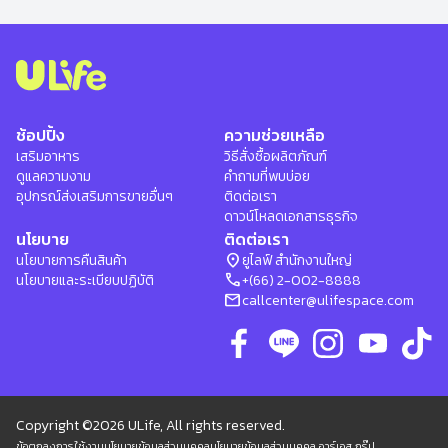
ช้อปปิ้ง
ความช่วยเหลือ
เสริมอาหาร
วิธีสั่งซื้อผลิตภัณฑ์
ดูแลความงาม
คำถามที่พบบ่อย
อุปกรณ์ส่งเสริมการขายอื่นๆ
ติดต่อเรา
ดาวน์โหลดเอกสารธุรกิจ
นโยบาย
ติดต่อเรา
location_on
นโยบายการคืนสินค้า
ยูไลฟ์ สำนักงานใหญ่
phone
นโยบายและระเบียบปฏิบัติ
+(66) 2-002-8888
mail
callcenter@ulifespace.com
Copyright ©2026 ULife, All rights reserved.
ข้อตกลงการใช้งาน
นโยบายข้อมูลส่วนบุคคล
นโยบายข้อมูลส่วนบุคคล อาร์เอส กรุ๊ป