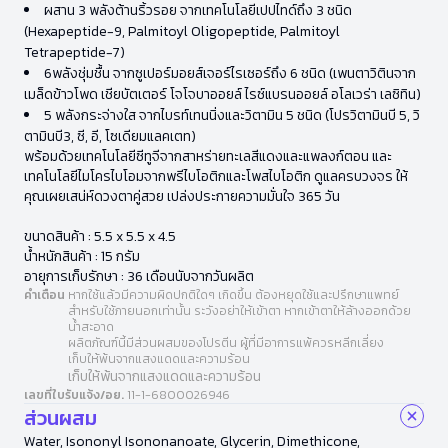
ผสาน 3 พลังต้านริ้วรอย จากเทคโนโลยีเปปไทด์ถึง 3 ชนิด
(Hexapeptide-9, Palmitoyl Oligopeptide, Palmitoyl
Tetrapeptide-7)
6พลังชุ่มชื้น จากซูเปอร์มอยส์เจอร์ไรเซอร์ถึง 6 ชนิด (เพนตาวิตินจาก
เมล็ดข้าวโพด เชียบัตเตอร์ โจโจบาออยล์ ไรซ์แบรนออยล์ อโลเวร่า เลซิทิน)
5 พลังกระจ่างใส จากไบรท์เทนนิ่งและวิตามิน 5 ชนิด (โปรวิตามินบี 5, วิ
ตามินบี3, ซี, อี, โซเดียมแลคเตท)
พร้อมด้วยเทคโนโลยีซีทูจีจากสาหร่ายทะเลสีแดงและแพลงก์ตอน และ
เทคโนโลยีไมโครไบโอมจากพรีไบโอติกและโพสไบโอติก ดูแลครบวงจร ให้
คุณเผยเสน่ห์ดวงตาคู่สวย เปล่งประกายความมั่นใจ 365 วัน
ขนาดสินค้า : 5.5 x 5.5 x 4.5
น้ำหนักสินค้า : 15 กรัม
อายุการเก็บรักษา : 36 เดือนนับจากวันผลิต
คำเตือน
หากใช้แล้วมีความผิดปกติใดๆ เกิดขึ้น ต้องหยุดใช้และปรึกษาแพทย์
สำหรับใช้ภายนอกเท่านั้น ระวังอย่าให้เข้าตา หากเข้าตาให้ล้างออกด้วย
น้ำสะอาด
ผลิตภัณฑ์นี้มีส่วนผสมของโปรตีน ผู้ที่มีอาการแพ้ควรหลีกเลี่ยง
เก็บให้พ้นจากแสงแดดและความร้อน
เก็บให้พ้นจากแสงแดดและความร้อน
เลขที่ใบรับแจ้ง/อย.
11-1-6800026946
ส่วนผสม
Water, Isononyl Isononanoate, Glycerin, Dimethicone,