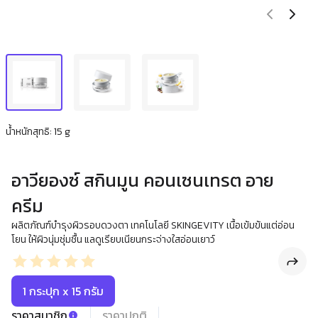
น้ำหนักสุทธิ: 15 g
อาวียองซ์ สกินมูน คอนเซนเทรต อาย
ครีม
ผลิตภัณฑ์บำรุงผิวรอบดวงตา เทคโนโลยี SKINGEVITY เนื้อเข้มข้นแต่อ่อน
โยน ให้ผิวนุ่มชุ่มชื้น แลดูเรียบเนียนกระจ่างใสอ่อนเยาว์
1 กระปุก x 15 กรัม
ราคาสมาชิก
ราคาปกติ