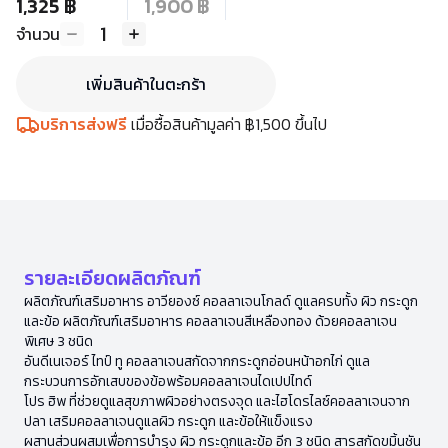
1,325 ฿
1,900 ฿
1
จำนวน
เพิ่มสินค้าในตะกร้า
บริการส่งฟรี
เมื่อซื้อสินค้ามูลค่า ฿1,500 ขึ้นไป
รายละเอียดผลิตภัณฑ์
ผลิตภัณฑ์เสริมอาหาร อาวียองซ์ คอลลาเจนโกลด์ ดูแลครบทั้ง ผิว กระดูก
และข้อ ผลิตภัณฑ์เสริมอาหาร คอลลาเจนสีเหลืองทอง ด้วยคอลลาเจน
พิเศษ 3 ชนิด
อันดีเนเจอร์ ไทป์ ทู คอลลาเจนสกัดจากกระดูกอ่อนหน้าอกไก่ ดูแล
กระบวนการอักเสบของข้อพร้อมคอลลาเจนไดเปปไทด์
โปร ฮิพ ที่ช่วยดูแลสุขภาพผิวอย่างตรงจุด และไฮโดรไลซ์คอลลาเจนจาก
ปลา เสริมคอลลาเจนดูแลผิว กระดูก และข้อให้แข็งแรง
ผสานส่วนผสมเพื่อการบำรุง ผิว กระดูกและข้อ อีก 3 ชนิด สารสกัดขมิ้นชัน