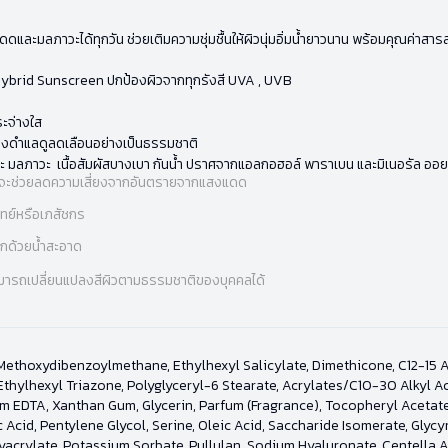
ดดและมลภาวะได้ทุกวัน ช่วยเติมความชุ่มชื้นให้ผิวนุ่มอิ่มน้ำยาวนาน พร้อมคุณค่าส
Hybrid Sunscreen ปกป้องผิวจากทุกรังสี UVA , UVB
ระจ่างใส
ด่างดำแลดูลดเลือนอย่างเป็นธรรมชาติ
และ มลภาวะ เนื้อสัมผัสบางเบา กันน้ำ ปราศจากแอลกอฮอล์ พาราเบน และมิเนอรัล ออย
่ง ที่จะช่วยลดความเสี่ยงจากอันตรายจากแสงแดด
พทย์หรือเภสัชกร
ออกด้วยน้ำสะอาด
่สามารถเปลี่ยนแปลงสีผิวตามธรรมชาติของบุคคลได้
Methoxydibenzoylmethane, Ethylhexyl Salicylate, Dimethicone, C12-15 Al
thylhexyl Triazone, Polyglyceryl-6 Stearate, Acrylates/C10-30 Alkyl Ac
um EDTA, Xanthan Gum, Glycerin, Parfum (Fragrance), Tocopheryl Acetate
 Acid, Pentylene Glycol, Serine, Oleic Acid, Saccharide Isomerate, Glycyr
yacrylate, Potassium Sorbate, Pullulan, Sodium Hyaluronate, Centella Asi