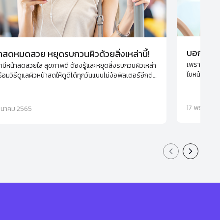
บอกลาริ้
าสดหมดสวย หยุดรบกวนผิวด้วยสิ่งเหล่านี้!
เพราะความร่
มีหน้าสดสวยใส สุขภาพดี ต้องรู้และหยุดสิ่งรบกวนผิวเหล่า
ใบหน้า จัดก
พร้อมวิธีดูแลผิวหน้าสดให้ดูดีได้ทุกวันแบบไม่ง้อฟิลเตอร์อีกต่อ
ใบหน้าที่คุณ
้วยตัวช่วยในการมาร์กหน้าตัวเด็ดตัวนี้เลย
17 พฤษภาค
มีนาคม 2565
Previous slid
Next sli