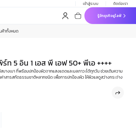
เข้าสู่ระบบ
ติดต่อเรา
รู้จักธุรกิจยูไลฟ์
ินค้าทั้งหมด
พิร์ท 5 อิน 1 เอส พี เอฟ 50+ พีเอ ++++
ัมผัสบางเบา ที่พร้อมปกป้องผิวจากแสงแดดและมลภาวะได้ทุกวัน ช่วยเติมความ
อมคุณค่าสารสกัดธรรมชาติหลากชนิด เพื่อการปกป้องผิว ให้ผิวแลดูสว่างกระจ่าง