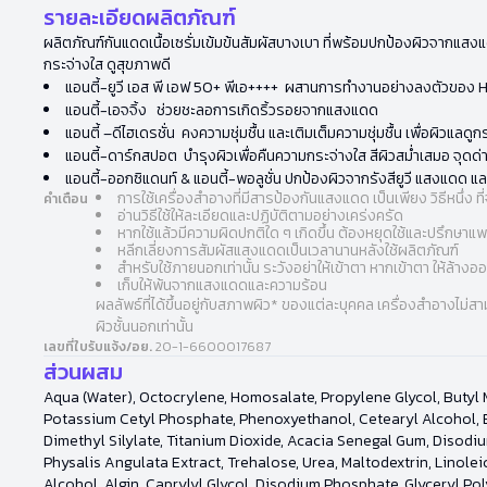
รายละเอียดผลิตภัณฑ์
ผลิตภัณฑ์กันแดดเนื้อเซรั่มเข้มข้นสัมผัสบางเบา ที่พร้อมปกป้องผิวจากแสงแ
กระจ่างใส ดูสุขภาพดี
แอนตี้-ยูวี เอส พี เอฟ 50+ พีเอ++++ ผสานการทำงานอย่างลงตัวของ 
แอนตี้-เอจจิ้ง ช่วยชะลอการเกิดริ้วรอยจากแสงแดด
แอนตี้ –ดีไฮเดรชั่น คงความชุ่มชื้น และเติมเต็มความชุ่มชื้น เพื่อผิวแลดูก
แอนตี้-ดาร์กสปอต บำรุงผิวเพื่อคืนความกระจ่างใส สีผิวสม่ำเสมอ จุด
แอนตี้-ออกซิแดนท์ & แอนตี้-พอลูชั่น ปกป้องผิวจากรังสียูวี แสงแดด 
การใช้เครื่องสำอางที่มีสารป้องกันแสงแดด เป็นเพียง วิธีหนึ
คำเตือน
อ่านวิธีใช้ให้ละเอียดและปฏิบัติตามอย่างเคร่งครัด
หากใช้แล้วมีความผิดปกติใด ๆ เกิดขึ้น ต้องหยุดใช้และปรึกษาแ
หลีกเลี่ยงการสัมผัสแสงแดดเป็นเวลานานหลังใช้ผลิตภัณฑ์
สำหรับใช้ภายนอกเท่านั้น ระวังอย่าให้เข้าตา หากเข้าตา ให้ล้าง
เก็บให้พ้นจากแสงแดดและความร้อน
ผลลัพธ์ที่ได้ขึ้นอยู่กับสภาพผิว* ของแต่ละบุคคล เครื่องสำอางไม
ผิวชั้นนอกเท่านั้น
เลขที่ใบรับแจ้ง/อย.
20-1-6600017687
ส่วนผสม
Aqua (Water), Octocrylene, Homosalate, Propylene Glycol, Butyl 
Potassium Cetyl Phosphate, Phenoxyethanol, Cetearyl Alcohol, E
Dimethyl Silylate, Titanium Dioxide, Acacia Senegal Gum, Disodi
Physalis Angulata Extract, Trehalose, Urea, Maltodextrin, Linoleic
Alcohol, Algin, Caprylyl Glycol, Disodium Phosphate, Glyceryl Pol