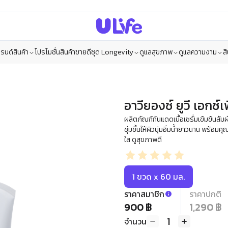
รนด์สินค้า
โปรโมชั่น
สินค้าขายดี
ชุด Longevity
ดูแลสุขภาพ
ดูแลความงาม
ส
อาวียองซ์ ยูวี เอกซ์เ
ผลิตภัณฑ์กันแดดเนื้อเซรั่มเข้มข้นส
ชุ่มชื้นให้ผิวนุ่มอิ่มน้ำยาวนาน พร้
ใส ดูสุขภาพดี
1 ขวด x 60 มล.
ราคาสมาชิก
ราคาปกติ
900 ฿
1,290 ฿
1
จำนวน