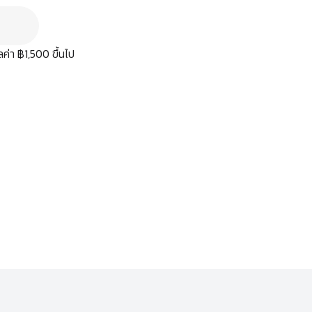
มูลค่า ฿1,500 ขึ้นไป