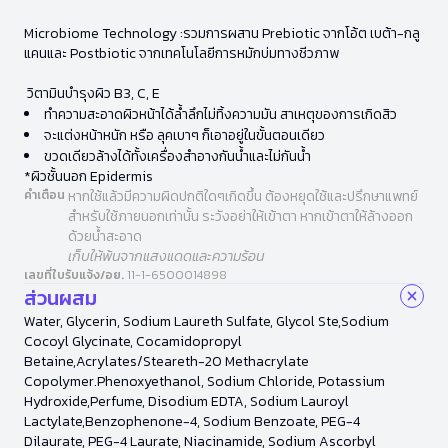
Microbiome Technology :รวมการผสาน Prebiotic จากโอ้ต เบต้า-กลู
แคนและ Postbiotic จากเทคโนโลยีการหมักบ่มทางชีวภาพ
วิตามินบำรุงผิว B3, C, E
ทำความสะอาดผิวหน้าได้ล้ำลึกไม่ทิ้งความมัน สาเหตุของการเกิดสิว
จะแต่งหน้าหนัก หรือ ลุคเบาๆ ก็เอาอยู่ในขั้นตอนเดียว
ขวดเดียวล้างได้ทั้งเครื่องสำอางกันน้ำและไม่กันน้ำ
*ผิวชั้นนอก Epidermis
คำเตือน
หากใช้แล้วมีความผิดปกติใดๆเกิดขึ้น ต้องหยุดใช้และปรึกษาแพทย์
สำหรับใช้ภายนอกเท่านั้น ระวังอย่าให้เข้าตา หากเข้าตาให้ล้างออก
ด้วยน้ำสะอาด
เก็บให้พ้นจากแสงแดดและความร้อน
เลขที่ใบรับแจ้ง/อย.
11-1-6500014898
ส่วนผสม
Water, Glycerin, Sodium Laureth Sulfate, Glycol Ste,Sodium
Cocoyl Glycinate, Cocamidopropyl
Betaine,Acrylates/Steareth-20 Methacrylate
Copolymer.Phenoxyethanol, Sodium Chloride, Potassium
Hydroxide,Perfume, Disodium EDTA, Sodium Lauroyl
Lactylate,Benzophenone-4, Sodium Benzoate, PEG-4
Dilaurate, PEG-4 Laurate, Niacinamide, Sodium Ascorbyl