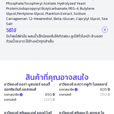
Phosphate,Tocopheryl Acetate, Hydrolyzed Yeast
Protein,Iodopropynyl Butylcarbamate, PEG-4, Butylene
Glycol,Pentylene Glycol, Plankton Extract, Sodium
Carrageenan, 1,2-Hexanediol, Beta-Glucan, Caprylyl Glycol, Sea
Salt
วิธีใช้
บีบโฟมใส่ฝ่ามือ ผสมน้ำเล็กน้อยคลึงให้เกิดฟอง ลูบไล้ทั่วใบหน้า ล้างออก
ด้วยน้ำสะอาด ใช้ล้างหน้าทุกเช้าเย็น
สินค้าที่คุณอาจสนใจ
อาวียองซ์ ออร่า บูสเตอร์ แอนตี้
อาวียองซ์ อะควา กลูต้า ไมเซลลาร์
ออกซิแด้นท์ เเอสเซนส์
805 ฿
ราคาสมาชิก
850 ฿
1,150 ฿
ราคาสมาชิก
ราคาปกติ
1,220 ฿
ราคาปกติ
อาวียองซ์ สกินมูน เดย์ แอนด์ ไนท์
อาวียองซ์ สกินมูน ดี-สเตรส โอ