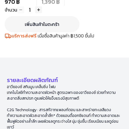
970 ฿
1,390 ฿
1
จำนวน
เพิ่มสินค้าในตะกร้า
บริการส่งฟรี
เมื่อซื้อสินค้ามูลค่า ฿1,500 ขึ้นไป
รายละเอียดผลิตภัณฑ์
อาวียองซ์ สกินมูน เคล็นซิ่ง โฟม
เทคโนโลยีทำความสะอาดผิวหน้า สูตรเฉพาะของอาวียองซ์ ช่วยทำความ
สะอาดสิ่งสกปรก ดูแลผิวให้แข็งแรงมีสุขภาพดี
C2G Technology : สารสกัจากแพลงก์ตอน และสาหร่ายทะเลสีแดง
ทำความสะอาดผิวสะอาดล้ำลึก* ด้วยแอนตี้ออกซิแดนท์ ทำความสะอาดและ
ฟื้นฟูผิวอย่างล้ำลึก เผยผิวแลดูกระจ่างใส นุ่ม ชุ่มชื้น เรียบเนียน แลดูอ่อน
เยาว์