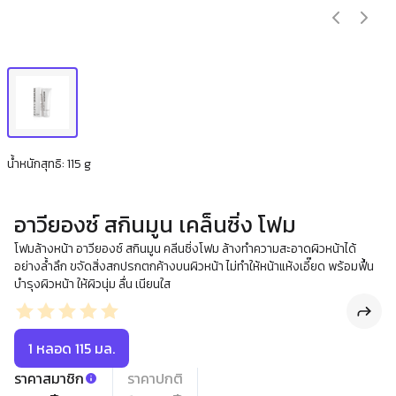
น้ำหนักสุทธิ: 115 g
อาวียองซ์ สกินมูน เคล็นซิ่ง โฟม
โฟมล้างหน้า อาวียองซ์ สกินมูน คลีนซิ่งโฟม ล้างทำความสะอาดผิวหน้าได้
อย่างล้ำลึก ขจัดสิ่งสกปรกตกค้างบนผิวหน้า ไม่ทำให้หน้าแห้งเอี๊ยด พร้อมฟื้น
บำรุงผิวหน้า ให้ผิวนุ่ม ลื่น เนียนใส
1 หลอด 115 มล.
ราคาสมาชิก
ราคาปกติ