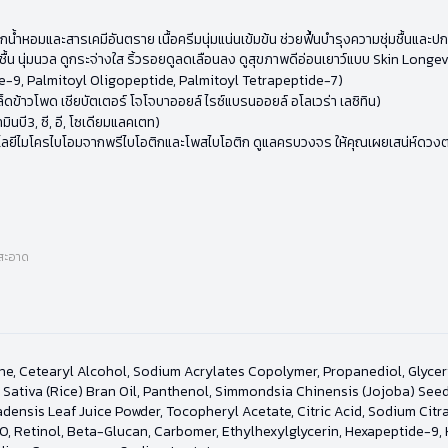
กน้ำหอมและสารเคมีอันตราย เนื้อครีมนุ่มแน่นเข้มข้น ช่วยฟื้นบำรุงความชุ่มชื้นแ
 นุ่มนวล ดูกระจ่างใส ริ้วรอยดูลดเลือนลง ดูสุขภาพดีอ่อนเยาว์แบบ Skin Longevity
ide-9, Palmitoyl Oligopeptide, Palmitoyl Tetrapeptide-7)
ล็ดข้าวโพด เชียบัตเตอร์ โจโจบาออยล์ ไรซ์แบรนออยล์ อโลเวร่า เลซิทิน)
มินบี3, ซี, อี, โซเดียมแลคเตท)
ลยีไมโครไบโอมจากพรีไบโอติกและโพสไบโอติก ดูแลครบวงจร ให้คุณเผยเสน่ห์ดวงตาค
ำสะอาด
e, Cetearyl Alcohol, Sodium Acrylates Copolymer, Propanediol, Glycery
Sativa (Rice) Bran Oil, Panthenol, Simmondsia Chinensis (Jojoba) Seed
sis Leaf Juice Powder, Tocopheryl Acetate, Citric Acid, Sodium Citrate
00, Retinol, Beta-Glucan, Carbomer, Ethylhexylglycerin, Hexapeptide-9,