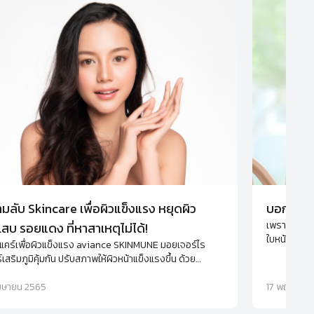
มลับ Skincare เพื่อผิวแข็งแรง หยุดผิว
บอกลาริ้
เพราะความร่
เสบ รอยแดง ที่หาสาเหตุไม่ได้!
ใบหน้า จัดก
แคร์เพื่อผิวแข็งแรง aviance SKINMUNE มอยเจอร์ไร
ใบหน้าที่คุณ
์เสริมภูมิคุ้มกัน ปรับสภาพให้ผิวหน้าแข็งแรงขึ้น ด้วย
นโลยีใหม่ล่าสุดในการดูแล ให้ผิวหน้ากระจ่างใส ชุ่มชื้น ลด
ารอยแดงที่หาสาเหตุไม่ได้อย่างยั่งยืน
เมษายน 2565
17 พฤษภาค