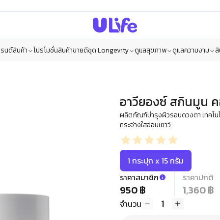
รนด์สินค้า
โปรโมชั่น
สินค้าขายดี
ชุด Longevity
ดูแลสุขภาพ
ดูแลความงาม
ส
อาวียองซ์ สกินมูน
ผลิตภัณฑ์บำรุงผิวรอบดวงตา เทคโนโลยี 
กระจ่างใสอ่อนเยาว์
1 กระปุก x 15 กรัม
ราคาสมาชิก
ราคาปกติ
950 ฿
1,360 ฿
1
จำนวน