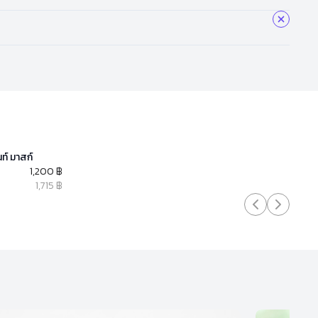
ท์ มาสก์
1,200 ฿
1,715 ฿