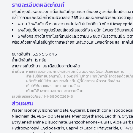
รายละเอียดผลิตภัณฑ์
ครีมบำรุงผิวรอบดวงตาเนื้อเข้มข้นที่สุดของอาวียองซ์ สูตรอ่อนโยนปราศจา
คล้ำจากวัยและปัจจัยทำร้ายผิวตลอด 365 วัน มอบผลลัพธ์ผิวรอบดวงตาชุ่มชื้น
ผสาน 3 พลังต้านริ้วรอย จากเทคโนโลยีเปปไทด์ถึง 3 ชนิด (Hexapept
6พลังชุ่มชื้น จากซูเปอร์มอยส์เจอร์ไรเซอร์ถึง 6 ชนิด (เพนตาวิตินจากเม
5 พลังกระจ่างใส จากไบรท์เทนนิ่งและวิตามิน 5 ชนิด (โปรวิตามินบี 5, วิตา
พร้อมด้วยเทคโนโลยีซีทูจีจากสาหร่ายทะเลสีแดงและแพลงก์ตอน และ เทคโนโ
ขนาดสินค้า : 5.5 x 5.5 x 4.5
น้ำหนักสินค้า : 15 กรัม
อายุการเก็บรักษา : 36 เดือนนับจากวันผลิต
คำเตือน
หากใช้แล้วมีความผิดปกติใดๆ เกิดขึ้น ต้องหยุดใช้และปรึกษาแพทย์
สำหรับใช้ภายนอกเท่านั้น ระวังอย่าให้เข้าตา หากเข้าตาให้ล้างออกด้วยน้
ผลิตภัณฑ์นี้มีส่วนผสมของโปรตีน ผู้ที่มีอาการแพ้ควรหลีกเลี่ยง
เก็บให้พ้นจากแสงแดดและความร้อน
เก็บให้พ้นจากแสงแดดและความร้อน
เลขที่ใบรับแจ้ง/อย.
11-1-6800026946
ส่วนผสม
Water, Isononyl Isononanoate, Glycerin, Dimethicone, Isododecan
Niacinamide, PEG-100 Stearate, Phenoxyethanol, Lecithin, Oryza 
Ethylenediamine Disuccinate, Benzophenone-4, BHT, Aloe Barbaden
Hydroxypropyl Cyclodextrin, Caprylic/Capric Triglyceride, CI 147