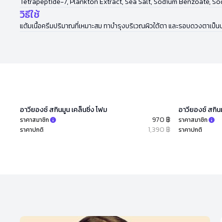
Tetrapeptide-7, Plankton Extract, Sea Salt, Sodium Benzoate, S
วิธีใช้
แต้มเนื้อครีมปริมาณที่เหมาะสม ทาบำรุงบริเวณผิวใต้ตา และรอบดวงตาเป็นป
อาวียองซ์ สกินมูน เคล็นซิ่ง โฟม
อาวียองซ์ สกินม
970 ฿
ราคาสมาชิก
ราคาสมาชิก
1,390 ฿
ราคาปกติ
ราคาปกติ