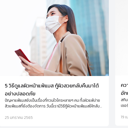
ควา
5 วิธีดูแลผิวหน้าแพ้แมส กู้ผิวสวยกลับคืนมาได้
อัก
อย่างปลอดภัย
สกิน
ปัญหาแพ้แมสยังเป็นเรื่องที่กวนใจใครหลายๆ คน ทั้งผิวแพ้ง่าย
เซอร
สิวแพ้แมสที่ยังต้องจัดการ วันนี้เรามีวิธีกู้ผิวหน้าแพ้แมสให้กลับ
เทคโ
มาสวยปิ๊งได้แบบง่ายๆ
ปัญห
19 
25 มกราคม 2565