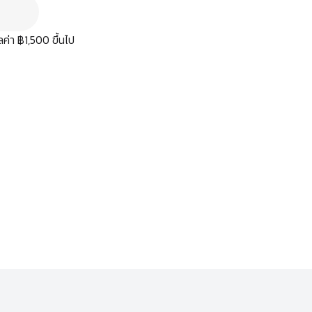
มูลค่า ฿1,500 ขึ้นไป