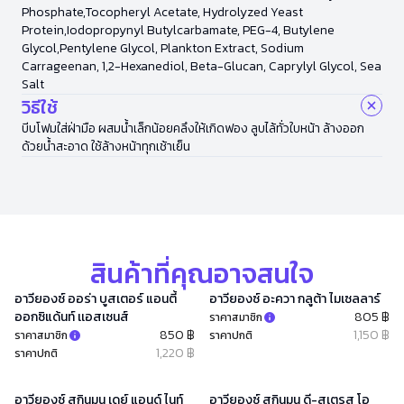
Phosphate,Tocopheryl Acetate, Hydrolyzed Yeast
Protein,Iodopropynyl Butylcarbamate, PEG-4, Butylene
Glycol,Pentylene Glycol, Plankton Extract, Sodium
Carrageenan, 1,2-Hexanediol, Beta-Glucan, Caprylyl Glycol, Sea
Salt
วิธีใช้
บีบโฟมใส่ฝ่ามือ ผสมน้ำเล็กน้อยคลึงให้เกิดฟอง ลูบไล้ทั่วใบหน้า ล้างออก
ด้วยน้ำสะอาด ใช้ล้างหน้าทุกเช้าเย็น
สินค้าที่คุณอาจสนใจ
อาวียองซ์ ออร่า บูสเตอร์ แอนตี้
อาวียองซ์ อะควา กลูต้า ไมเซลลาร์
ออกซิแด้นท์ เเอสเซนส์
805 ฿
ราคาสมาชิก
850 ฿
1,150 ฿
ราคาสมาชิก
ราคาปกติ
1,220 ฿
ราคาปกติ
อาวียองซ์ สกินมูน เดย์ แอนด์ ไนท์
อาวียองซ์ สกินมูน ดี-สเตรส โอ