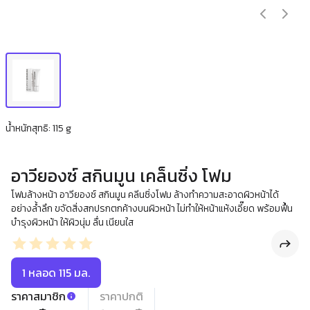
น้ำหนักสุทธิ: 115 g
อาวียองซ์ สกินมูน เคล็นซิ่ง โฟม
โฟมล้างหน้า อาวียองซ์ สกินมูน คลีนซิ่งโฟม ล้างทำความสะอาดผิวหน้าได้
อย่างล้ำลึก ขจัดสิ่งสกปรกตกค้างบนผิวหน้า ไม่ทำให้หน้าแห้งเอี๊ยด พร้อมฟื้น
บำรุงผิวหน้า ให้ผิวนุ่ม ลื่น เนียนใส
1 หลอด 115 มล.
ราคาสมาชิก
ราคาปกติ