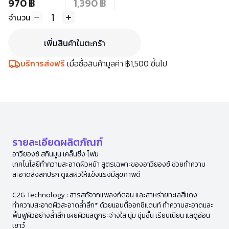
970 ฿
1,390 ฿
1
จำนวน
เพิ่มสินค้าในตะกร้า
บริการส่งฟรี
เมื่อซื้อสินค้ามูลค่า ฿1,500 ขึ้นไป
รายละเอียดผลิตภัณฑ์
อาวียองซ์ สกินมูน เคล็นซิ่ง โฟม
เทคโนโลยีทำความสะอาดผิวหน้า สูตรเฉพาะของอาวียองซ์ ช่วยทำความ
สะอาดสิ่งสกปรก ดูแลผิวให้แข็งแรงมีสุขภาพดี
C2G Technology : สารสกัจากแพลงก์ตอน และสาหร่ายทะเลสีแดง
ทำความสะอาดผิวสะอาดล้ำลึก* ด้วยแอนตี้ออกซิแดนท์ ทำความสะอาดและ
ฟื้นฟูผิวอย่างล้ำลึก เผยผิวแลดูกระจ่างใส นุ่ม ชุ่มชื้น เรียบเนียน แลดูอ่อน
เยาว์