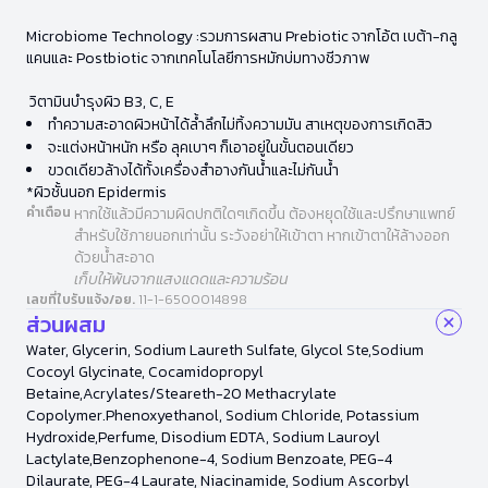
Microbiome Technology :รวมการผสาน Prebiotic จากโอ้ต เบต้า-กลู
แคนและ Postbiotic จากเทคโนโลยีการหมักบ่มทางชีวภาพ
วิตามินบำรุงผิว B3, C, E
ทำความสะอาดผิวหน้าได้ล้ำลึกไม่ทิ้งความมัน สาเหตุของการเกิดสิว
จะแต่งหน้าหนัก หรือ ลุคเบาๆ ก็เอาอยู่ในขั้นตอนเดียว
ขวดเดียวล้างได้ทั้งเครื่องสำอางกันน้ำและไม่กันน้ำ
*ผิวชั้นนอก Epidermis
คำเตือน
หากใช้แล้วมีความผิดปกติใดๆเกิดขึ้น ต้องหยุดใช้และปรึกษาแพทย์
สำหรับใช้ภายนอกเท่านั้น ระวังอย่าให้เข้าตา หากเข้าตาให้ล้างออก
ด้วยน้ำสะอาด
เก็บให้พ้นจากแสงแดดและความร้อน
เลขที่ใบรับแจ้ง/อย.
11-1-6500014898
ส่วนผสม
Water, Glycerin, Sodium Laureth Sulfate, Glycol Ste,Sodium
Cocoyl Glycinate, Cocamidopropyl
Betaine,Acrylates/Steareth-20 Methacrylate
Copolymer.Phenoxyethanol, Sodium Chloride, Potassium
Hydroxide,Perfume, Disodium EDTA, Sodium Lauroyl
Lactylate,Benzophenone-4, Sodium Benzoate, PEG-4
Dilaurate, PEG-4 Laurate, Niacinamide, Sodium Ascorbyl