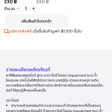
230 ฿
330 ฿
1
จำนวน
เพิ่มสินค้าในตะกร้า
บริการส่งฟรี
เมื่อซื้อสินค้ามูลค่า ฿1,500 ขึ้นไป
รายละเอียดผลิตภัณฑ์
ยาสีฟันผสมฟลูออไรด์ สูตร อะควาไนซ์ ไอออน (Aquanized ion) น้ำ
ไอออนลบ เทคโนโลยีสิทธิบัตรจากประเทศญี่ปุ่น ช่วยลดสาเหตุการเกิด
คราบพลัคและกลิ่นปากได้อย่างมีประสิทธิภาพ พร้อมมอบกลิ่นชาแอปเปิ้ล-
มินท์ ให้คุณรู้สึกหอมเย็นสดชื่น
ประโยชน์:
สามารถเข้าซอกซอนทำความสะอาดและกำจัดเศษอาหารที่เป็นสาเหตุ
ของคราบพลัคและหินปูนได้ ด้วยอะควาไนซ์ ไอออน (Aquanized ion) น้ำ