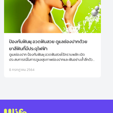
ป้องกันฟันผุ อวดฟันสวย ดูแลช่องปากด้วย
ยาสีฟันที่มีประจุไฟฟ้า
ดูแลช่องปาก ป้องกันฟันผุ อวดฟันสวยไร้คราบพลัค เปิด
ประสบการณ์ในการดูแลสุขภาพช่องปากและฟันอย่างล้ำลึกด้วย
นวัตกรรม Aquanized ที่อยู่ในยาสีฟัน ifresh ปากสะอาดได้
อย่างมั่นใจมากกว่าที่เคย
8 กรกฎาคม 2564