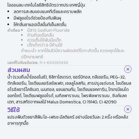
ไอออนลบ เทคโนโลยีสิทธิบัตรจากประเทศญี่ปุ่น
ลดการสะสมของแบคทีเรียและคราบพลัค
มีฟลูออไรด์ช่วยป้องกันฟันผุ
ให้กลิ่นชาแอปเปิ้ลมิ้นท์เย็นสดชื่น
มีสาร Sodium Fluoride
คำเตือน
ห้ามกินหรือกลืน
ควรเก็บให้พ้นมือเด็ก
เด็กต่ำกว่า 6 ปีห้ามใช้
คำแนะนำ: หากใช้แล้วมีความผิดปกติใดๆ เกิดขึ้น ควรหยุดใช้และ
ปรึกษาแพทย์
เลขที่ใบรับแจ้ง/อย.
11-1-6500014312
ส่วนผสม
น้ำ (รวมถึงน้ำไอออไนซ์), ซิลิกาไฮเดรต, ซอร์บิทอล, กลีเซอรีน, PEG-32,
ดิกลีเซอรีน, โซเดียมลอริลซัลเฟต, เซลลูโลสกัม, สารปรุงแต่งรส, โซเดียมล
อโรอิลซาร์โคซิเนต, เมนทอล, แซนแทนกัม, โซเดียมแซคคาริน, ไทเทเนียมได
ออกไซด์, โซเดียมฟลูออไรด์, เมทิลพาราเบน, โพรพิลพาราเบน , ซิงค์แลค
เตท, สารสกัดจากผลไม้ Malus Domestica, CI 19140, CI 42090
วิธีใช้
แปรงฟันด้วยยาสีฟัน ไอ-เฟรช มัลติแคร์ อย่างน้อยวันละ 2 ครั้ง หรือหลัง
อาหารทุกมื้อ