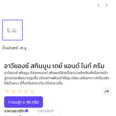
น้ำหนักสุทธิ: 45 g
อาวียองซ์ สกินมูน เดย์ แอนด์ ไนท์ ครีม
อาวียองซ์ สกินมูน (Skinmune) สกินแคร์ผิวแข็งแรง ผลิตภัณฑ์ครีมทาหน้า
สูตรช่วยเพิ่มความชุ่มชื้น ปรับสภาพผิวหน้าให้นุ่ม เนียน เสริมเกราะปกป้องผิว
ให้แข็งแรง มีทั้งครีมกลางวัน ครีมกลางคืน
1 กระปุก x 45 กรัม
ราคาสมาชิก
ราคาปกติ