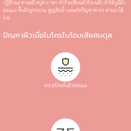
ปฏิชีวนะ สารเคมี สบู่ด่าง ฯลฯ ทำร้ายเพื่อนตัวจิ๋วบนผิว ทำให้ภูมิผิว
อ่อนแอ ชั้นผิวถูกรบกวน สูญเสียน้ำ และเกิดปัญหาต่างๆ ตามมาได้
ง่าย
ปัญหาผิวเมื่อไมโครไบโอมเสียสมดุล
เกราะป้องกันผิวอ่อนแอ