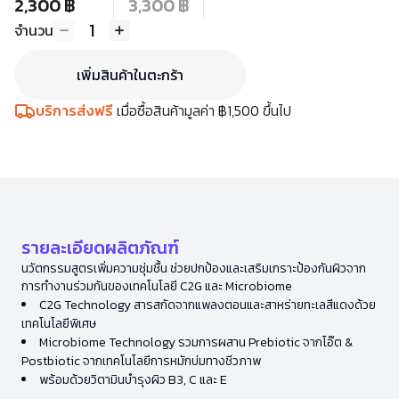
2,300 ฿
3,300 ฿
1
จำนวน
เพิ่มสินค้าในตะกร้า
บริการส่งฟรี
เมื่อซื้อสินค้ามูลค่า ฿1,500 ขึ้นไป
รายละเอียดผลิตภัณฑ์
นวัตกรรมสูตรเพิ่มความชุ่มชื้น ช่วยปกป้องและเสริมเกราะป้องกันผิวจาก
การทำงานร่วมกันของเทคโนโลยี C2G และ Microbiome
C2G Technology สารสกัดจากแพลงตอนและสาหร่ายทะเลสีแดงด้วย
เทคโนโลยีพิเศษ
Microbiome Technology รวมการผสาน Prebiotic จากโอ๊ต &
Postbiotic จากเทคโนโลยีการหมักบ่มทางชีวภาพ
พร้อมด้วยวิตามินบำรุงผิว B3, C และ E