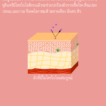
จุลินทรีย์โพรไบโอติกบนผิวจะช่วยปกป้องผิวจากเชื้อโรค สิ่งแปลก
ปลอม มลภาวะ จึงลดโอกาสแพ้ ระคายเคือง อักเสบ สิว
ผิวที่มีไมโครไบโอมสมบูรณ์