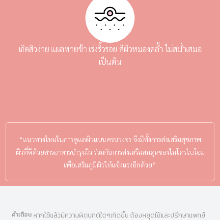
เกิดสิวง่าย แผลหายช้า เร่งริ้วรอย สีผิวหมองคล้ำ ไม่สม่ำเสมอ
เป็นต้น
“แนวทางใหม่ในการดูแลผิวแบบครบวงจร จึงมีทั้งการส่งเสริมสุขภาพ
ผิวที่ดีด้วยสารอาหารบำรุงผิว ร่วมกับการส่งเสริมสมดุลของไมโครไบโอม
เพื่อเสริมภูมิผิวให้แข็งแรงอีกด้วย”
คำเตือน
หากใช้แล้วมีความผิดปกติใดๆเกิดขึ้น ต้องหยุดใช้และปรึกษาแพทย์