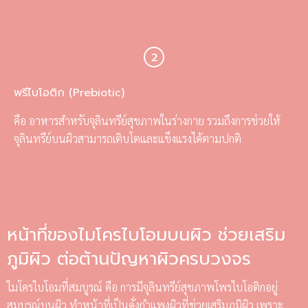
พรีไบโอติก (Prebiotic)
คือ อาหารสำหรับจุลินทรีย์สุขภาพในร่างกาย รวมถึงการช่วยให้
จุลินทรีย์บนผิวสามารถเติบโตและแข็งแรงได้ตามปกติ
หน้าที่ของไมโครไบโอมบนผิว ช่วยเสริม
ภูมิผิว ต่อต้านปัญหาผิวครบวงจร
ไมโครไบโอมที่สมบูรณ์ คือ การมีจุลินทรีย์สุขภาพโพรไบโอติกอยู่
สมบูรณ์บนผิว ทำหน้าที่เป็นดั่งกำแพงผิวที่ช่วยเสริมภูมิผิว เพราะ