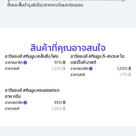
ชื่นและฟื้นบำรุงผิวในเวลากลางวันและก่อนนอน
สินค้าที่คุณอาจสนใจ
อาวียองซ์ สกินมูน เคล็นซิ่ง โฟม
อาวียองซ์ สกินมูน ดี-สเตรส โอ
970 ฿
เวอร์ไนท์ มาสก์
ราคาสมาชิก
1,390 ฿
1,200 ฿
ราคาปกติ
ราคาสมาชิก
1,715 ฿
ราคาปกติ
อาวียองซ์ สกินมูน คอนเซนเทรต
อาย ครีม
950 ฿
ราคาสมาชิก
1,360 ฿
ราคาปกติ