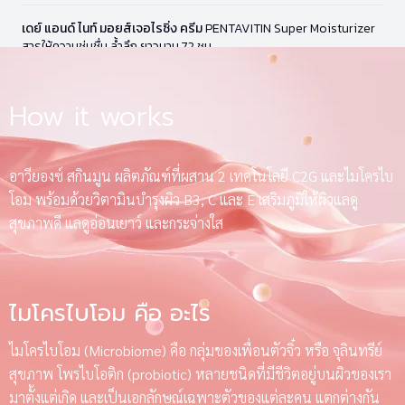
เดย์ แอนด์ ไนท์ มอยส์เจอไรซิ่ง ครีม
PENTAVITIN Super Moisturizer
สารให้ความชุ่มชื่น ล้ำลึก ยาวนาน 72 ชม.
How it works
อาวียองซ์ สกินมูน ผลิตภัณฑ์ที่ผสาน 2 เทคโนโลยี C2G และไมโครไบ
โอม พร้อมด้วยวิตามินบำรุงผิว B3, C และ E เสริมภูมิให้ผิวแลดู
สุขภาพดี แลดูอ่อนเยาว์ และกระจ่างใส
ไมโครไบโอม คือ อะไร
ไมโครไบโอม (Microbiome) คือ กลุ่มของเพื่อนตัวจิ๋ว หรือ จุลินทรีย์
สุขภาพ โพรไบโอติก (probiotic) หลายชนิดที่มีชีวิตอยู่บนผิวของเรา
มาตั้งแต่เกิด และเป็นเอกลักษณ์เฉพาะตัวของแต่ละคน แตกต่างกัน