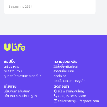
9 กรกฎาคม 2564
ช้อปปิ้ง
ความช่วยเหลือ
เสริมอาหาร
วิธีสั่งซื้อผลิตภัณฑ์
ดูแลความงาม
คำถามที่พบบ่อย
อุปกรณ์ส่งเสริมการขายอื่นๆ
ติดต่อเรา
ดาวน์โหลดเอกสารธุรกิจ
นโยบาย
ติดต่อเรา
location_on
นโยบายการคืนสินค้า
ยูไลฟ์ สำนักงานใหญ่
phone
นโยบายและระเบียบปฏิบัติ
+(66) 2-002-8888
mail
callcenter@ulifespace.com