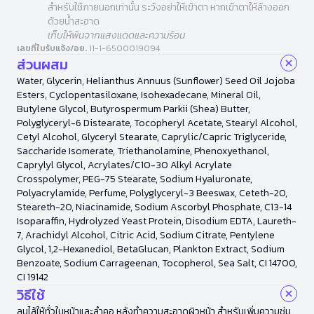
สำหรับใช้ภายนอกเท่านั้น ระวังอย่าให้เข้าตา หากเข้าตาให้ล้างออก
ด้วยน้ำสะอาด
เก็บให้พ้นจากแสงแดดและความร้อน
เลขที่ใบรับแจ้ง/อย.
11-1-6500019094
ส่วนผสม
Water, Glycerin, Helianthus Annuus (Sunflower) Seed Oil Jojoba
Esters, Cyclopentasiloxane, Isohexadecane, Mineral Oil,
Butylene Glycol, Butyrospermum Parkii (Shea) Butter,
Polyglyceryl-6 Distearate, Tocopheryl Acetate, Stearyl Alcohol,
Cetyl Alcohol, Glyceryl Stearate, Caprylic/Capric Triglyceride,
Saccharide Isomerate, Triethanolamine, Phenoxyethanol,
Caprylyl Glycol, Acrylates/C10-30 Alkyl Acrylate
Crosspolymer, PEG-75 Stearate, Sodium Hyaluronate,
Polyacrylamide, Perfume, Polyglyceryl-3 Beeswax, Ceteth-20,
Steareth-20, Niacinamide, Sodium Ascorbyl Phosphate, C13-14
Isoparaffin, Hydrolyzed Yeast Protein, Disodium EDTA, Laureth-
7, Arachidyl Alcohol, Citric Acid, Sodium Citrate, Pentylene
Glycol, 1,2-Hexanediol, BetaGlucan, Plankton Extract, Sodium
Benzoate, Sodium Carrageenan, Tocopherol, Sea Salt, CI 14700,
CI 19142
วิธีใช้
ลูบไล้ให้ทั่วใบหน้าและลำคอ หลังทำความสะอาดผิวหน้า สำหรับเพิ่มความชุ่ม