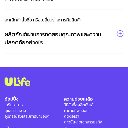
เปิด
โอกาส
สร้าง
ยกเลิกคำสั่งซื้อ หรือเปลี่ยนรายการคืนสินค้า
รายได้
กับ
ผลิตภัณฑ์ผ่านการทดสอบคุณภาพและความ
แผน
ปลอดภัยอย่างไร
ธุรกิจ
ไลฟ์
แม็ก
พลัส
L
Facebook
ช้อปปิ้ง
ความช่วยเหลือ
เสริมอาหาร
วิธีสั่งซื้อผลิตภัณฑ์
ดูแลความงาม
คำถามที่พบบ่อย
อุปกรณ์ส่งเสริมการขายอื่นๆ
ติดต่อเรา
ดาวน์โหลดเอกสารธุรกิจ