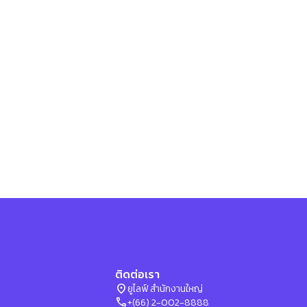
ให้
เพื่อน
เพื่อ
เปิด
โอกาส
สร้าง
รายได้
กับ
แผน
ธุรกิจ
ไลฟ์
แม็ก
พลัส
L
Facebook
ติดต่อเรา
location_on
ยูไลฟ์ สำนักงานใหญ่
phone
+(66) 2-002-8888