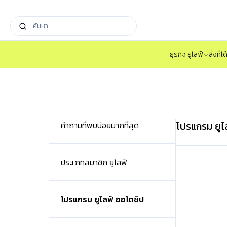
ธุรกิจ ยูไลฟ์
สิ่งที่
โปรแกรม ยูไ
คำถามที่พบบ่อยมากที่สุด
ประเภทสมาชิก ยูไลฟ์
โปรแกรม ยูไลฟ์ ออโตชิป