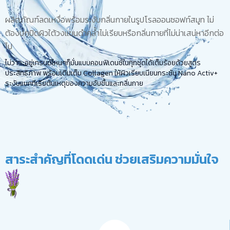
ผลิตภัณฑ์ลดเหงื่อพร้อมระงับกลิ่นกายในรูปโรลออนซอฟท์สมูท ไม่
ต้องปกปิดผิวใต้วงแขนดำคล้ำไม่เรียบหรือกลิ่นกายที่ไม่น่าเสน่หาอีกต่อ
ไป
ไม่ว่าจะอยู่เทรนด์ไหนๆก็มั่นแบบคอนฟิเดนซ์ในทุกชุดได้เต็มร้อยด้วยสูตร
ประสิทธิภาพ พร้อมเติมเต็ม Collagen ให้ผิวเรียบเนียนกระชับ Nano Activ+
ระงับแบคทีเรียต้นเหตุของความอับชื้นและกลิ่นกาย
สาระสำคัญที่โดดเด่น ช่วยเสริมความมั่นใจ