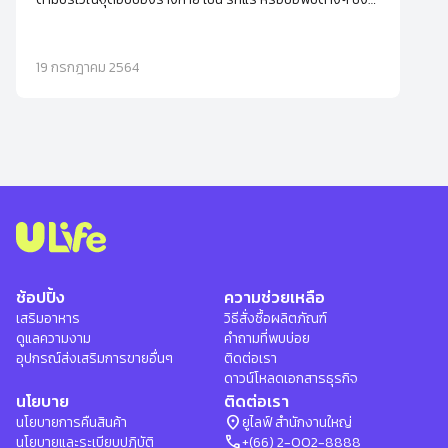
มักจะถูกกระตุ้นจากฮอร์โมนที่เริ่มทำงานตั้งแต่วัยรุ่น นอกจากนี้
ความเครียดยังเป็นอีกหนึ่งปัจจัยกระตุ้นให้ต่อมกลิ่นทำงานจน
เกิดเป็นกลิ่นเฉพาะบุคคล
19 กรกฎาคม 2564
ช้อปปิ้ง
ความช่วยเหลือ
เสริมอาหาร
วิธีสั่งซื้อผลิตภัณฑ์
ดูแลความงาม
คำถามที่พบบ่อย
อุปกรณ์ส่งเสริมการขายอื่นๆ
ติดต่อเรา
ดาวน์โหลดเอกสารธุรกิจ
นโยบาย
ติดต่อเรา
location_on
นโยบายการคืนสินค้า
ยูไลฟ์ สำนักงานใหญ่
phone
นโยบายและระเบียบปฏิบัติ
+(66) 2-002-8888