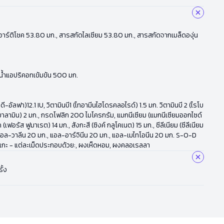
ัดใบอาร์ติโชค 53.80 มก., สารสกัดไลเซียม 53.80 มก., สารสกัดจากเมล็ดองุ่น
, น้ำแอปริคอทเข้มข้น 500 มก.
-อัลฟา)12.1 IU, วิตามินบี1 (ไทอามีนไฮโดรคลอไรด์) 1.5 มก. วิตามินบี 2 (ไรโบ
โคบาลามิน) 2 มก., กรดโฟลิก 200 ไมโครกรัม, แมกนีเซียม (แมกนีเซียมออกไซด์
รัส ฟูมาเรต) 14 มก., สังกะสี (ซิงค์ กลูโคเนต) 15 มก., ซีลีเนียม (ซีลีเนียม
 แอล-วาลีน 20 มก., แอล-อาร์จินีน 20 มก., แอล-เมไทโอนีน 20 มก. S-O-D
าเกะ - แต่ละเม็ดประกอบด้วย:, ผงเห็ดหอม, ผงคลอเรลลา
ั้ง