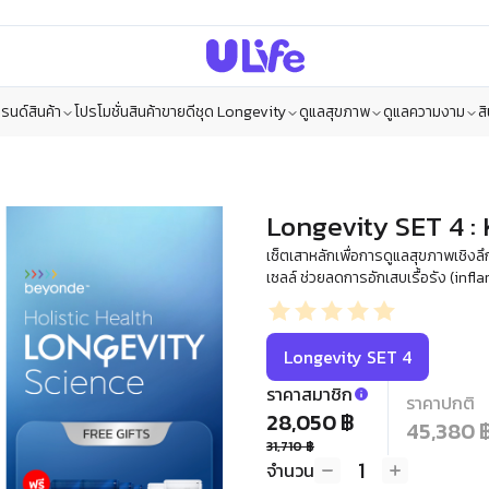
รนด์สินค้า
โปรโมชั่น
สินค้าขายดี
ชุด Longevity
ดูแลสุขภาพ
ดูแลความงาม
ส
Longevity SET 4 :
เซ็ตเสาหลักเพื่อการดูแลสุขภาพเชิงลึก
เซลล์ ช่วยลดการอักเสบเรื้อรัง (inf
Longevity SET 4
ราคาสมาชิก
ราคาปกติ
28,050 ฿
45,380 
31,710 ฿
1
จำนวน