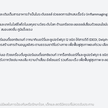
กัน และเติมเต็มสารอาหารจำเป็นในระดับเซลล์ ช่วยลดการอักเสบเรื้อรัง (inflammagin
 และเทคโนโลยีไฟโตโมเลกุลรางวัลระดับโลก ต้านเครียดชะลอเซลล์เสื่อมด้วยเอนไซม์
์ สมองสดชื่น ภูมิแข็งแรง
อร์แอนตี้ออกซิแดนท์ จากมากิเบอร์รี่และซูเปอร์ฟรุต 12 ชนิด ให้สารดีดี (DEDI, Delph
การสร้างสารต้านอนุมูลอิสระตามธรรมชาติในร่างกาย เพื่อฟื้นฟูสุขภาพองค์รวม เลือด
อ ด้วยเครื่องดื่มซูเปอร์แอนตี้ออกซิแดนท์ จากร็อกซ์เบอร์กี้และซูเปอร์ฟรุต 6 ชนิด
ื้อรังจากวัยเช่น หลงลืม ความจำเสื่อม อัลไซเมอร์ รวมถึงมะเร็ง เพื่อฟื้นฟูสุขภาพ ชะล
ไม่มีผลในการป้องกันหรือรักษาโรค, เด็กและสตรีมีครรภ์ไม่ควรรับประทาน