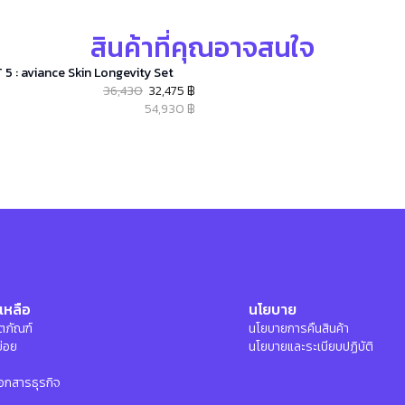
สินค้าที่คุณอาจสนใจ
 5 : aviance Skin Longevity Set
36,430
32,475 ฿
54,930 ฿
เหลือ
นโยบาย
ลิตภัณฑ์
นโยบายการคืนสินค้า
บ่อย
นโยบายและระเบียบปฏิบัติ
อกสารธุรกิจ