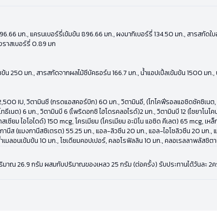
มข้น 896.66 มก., แครนเบอร์รี่เข้มข้น 896.66 มก., ผงมากิเบอร์รี่ 134.50 มก., สารสก
งราสเบอร์รี่ 0.89 มก
้มข้น 250 มก., สารสกัดจากผลไม้ซีบัคธอร์น 166.7 มก., น้ำแอปเปิ้ลเข้มข้น 1500 มก.
500 IU, วิตามินซี (กรดแอสคอร์บิก) 60 มก., วิตามินอี, (โทโคฟีรอลแอซิดซัคซิเนต, ดี
ทธีเนต) 6 มก., วิตามินบี 6 (ไพริดอกซิ ไฮโดรคลอไรด์)2 มก., วิตามินบี 12 (ไซยาโน
ียม ไอโอไดด์) 150 mcg, โครเมียม (โครเมียม อะมิโน แอซิด คีเลต) 65 mcg, เหล็ก (เฟอ
กานีส (แมงกานีสซิเตรต) 55.25 มก., แอล-ลิวซีน 20 มก., แอล-ไอโซลิวซีน 20 มก.,
ำเมลอนเข้มข้น 10 มก., โซเดียมคอปเปอร์, คลอโรฟิลลิน 10 มก., คลอเรลลาพลัสชิต
ปริมาณ 26.9 กรัม ผสมกับปริมาณของเหลว 25 กรัม (ต่อครั้ง) รับประทานได้วันละ 2คร