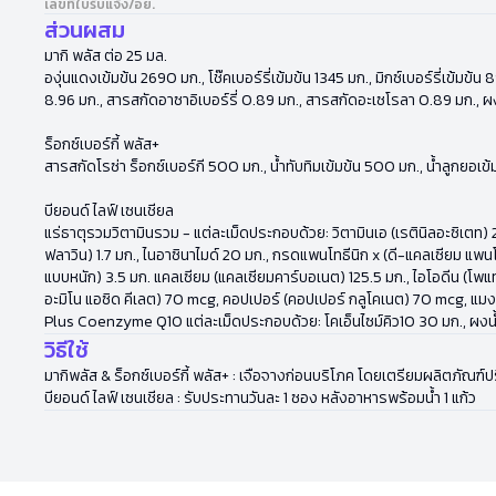
เลขที่ใบรับแจ้ง/อย.
ส่วนผสม
มากิ พลัส ต่อ 25 มล.
องุ่นแดงเข้มข้น 2690 มก., โช๊คเบอร์รี่เข้มข้น 1345 มก., มิกซ์เบอร์รี่เข้
8.96 มก., สารสกัดอาซาอิเบอร์รี่ 0.89 มก., สารสกัดอะเซโรลา 0.89 มก., ผ
ร็อกซ์เบอร์กี้ พลัส+
สารสกัดโรซ่า ร็อกซ์เบอร์กี 500 มก., น้ำทับทิมเข้มข้น 500 มก., น้ำลูกยอเข
บียอนด์ ไลฟ์ เซนเชียล
แร่ธาตุรวมวิตามินรวม - แต่ละเม็ดประกอบด้วย: วิตามินเอ (เรตินิลอะซิเตท) 2,
ฟลาวิน) 1.7 มก., ไนอาซินาไมด์ 20 มก., กรดแพนโทธีนิก x (ดี-แคลเซียม แพนโ
แบบหนัก) 3.5 มก. แคลเซียม (แคลเซียมคาร์บอเนต) 125.5 มก., ไอโอดีน (โพแทสเซ
อะมิโน แอซิด คีเลต) 70 mcg, คอปเปอร์ (คอปเปอร์ กลูโคเนต) 70 mcg, แมง
Plus Coenzyme Q10 แต่ละเม็ดประกอบด้วย: โคเอ็นไซม์คิว10 30 มก., ผงน้
วิธีใช้
มากิพลัส & ร็อกซ์เบอร์กี้ พลัส+ : เจือจางก่อนบริโภค โดยเตรียมผลิตภัณฑ์
บียอนด์ ไลฟ์ เซนเชียล : รับประทานวันละ 1 ซอง หลังอาหารพร้อมน้ำ 1 แก้ว