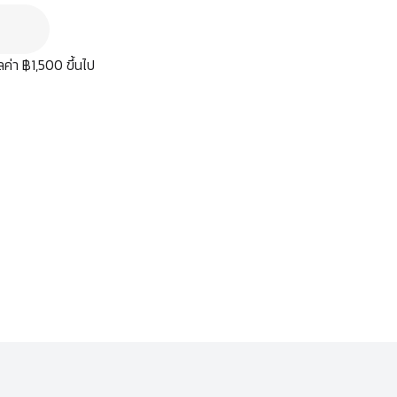
มูลค่า ฿1,500 ขึ้นไป