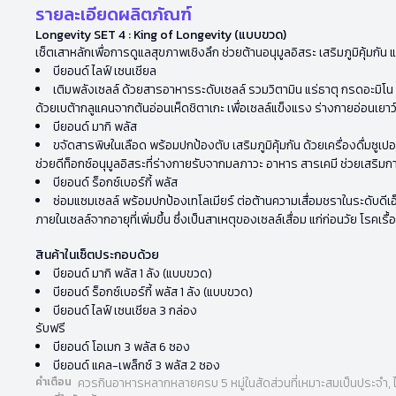
รายละเอียดผลิตภัณฑ์
Longevity SET 4 : King of Longevity (แบบขวด)
เซ็ตเสาหลักเพื่อการดูแลสุขภาพเชิงลึก ช่วยต้านอนุมูลอิสระ เสริมภูมิคุ้ม
บียอนด์ ไลฟ์ เซนเชียล
เติมพลังเซลล์ ด้วยสารอาหารระดับเซลล์ รวมวิตามิน แร่ธาตุ กรดอะมิโน
ด้วยเบต้ากลูแคนจากต้นอ่อนเห็ดชิตาเกะ เพื่อเซลล์แข็งแรง ร่างกายอ่อนเยาว
บียอนด์ มากิ พลัส
ขจัดสารพิษในเลือด พร้อมปกป้องตับ เสริมภูมิคุ้มกัน ด้วยเครื่องดื่มซูเป
ช่วยดีท็อกซ์อนุมูลอิสระที่ร่างกายรับจากมลภาวะ อาหาร สารเคมี ช่วยเสริม
บียอนด์ ร็อกซ์เบอร์กี้ พลัส
ซ่อมแซมเซลล์ พร้อมปกป้องเทโลเมียร์ ต่อต้านความเสื่อมชราในระดับดีเอ็นเ
ภายในเซลล์จากอายุที่เพิ่มขึ้น ซึ่งเป็นสาเหตุของเซลล์เสื่อม แก่ก่อนวัย โรคเร
สินค้าในเซ็ตประกอบด้วย
บียอนด์ มากิ พลัส 1 ลัง (แบบขวด)
บียอนด์ ร็อกซ์เบอร์กี้ พลัส 1 ลัง (แบบขวด)
บียอนด์ ไลฟ์ เซนเชียล 3 กล่อง
รับฟรี
บียอนด์ โอเมก 3 พลัส 6 ซอง
บียอนด์ แคล-เพล็กซ์ 3 พลัส 2 ซอง
คำเตือน
ควรกินอาหารหลากหลายครบ 5 หมู่ในสัดส่วนที่เหมาะสมเป็นประจำ, 