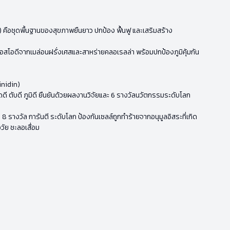
g) คือชุดพื้นฐานของสุขภาพยืนยาว ปกป้อง ฟื้นฟู และเสริมสร้าง
เอสโอดีจากเมล่อนฝรั่งเศสและสาหร่ายคลอเรลล่า พร้อมปกป้องภูมิคุ้มกัน
inidin)
ดี ตับดี ภูมิดี ยืนยันด้วยผลงานวิจัยและ 6 รางวัลนวัตกรรมระดับโลก
 8 รางวัล การันตี ระดับโลก ป้องกันเซลล์ถูกทำร้ายจากอนุมูลอิสระที่เกิด
อวัย ชะลอเสื่อม