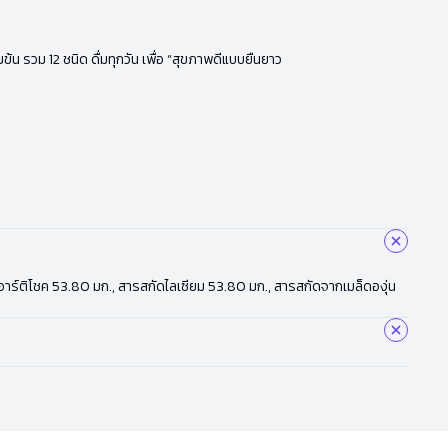
้น รวม 12 ชนิด ดื่มทุกวัน เพื่อ “สุขภาพดีแบบยืนยาว
ัดใบอาร์ติโชค 53.80 มก., สารสกัดไลเซียม 53.80 มก., สารสกัดจากเมล็ดองุ่น