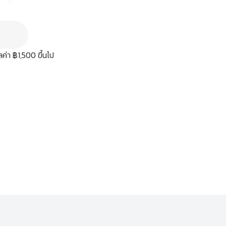
มูลค่า ฿1,500 ขึ้นไป