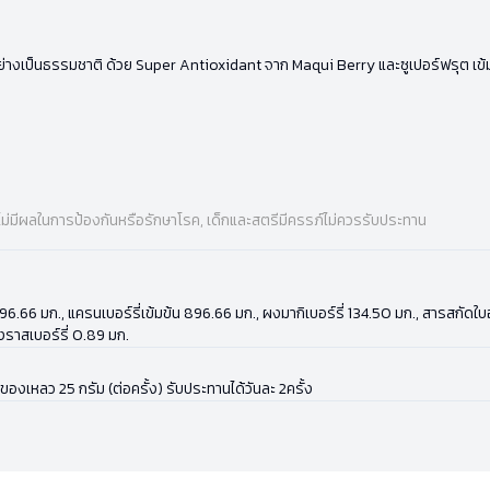
ยอย่างเป็นธรรมชาติ ด้วย Super Antioxidant จาก Maqui Berry และซูเปอร์ฟรุต เข้มข
ไม่มีผลในการป้องกันหรือรักษาโรค, เด็กและสตรีมีครรภ์ไม่ควรรับประทาน
มข้น 896.66 มก., แครนเบอร์รี่เข้มข้น 896.66 มก., ผงมากิเบอร์รี่ 134.50 มก., สารสก
งราสเบอร์รี่ 0.89 มก.
เหลว 25 กรัม (ต่อครั้ง) รับประทานได้วันละ 2ครั้ง