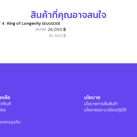
สินค้าที่คุณอาจสนใจ
 4 : King of Longevity (แบบขวด)
31,710
28,050 ฿
45,380 ฿
เหลือ
นโยบาย
ลิตภัณฑ์
นโยบายการคืนสินค้า
บ่อย
นโยบายและระเบียบปฏิบัติ
อกสารธุรกิจ