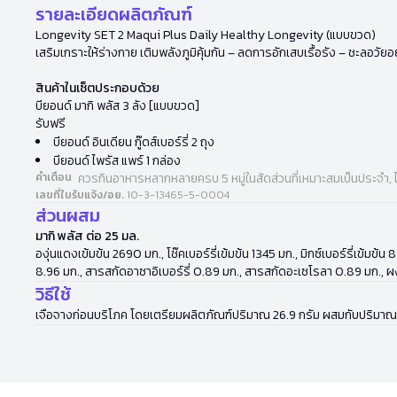
รายละเอียดผลิตภัณฑ์
Longevity SET 2 Maqui Plus Daily Healthy Longevity (แบบขวด)
เสริมเกราะให้ร่างกาย เติมพลังภูมิคุ้มกัน – ลดการอักเสบเรื้อรัง – ชะลอวั
สินค้าในเซ็ตประกอบด้วย
บียอนด์ มากิ พลัส 3 ลัง [แบบขวด]
รับฟรี
บียอนด์ อินเดียน กู๊ดส์เบอร์รี่ 2 ถุง
บียอนด์ ไพรัส แพร์ 1 กล่อง
คำเตือน
ควรกินอาหารหลากหลายครบ 5 หมู่ในสัดส่วนที่เหมาะสมเป็นประจำ, 
เลขที่ใบรับแจ้ง/อย.
10-3-13465-5-0004
ส่วนผสม
มากิ พลัส ต่อ 25 มล.
องุ่นแดงเข้มข้น 2690 มก., โช๊คเบอร์รี่เข้มข้น 1345 มก., มิกซ์เบอร์รี่เข้
8.96 มก., สารสกัดอาซาอิเบอร์รี่ 0.89 มก., สารสกัดอะเซโรลา 0.89 มก., ผ
วิธีใช้
เจือจางก่อนบริโภค โดยเตรียมผลิตภัณฑ์ปริมาณ 26.9 กรัม ผสมกับปริมาณของ