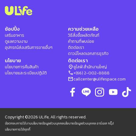
ช้อปปิ้ง
ความช่วยเหลือ
เสริมอาหาร
วิธีสั่งซื้อผลิตภัณฑ์
ดูแลความงาม
คำถามที่พบบ่อย
อุปกรณ์ส่งเสริมการขายอื่นๆ
ติดต่อเรา
ดาวน์โหลดเอกสารธุรกิจ
นโยบาย
ติดต่อเรา
location_on
นโยบายการคืนสินค้า
ยูไลฟ์ สำนักงานใหญ่
phone
นโยบายและระเบียบปฏิบัติ
+(66) 2-002-8888
mail
callcenter@ulifespace.com
Copyright ©2026 ULife, All rights reserved.
ข้อตกลงการใช้งาน
นโยบายข้อมูลส่วนบุคคล
นโยบายข้อมูลส่วนบุคคล อาร์เอส กรุ๊ป
นโยบายการใช้คุกกี้