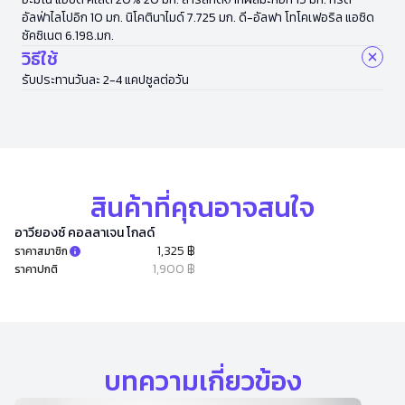
อัลฟ่าไลโปอิก 10 มก. นิโคตินาไมด์ 7.725 มก. ดี-อัลฟา โทโคเฟอริล แอซิด
ซัคซิเนต 6.198.มก.
วิธีใช้
รับประทานวันละ 2-4 แคปซูลต่อวัน
สินค้าที่คุณอาจสนใจ
อาวียองซ์ คอลลาเจน โกลด์
1,325 ฿
ราคาสมาชิก
1,900 ฿
ราคาปกติ
บทความเกี่ยวข้อง