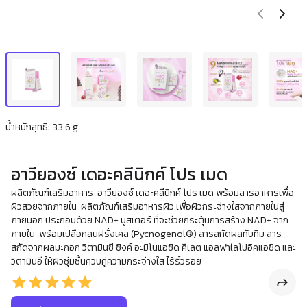
น้ำหนักสุทธิ: 33.6 g
อาวียองซ์ เดอะคลีนิกค์ โปร เมด
ผลิตภัณฑ์เสริมอาหาร อาวียองซ์ เดอะคลีนิกค์ โปร เมด พร้อมสารอาหารเพื่อ
ผิวสวยจากภายใน ผลิตภัณฑ์เสริมอาหารผิว เพื่อผิวกระจ่างใสจากภายในสู่
ภายนอก ประกอบด้วย NAD+ บูสเตอร์ ที่จะช่วยกระตุ้นการสร้าง NAD+ จาก
ภายใน พร้อมเปลือกสนฝรั่งเศส (Pycnogenol®) สารสกัดผลทับทิม สาร
สกัดจากผลมะกอก วิตามินซี ซิงค์ อะมิโนแอซิด คีเลต แอลฟาไลโปอิคแอซิด และ
วิตามินอี ให้ผิวชุ่มชื้นควบคู่ความกระจ่างใส ไร้ริ้วรอย