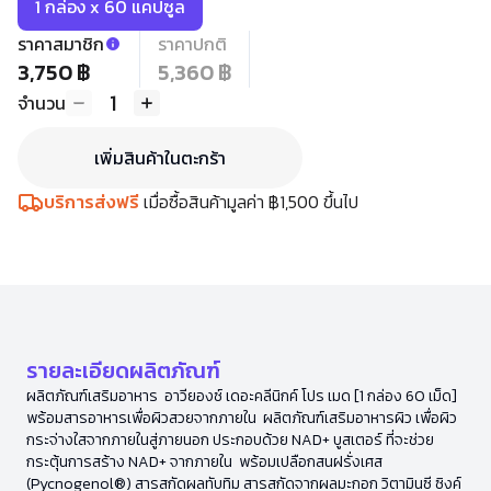
1 กล่อง x 60 แคปซูล
ราคาสมาชิก
ราคาปกติ
3,750 ฿
5,360 ฿
1
จำนวน
เพิ่มสินค้าในตะกร้า
บริการส่งฟรี
เมื่อซื้อสินค้ามูลค่า ฿1,500 ขึ้นไป
รายละเอียดผลิตภัณฑ์
ผลิตภัณฑ์เสริมอาหาร อาวียองซ์ เดอะคลีนิกค์ โปร เมด [1 กล่อง 60 เม็ด]
พร้อมสารอาหารเพื่อผิวสวยจากภายใน ผลิตภัณฑ์เสริมอาหารผิว เพื่อผิว
กระจ่างใสจากภายในสู่ภายนอก ประกอบด้วย NAD+ บูสเตอร์ ที่จะช่วย
กระตุ้นการสร้าง NAD+ จากภายใน พร้อมเปลือกสนฝรั่งเศส
(Pycnogenol®) สารสกัดผลทับทิม สารสกัดจากผลมะกอก วิตามินซี ซิงค์