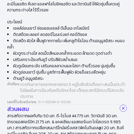
อะมิโนแอซิด คีเลต แอลฟาไลโปอิคแอซิด และวิตามินอี ให้ผิวชุ่มชื้นควบคู่
ความกระจ่างใส ไร้ริ้วรอย
ประโยชน์
เซลล์อ่อนเยาว์ ซ่อมแซมเซลล์ ดีเอ็นเอ เทโลเมียร์
ติดสปีดชะลอแก่ ลดฮอร์โมนเร่งแก่ คอร์ติซอล
ติดสปีด ผิวใส ฟื้นฟูจากภายใน เพิ่มกลูต้าไธโอน ต้านอนุมูลอิสระ หมอง
คล้ำ
ผิวดูกระจ่างใส ลดเม็ดสีหมองคล้ำกระแดด ฝ้าแดด จุดด่างดำ
เสริมเกราะป้องกันยูวี ปรับสีผิวสม่ำเสมอ
ผิวดูเนียนกระชับ เสริมคอลลาเจนและไฮยา ต้านริ้วรอย นุ่มชุ่มชื้น
ผิวดูอ่อนเยาว์ ชุ่มชื้น บูสต์การฟื้นฟูผิว ผิวแข็งแรงยืดหยุ่น
ต้านยูวี อนุมูลอิสระ
คำเตือน
ควรกินอาหารหลากหลายครบ 5 หมู่ในสัดส่วนที่เหมาะสมเป็นประจำ
ไม่มีผลในการป้องกันหรือรักษาโรค เด็กและสตรีมีครรภ์ไม่ควรรับ
ประทาน
เลขที่ใบรับแจ้ง/อย.
11-1-02544-5-0036
ส่วนผสม
สารสกัดจากผลทับทิม 50 มก. ดี-ไรโบส 44.775 มก. วิตามินซี 30 มก.
(กรดแอสคอร์บิก 21.75 มก. & แคลเซียม แอสคอร์เบต ไดไฮเดรต 9.985
มก.) สารสกัดจากเปลือกสนมาริไทม์ฝรั่งเศส (พิคโนจีนอล@) 20 มก. ซิงค์
อะมิโน แอซิด คีเลต 20% 20 มก. สารสกัดจากผลมะกอก 15 มก. กรด