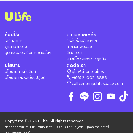
ช้อปปิ้ง
ความช่วยเหลือ
เสริมอาหาร
วิธีสั่งซื้อผลิตภัณฑ์
ดูแลความงาม
คำถามที่พบบ่อย
อุปกรณ์ส่งเสริมการขายอื่นๆ
ติดต่อเรา
ดาวน์โหลดเอกสารธุรกิจ
นโยบาย
ติดต่อเรา
location_on
นโยบายการคืนสินค้า
ยูไลฟ์ สำนักงานใหญ่
phone
นโยบายและระเบียบปฏิบัติ
+(66) 2-002-8888
mail
callcenter@ulifespace.com
Copyright ©2026 ULife, All rights reserved.
ข้อตกลงการใช้งาน
นโยบายข้อมูลส่วนบุคคล
นโยบายข้อมูลส่วนบุคคล อาร์เอส กรุ๊ป
นโยบายการใช้คุกกี้