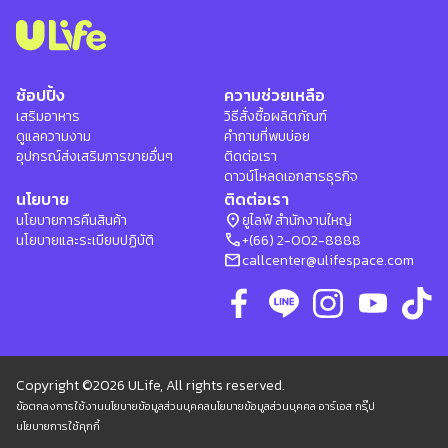
ช้อปปิ้ง
ความช่วยเหลือ
เสริมอาหาร
วิธีสั่งซื้อผลิตภัณฑ์
ดูแลความงาม
คำถามที่พบบ่อย
อุปกรณ์ส่งเสริมการขายอื่นๆ
ติดต่อเรา
ดาวน์โหลดเอกสารธุรกิจ
นโยบาย
ติดต่อเรา
location_on
นโยบายการคืนสินค้า
ยูไลฟ์ สำนักงานใหญ่
phone
นโยบายและระเบียบปฏิบัติ
+(66) 2-002-8888
mail
callcenter@ulifespace.com
Copyright ©2026 ULife, All rights reserved.
ข้อตกลงการใช้งาน
นโยบายข้อมูลส่วนบุคคล
นโยบายข้อมูลส่วนบุคคล อาร์เอส กรุ๊ป
นโยบายการใช้คุกกี้