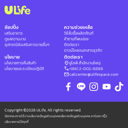
ช้อปปิ้ง
ความช่วยเหลือ
เสริมอาหาร
วิธีสั่งซื้อผลิตภัณฑ์
ดูแลความงาม
คำถามที่พบบ่อย
อุปกรณ์ส่งเสริมการขายอื่นๆ
ติดต่อเรา
ดาวน์โหลดเอกสารธุรกิจ
นโยบาย
ติดต่อเรา
location_on
นโยบายการคืนสินค้า
ยูไลฟ์ สำนักงานใหญ่
phone
นโยบายและระเบียบปฏิบัติ
+(66) 2-002-8888
mail
callcenter@ulifespace.com
Copyright ©2026 ULife, All rights reserved.
ข้อตกลงการใช้งาน
นโยบายข้อมูลส่วนบุคคล
นโยบายข้อมูลส่วนบุคคล อาร์เอส กรุ๊ป
นโยบายการใช้คุกกี้