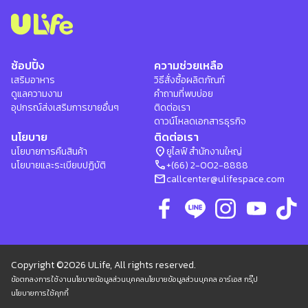
ช้อปปิ้ง
ความช่วยเหลือ
เสริมอาหาร
วิธีสั่งซื้อผลิตภัณฑ์
ดูแลความงาม
คำถามที่พบบ่อย
อุปกรณ์ส่งเสริมการขายอื่นๆ
ติดต่อเรา
ดาวน์โหลดเอกสารธุรกิจ
นโยบาย
ติดต่อเรา
location_on
นโยบายการคืนสินค้า
ยูไลฟ์ สำนักงานใหญ่
phone
นโยบายและระเบียบปฏิบัติ
+(66) 2-002-8888
mail
callcenter@ulifespace.com
Copyright ©2026 ULife, All rights reserved.
ข้อตกลงการใช้งาน
นโยบายข้อมูลส่วนบุคคล
นโยบายข้อมูลส่วนบุคคล อาร์เอส กรุ๊ป
นโยบายการใช้คุกกี้