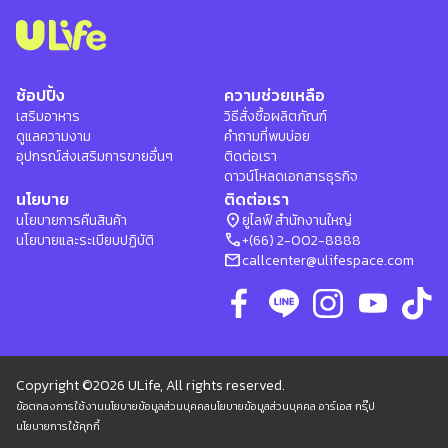
ช้อปปิ้ง
ความช่วยเหลือ
เสริมอาหาร
วิธีสั่งซื้อผลิตภัณฑ์
ดูแลความงาม
คำถามที่พบบ่อย
อุปกรณ์ส่งเสริมการขายอื่นๆ
ติดต่อเรา
ดาวน์โหลดเอกสารธุรกิจ
นโยบาย
ติดต่อเรา
location_on
นโยบายการคืนสินค้า
ยูไลฟ์ สำนักงานใหญ่
phone
นโยบายและระเบียบปฏิบัติ
+(66) 2-002-8888
mail
callcenter@ulifespace.com
Copyright ©2026 ULife, All rights reserved.
ข้อตกลงการใช้งาน
นโยบายข้อมูลส่วนบุคคล
นโยบายข้อมูลส่วนบุคคล อาร์เอส กรุ๊ป
นโยบายการใช้คุกกี้