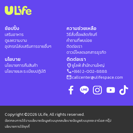
ช้อปปิ้ง
ความช่วยเหลือ
เสริมอาหาร
วิธีสั่งซื้อผลิตภัณฑ์
ดูแลความงาม
คำถามที่พบบ่อย
อุปกรณ์ส่งเสริมการขายอื่นๆ
ติดต่อเรา
ดาวน์โหลดเอกสารธุรกิจ
นโยบาย
ติดต่อเรา
location_on
นโยบายการคืนสินค้า
ยูไลฟ์ สำนักงานใหญ่
phone
นโยบายและระเบียบปฏิบัติ
+(66) 2-002-8888
mail
callcenter@ulifespace.com
Copyright ©2026 ULife, All rights reserved.
ข้อตกลงการใช้งาน
นโยบายข้อมูลส่วนบุคคล
นโยบายข้อมูลส่วนบุคคล อาร์เอส กรุ๊ป
นโยบายการใช้คุกกี้