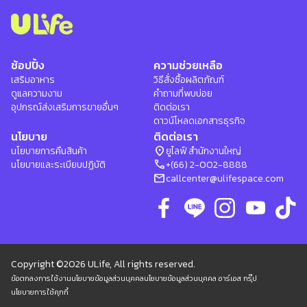
ช้อปปิ้ง
ความช่วยเหลือ
เสริมอาหาร
วิธีสั่งซื้อผลิตภัณฑ์
ดูแลความงาม
คำถามที่พบบ่อย
อุปกรณ์ส่งเสริมการขายอื่นๆ
ติดต่อเรา
ดาวน์โหลดเอกสารธุรกิจ
นโยบาย
ติดต่อเรา
location_on
นโยบายการคืนสินค้า
ยูไลฟ์ สำนักงานใหญ่
phone
นโยบายและระเบียบปฏิบัติ
+(66) 2-002-8888
mail
callcenter@ulifespace.com
Copyright ©2026 ULife, All rights reserved.
ข้อตกลงการใช้งาน
นโยบายข้อมูลส่วนบุคคล
นโยบายข้อมูลส่วนบุคคล อาร์เอส กรุ๊ป
นโยบายการใช้คุกกี้