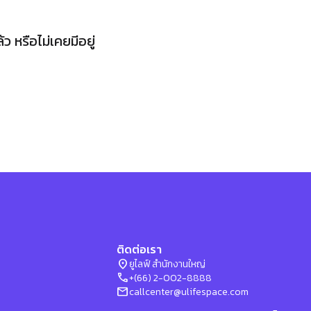
 หรือไม่เคยมีอยู่
ติดต่อเรา
location_on
ยูไลฟ์ สำนักงานใหญ่
phone
+(66) 2-002-8888
mail
callcenter@ulifespace.com