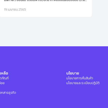
5 วิธีง่ายๆ ที่จะช่วยกู้ผิวให้กลับมาเนียนนุ่มชุ่มชื้นอีกครั้ง พร้อม
โลชั่นทาผิวที่แนะนำ
19 เมษายน 2565
เหลือ
นโยบาย
ลิตภัณฑ์
นโยบายการคืนสินค้า
บ่อย
นโยบายและระเบียบปฏิบัติ
อกสารธุรกิจ