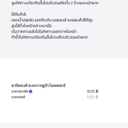
ลูบทิศทางเดียวกันขึ้นไปบริเวณแก้มทั้ง 2 ข้างและหน้าผาก
ใช้กับสำลี:
หยดน้ำปลุกผิว แอกทิเวติง เอสเซนส์ ลงแผ่นสำลีให้ชุ่ม
ลูบไล้ทั่วใบหน้าอย่างเบามือ
เริ่มจากคางแล้วไปในทิศทางออกจากใบหน้า
ทำซ้ำในทิศทางเดียวกันขึ้นไปจนถึงบริเวณหน้าผาก
อาวียองซ์ อะควา กลูต้า ไมเซลลาร์
805 ฿
ราคาสมาชิก
1,150 ฿
ราคาปกติ