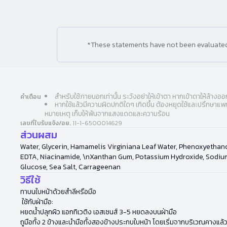
*These statements have not been evaluated b
สำหรับใช้ภายนอกเท่านั้น ระวังอย่าให้เข้าตา หากเข้าตาให้ล้างอ
คำเตือน
หากใช้แล้วมีความผิดปกติใดๆ เกิดขึ้น ต้องหยุดใช้และปรึกษาแพ
หมายเหตุ เก็บให้พ้นจากแสงแดดและความร้อน
เลขที่ใบรับแจ้ง/อย.
11-1-6500014629
ส่วนผสม
Water, Glycerin, Hamamelis Virginiana Leaf Water, Phenoxyethan
EDTA, Niacinamide, \nXanthan Gum, Potassium Hydroxide, Sodium 
Glucose, Sea Salt, Carrageenan
วิธีใช้
ทาบนใบหน้าด้วยสำลีหรือมือ
ใช้กับฝ่ามือ:
หยดน้ำปลุกผิว แอกทิเวติง เอสเซนส์ 3-5 หยดลงบนฝ่ามือ
ถูมือทั้ง 2 ข้างและนำมือทั้งสองข้างประกบใบหน้า โดยเริ่มจากบริเวณคางแล