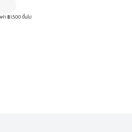
มูลค่า ฿1,500 ขึ้นไป