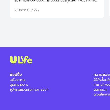
สิวแพ้แมสที่ยังต้องจัดการ วันนี้เรามีวิธีกู้ผิวหน้าแพ้แมสให้กลับ
มาสวยปิ๊งได้แบบง่ายๆ
25 มกราคม 2565
ช้อปปิ้ง
ความช่วย
เสริมอาหาร
วิธีสั่งซื้อผ
ดูแลความงาม
คำถามที่พบ
อุปกรณ์ส่งเสริมการขายอื่นๆ
ติดต่อเรา
ดาวน์โหลดเ