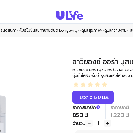
รนด์สินค้า
โปรโมชั่น
สินค้าขายดี
ชุด Longevity
ดูแลสุขภาพ
ดูแลความงาม
ส
อาวียองซ์ ออร่า บูส
อาวียองซ์ ออร่า บูสเตอร์ (aviance
ชุ่มชื้นให้ผิว ฟื้นบำรุงผิวแห้งให้กลับมาเ
1 ขวด x 120 มล.
ราคาสมาชิก
ราคาปกติ
850 ฿
1,220 ฿
1
จำนวน