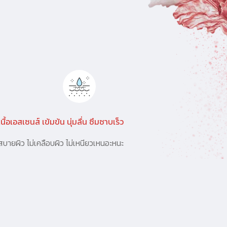
เนื้อเอสเซนส์ เข้มข้น นุ่มลื่น ซึมซาบเร็ว
สบายผิว ไม่เคลือบผิว ไม่เหนียวเหนอะหนะ