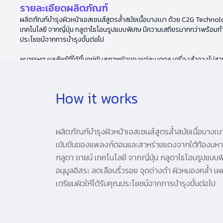
รายละเอียดผลิตภัณฑ์
ผลิตภัณฑ์บำรุงผิวหน้าเอสเซนส์สูตรล้ำสมัยเนื้อบางเบา ด้วย C2G Technol
เทคโนโลยี จากญี่ปุ่น กลูตาไธโอนรูปแบบพิเศษ มีความเสถียรมากกว่าพร้อมทำงา
ประโยชน์จากการบำรุงขั้นต่อไป
หมายเหตุ ผลลัพธ์ที่ได้ขึ้นอยู่กับสภาพผิวของแต่ละบุคคล เครื่องสำอางไม
How it works
ผลิตภัณฑ์บำรุงผิวหน้าเอสเซนส์สูตรล้ำสมัยเนื้อบางเ
เข้มข้นของแพลงก์ตอนและสาหร่ายแดงจากใต้ท้องมหาสมุท
กลูตา ชายน์ เทคโนโลยี จากญี่ปุ่น กลูตาไธโอนรูปแบบ
อนุมูลอิสระ ลดเลือนริ้วรอย จุดด่างดำ ผิวหมองคล้ำ เผย
เตรียมผิวให้ได้รับคุณประโยชน์จากการบำรุงขั้นต่อไป