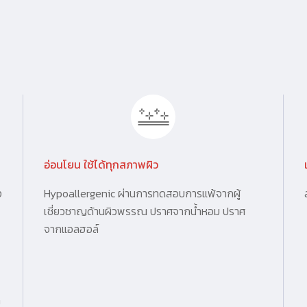
อ่อนโยน ใช้ได้ทุกสภาพผิว
ง
Hypoallergenic ผ่านการทดสอบการแพ้จากผู้
เชี่ยวชาญด้านผิวพรรณ ปราศจากน้ำหอม ปราศ
จากแอลฮอล์
ก