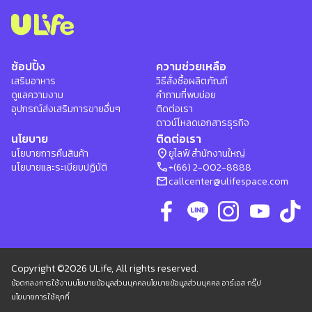
ช้อปปิ้ง
ความช่วยเหลือ
เสริมอาหาร
วิธีสั่งซื้อผลิตภัณฑ์
ดูแลความงาม
คำถามที่พบบ่อย
อุปกรณ์ส่งเสริมการขายอื่นๆ
ติดต่อเรา
ดาวน์โหลดเอกสารธุรกิจ
นโยบาย
ติดต่อเรา
location_on
นโยบายการคืนสินค้า
ยูไลฟ์ สำนักงานใหญ่
phone
นโยบายและระเบียบปฏิบัติ
+(66) 2-002-8888
mail
callcenter@ulifespace.com
Copyright ©2026 ULife, All rights reserved.
ข้อตกลงการใช้งาน
นโยบายข้อมูลส่วนบุคคล
นโยบายข้อมูลส่วนบุคคล อาร์เอส กรุ๊ป
นโยบายการใช้คุกกี้