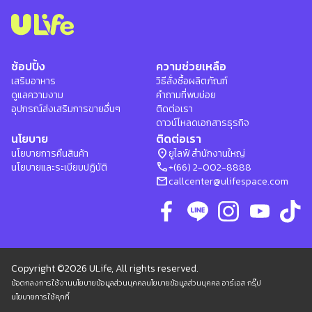
ช้อปปิ้ง
ความช่วยเหลือ
เสริมอาหาร
วิธีสั่งซื้อผลิตภัณฑ์
ดูแลความงาม
คำถามที่พบบ่อย
อุปกรณ์ส่งเสริมการขายอื่นๆ
ติดต่อเรา
ดาวน์โหลดเอกสารธุรกิจ
นโยบาย
ติดต่อเรา
location_on
นโยบายการคืนสินค้า
ยูไลฟ์ สำนักงานใหญ่
phone
นโยบายและระเบียบปฏิบัติ
+(66) 2-002-8888
mail
callcenter@ulifespace.com
Copyright ©2026 ULife, All rights reserved.
ข้อตกลงการใช้งาน
นโยบายข้อมูลส่วนบุคคล
นโยบายข้อมูลส่วนบุคคล อาร์เอส กรุ๊ป
นโยบายการใช้คุกกี้