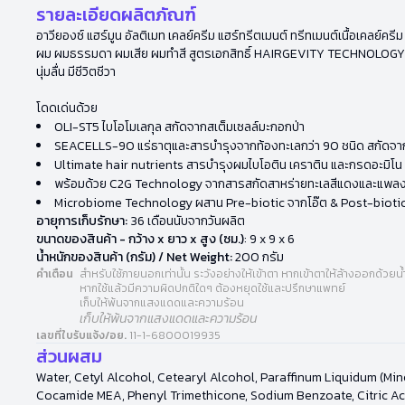
รายละเอียดผลิตภัณฑ์
อาวียองซ์ แฮร์มูน อัลติเมท เคลย์ครีม แฮร์ทรีตเมนต์ ทรีทเมนต์เนื้อเคลย์ค
ผม ผมธรรมดา ผมเสีย ผมทำสี สูตรเอกสิทธิ์ HAIRGEVITY TECHNOLOGY นวั
นุ่มลื่น มีชีวิตชีวา
โดดเด่นด้วย
OLI-ST5 ไบโอโมเลกุล สกัดจากสเต็มเซลล์มะกอกป่า
SEACELLS-90 แร่ธาตุและสารบำรุงจากท้องทะเลกว่า 90 ชนิด สกัดจาก
Ultimate hair nutrients สารบำรุงผมไบโอติน เคราติน และกรดอะมิโน 
พร้อมด้วย C2G Technology จากสารสกัดสาหร่ายทะเลสีแดงและแพล
Microbiome Technology ผสาน Pre-biotic จากโอ๊ต & Post-biotic
อายุการเก็บรักษา:
36 เดือนนับจากวันผลิต
ขนาดของสินค้า - กว้าง x ยาว x สูง (ซม.)
: 9 x 9 x 6
น้ำหนักของสินค้า (กรัม) / Net Weight:
200 กรัม
คำเตือน
สำหรับใช้ภายนอกเท่านั้น ระวังอย่างให้เข้าตา หากเข้าตาให้ล้างออกด้วยน
หากใช้แล้วมีความผิดปกติใดๆ ต้องหยุดใช้และปรึกษาแพทย์
เก็บให้พ้นจากแสงแดดและความร้อน
เก็บให้พ้นจากแสงแดดและความร้อน
เลขที่ใบรับแจ้ง/อย.
11-1-6800019935
ส่วนผสม
Water, Cetyl Alcohol, Cetearyl Alcohol, Paraffinum Liquidum (Mi
Cocamide MEA, Phenyl Trimethicone, Sodium Benzoate, Citric Aci