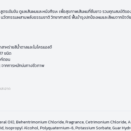
รีม สูตรเข้มข้น ดูแลเส้นผมและหนังศีรษะ เพื่อสุขภาพเส้นผมที่ยืนยาว รวมคุณสมบัติ
ตกรรมผสานพลังธรรมชาติ วิทยาศาสตร์ ฟื้นบำรุงปกป้องผมและสีผมจากปัจจัยทำร้า
สาหร่ายสีน้ำตาลและไมโครแอลจี
17 ชนิด
งก์ตอน
 จากการหมักบ่มทางชีวภาพ
้ำสะอาด
neral Oil), Behentrimonium Chloride, Fragrance, Cetrimonium Chloride,
d, Isopropyl Alcohol, Polyquaternium-6, Potassium Sorbate, Guar Hydr