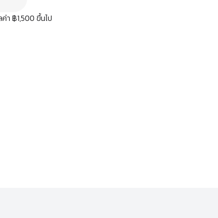
มูลค่า ฿1,500 ขึ้นไป