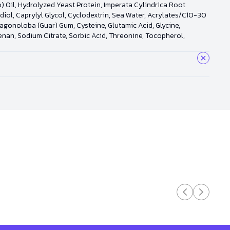
o) Oil, Hydrolyzed Yeast Protein, Imperata Cylindrica Root
ediol, Caprylyl Glycol, Cyclodextrin, Sea Water, Acrylates/C10-30
ragonoloba (Guar) Gum, Cysteine, Glutamic Acid, Glycine,
geenan, Sodium Citrate, Sorbic Acid, Threonine, Tocopherol,