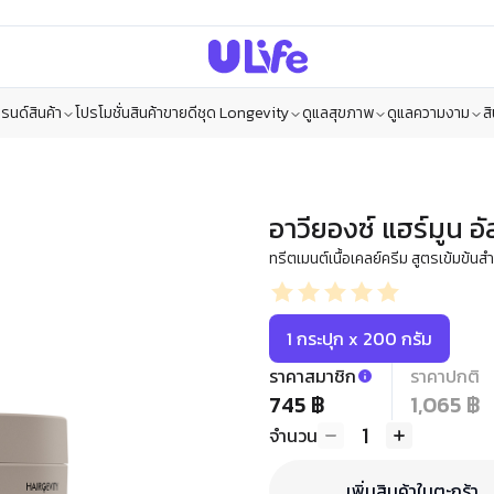
รนด์สินค้า
โปรโมชั่น
สินค้าขายดี
ชุด Longevity
ดูแลสุขภาพ
ดูแลความงาม
ส
อาวียองซ์ แฮร์มูน อ
ทรีตเมนต์เนื้อเคลย์ครีม สูตรเข้มข้
1 กระปุก x 200 กรัม
ราคาสมาชิก
ราคาปกติ
745 ฿
1,065 ฿
1
จำนวน
เพิ่มสินค้าในตะกร้า