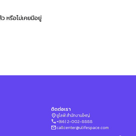
 หรือไม่เคยมีอยู่
ติดต่อเรา
location_on
ยูไลฟ์ สำนักงานใหญ่
phone
+(66) 2-002-8888
mail
callcenter@ulifespace.com