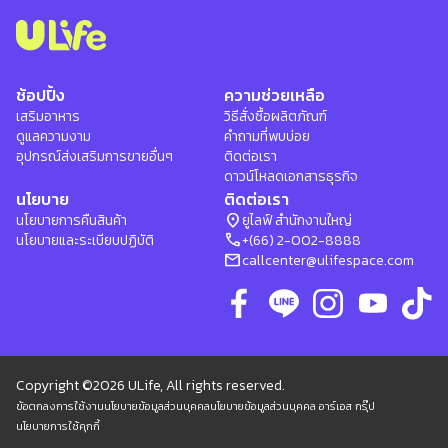
ช้อปปิ้ง
ความช่วยเหลือ
เสริมอาหาร
วิธีสั่งซื้อผลิตภัณฑ์
ดูแลความงาม
คำถามที่พบบ่อย
อุปกรณ์ส่งเสริมการขายอื่นๆ
ติดต่อเรา
ดาวน์โหลดเอกสารธุรกิจ
นโยบาย
ติดต่อเรา
location_on
นโยบายการคืนสินค้า
ยูไลฟ์ สำนักงานใหญ่
phone
นโยบายและระเบียบปฏิบัติ
+(66) 2-002-8888
mail
callcenter@ulifespace.com
Copyright ©2026 ULife, All rights reserved.
ข้อตกลงการใช้งาน
นโยบายข้อมูลส่วนบุคคล
นโยบายข้อมูลส่วนบุคคล อาร์เอส กรุ๊ป
นโยบายการใช้คุกกี้